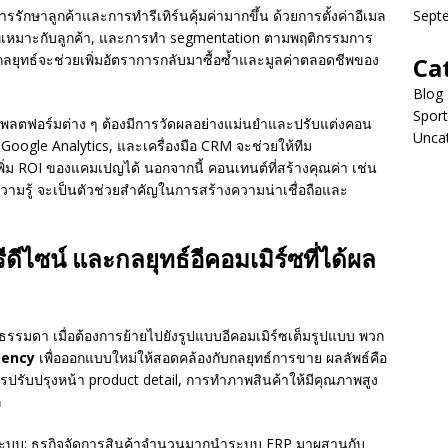
รรักษาลูกค้าและการทำรีเทิร์นคุ้มค่ามากขึ้น ด้วยการตั้งค่าอีเมล
Sept
าที่เหมาะกับลูกค้า, และการทำ segmentation ตามพฤติกรรมการ
งกลยุทธ์จะช่วยเพิ่มอัตราการกลับมาซื้อซ้ำและมูลค่าตลอดชีพของ
Ca
Blog
Sport
ตฟอร์มต่าง ๆ ต้องมีการวัดผลอย่างแม่นยำและปรับแต่งคอน
Unca
, Google Analytics, และเครื่องมือ CRM จะช่วยให้ทีม
่ม ROI ของแคมเปญได้ นอกจากนี้ คอนเทนต์ที่สร้างคุณค่า เช่น
ิงความรู้ จะเป็นตัวช่วยสำคัญในการสร้างความน่าเชื่อถือและ
ีดีไซน์ และกลยุทธ์อีคอมเมิร์ซที่ได้ผล
ค์กรธรรมดา เมื่อต้องการย้ายไปยังรูปแบบอีคอมเมิร์ซเต็มรูปแบบ พวก
gency
เพื่อออกแบบใหม่ให้สอดคล้องกับกลยุทธ์การขาย ผลลัพธ์คือ
ารปรับปรุงหน้า product detail, การทำภาพสินค้าให้มีคุณภาพสูง
ก
ะบบ: ธุรกิจจัดการสินค้าจำนวนมากนำระบบ ERP มาผสานกับ