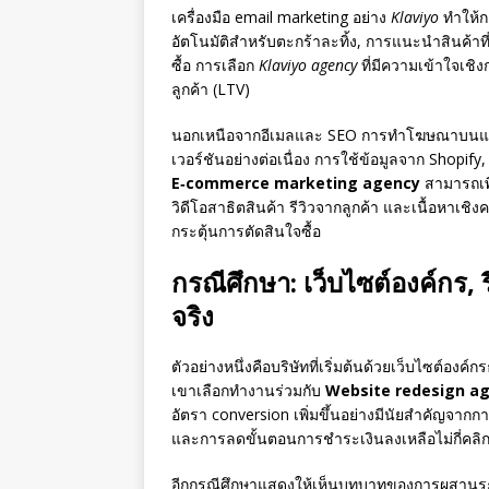
เครื่องมือ email marketing อย่าง
Klaviyo
ทำให้กา
อัตโนมัติสำหรับตะกร้าละทิ้ง, การแนะนำสินค้
ซื้อ การเลือก
Klaviyo agency
ที่มีความเข้าใจเชิ
ลูกค้า (LTV)
นอกเหนือจากอีเมลและ SEO การทำโฆษณาบนแพล
เวอร์ชันอย่างต่อเนื่อง การใช้ข้อมูลจาก Shopify
E‑commerce marketing agency
สามารถเพิ
วิดีโอสาธิตสินค้า รีวิวจากลูกค้า และเนื้อหาเช
กระตุ้นการตัดสินใจซื้อ
กรณีศึกษา: เว็บไซต์องค์กร, ร
จริง
ตัวอย่างหนึ่งคือบริษัทที่เริ่มต้นด้วยเว็บไซต์อง
เขาเลือกทำงานร่วมกับ
Website redesign a
อัตรา conversion เพิ่มขึ้นอย่างมีนัยสำคัญจากก
และการลดขั้นตอนการชำระเงินลงเหลือไม่กี่คลิ
อีกกรณีศึกษาแสดงให้เห็นบทบาทของการผสานร