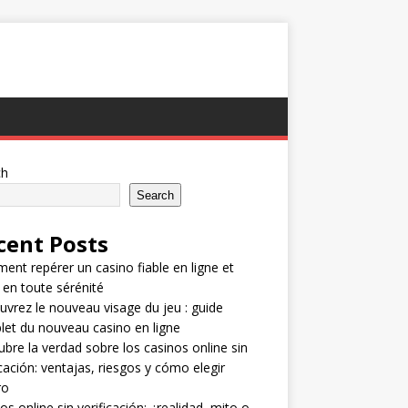
ch
Search
cent Posts
nt repérer un casino fiable en ligne et
 en toute sérénité
vrez le nouveau visage du jeu : guide
et du nouveau casino en ligne
bre la verdad sobre los casinos online sin
icación: ventajas, riesgos y cómo elegir
ro
os online sin verificación: ¿realidad, mito o