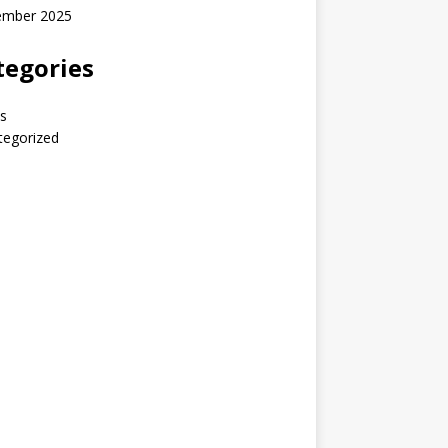
ember 2025
tegories
s
tegorized