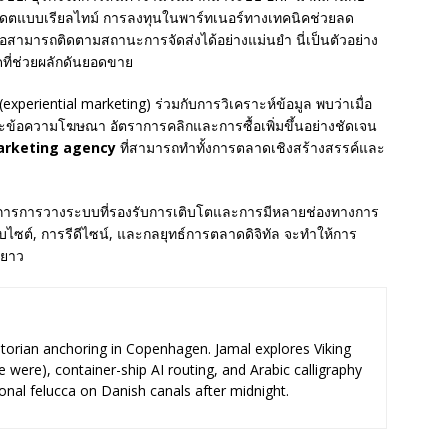
ออัปเดตแบบเรียลไทม์ การลงทุนในพาร์ทเนอร์ทางเทคนิคช่วยลด
อสามารถติดตามสถานะการจัดส่งได้อย่างแม่นยำ นี่เป็นตัวอย่าง
ี่ช่วยผลักดันยอดขาย
periential marketing) ร่วมกับการวิเคราะห์ข้อมูล พบว่าเมื่อ
ละข้อความโฆษณา อัตราการคลิกและการซื้อเพิ่มขึ้นอย่างชัดเจน
rketing agency
ที่สามารถทำทั้งการตลาดเชิงสร้างสรรค์และ
ต้องการการวางระบบที่รองรับการเติบโตและการมีหลายช่องทางการ
็บไซต์, การรีดีไซน์, และกลยุทธ์การตลาดดิจิทัล จะทำให้การ
ะยาว
storian anchoring in Copenhagen. Jamal explores Viking
e were), container-ship AI routing, and Arabic calligraphy
ional felucca on Danish canals after midnight.