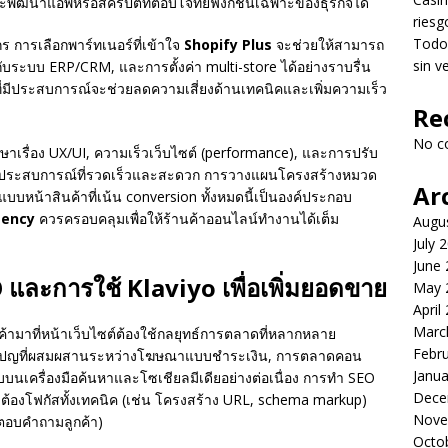
ะพัฒนาแอพหรือสคริปต์ที่ตอบโจทย์ฟังก์ชันเฉพาะของธุรกิจได้
riesg
Todo 
 การเลือกพาร์ทเนอร์ที่เข้าใจ
Shopify Plus
จะช่วยให้สามารถ
sin v
กับระบบ ERP/CRM, และการตั้งค่า multi-store ได้อย่างราบรื่น
ี่มีประสบการณ์จะช่วยลดความเสี่ยงด้านเทคนิคและเพิ่มความเร็ว
Re
No c
ษาเรื่อง UX/UI, ความเร็วเว็บไซต์ (performance), และการปรับ
หวังประสบการณ์ที่รวดเร็วและสะดวก การวางแผนโครงสร้างหมวด
Ar
บหน้าสินค้าที่เน้น conversion ทั้งหมดนี้เป็นองค์ประกอบ
gency
ควรครอบคลุมเพื่อให้ร้านค้าออนไลน์ทำงานได้เต็ม
Augu
July 
June
 และการใช้ Klaviyo เพื่อเพิ่มยอดขาย
May 
April
Marc
งลูกค้ามาที่หน้าเว็บไซต์ต้องใช้กลยุทธ์การตลาดที่หลากหลาย
Febr
ญที่ผสมผสานระหว่างโฆษณาแบบชำระเงิน, การตลาดคอน
Janua
บบนเครื่องมือค้นหาและโซเชียลมีเดียอย่างต่อเนื่อง การทำ SEO
Dece
ต้องโฟกัสทั้งเทคนิค (เช่น โครงสร้าง URL, schema markup)
Nove
่ตอบคำถามลูกค้า)
Octo