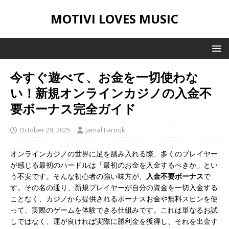
MOTIVI LOVES MUSIC
今すぐ遊べて、お金を一切使わな
い！新規オンラインカジノの入金不
要ボーナス完全ガイド
October 29, 2025
Jamal Farouk
オンラインカジノの世界に足を踏み入れる際、多くのプレイヤー
が感じる最初のハードルは「最初のお金を入金するべきか」とい
う不安です。そんな初心者の強い味方が、
入金不要ボーナス
で
す。その名の通り、新規プレイヤーが自分の資金を一切入金する
ことなく、カジノから提供されるボーナスお金や無料スピンを使
って、実際のゲームを体験できる仕組みです。これは単なるお試
しではなく、運が良ければ実際に勝利金を獲得し、それを出金す