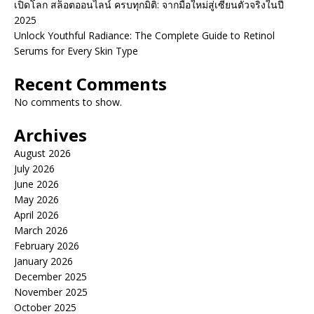
เปิดโลก สล็อตออนไลน์ ครบทุกมิติ: จากมือใหม่สู่เซียนตัวจริงในปี
2025
Unlock Youthful Radiance: The Complete Guide to Retinol
Serums for Every Skin Type
Recent Comments
No comments to show.
Archives
August 2026
July 2026
June 2026
May 2026
April 2026
March 2026
February 2026
January 2026
December 2025
November 2025
October 2025