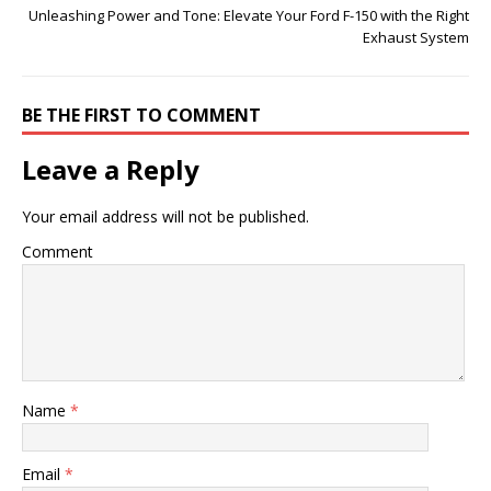
Unleashing Power and Tone: Elevate Your Ford F-150 with the Right
Exhaust System
BE THE FIRST TO COMMENT
Leave a Reply
Your email address will not be published.
Comment
Name
*
Email
*