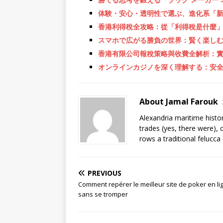
体験・安心・透明性で選ぶ、進化系「新
香港利得稅全攻略：從「利得稅是什麼
スマホで広がる勝負の世界：賢く楽しむ
香港有限公司報稅策略與收費全解析：
オンラインカジノを深く理解する：安
About Jamal Farouk
Alexandria maritime histo
trades (yes, there were), 
rows a traditional felucca
PREVIOUS
Comment repérer le meilleur site de poker en li
sans se tromper