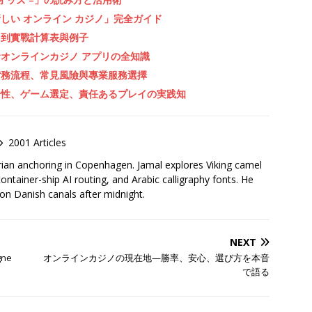
しい オンライン カジノ」完全ガイド
」到實戰計算表與例子
オンラインカジノ アプリの全知識
實務流程、常見風險與專業服務選擇
全性、ゲーム選定、責任あるプレイの実践知
2001 Articles
rian anchoring in Copenhagen. Jamal explores Viking camel
container-ship AI routing, and Arabic calligraphy fonts. He
 on Danish canals after midnight.
NEXT
gne
オンラインカジノの現在地—勝率、安心、選び方を本音
で語る