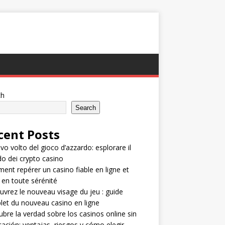
ch
Search
cent Posts
ovo volto del gioco d’azzardo: esplorare il
 dei crypto casino
nt repérer un casino fiable en ligne et
 en toute sérénité
vrez le nouveau visage du jeu : guide
et du nouveau casino en ligne
bre la verdad sobre los casinos online sin
icación: ventajas, riesgos y cómo elegir