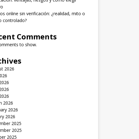
ro
os online sin verificación: ¿realidad, mito o
o controlado?
cent Comments
omments to show.
chives
st 2026
2026
 2026
2026
 2026
h 2026
uary 2026
ry 2026
mber 2025
mber 2025
ber 2025