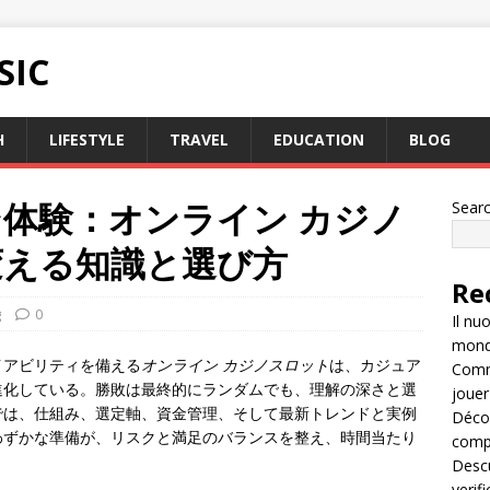
SIC
H
LIFESTYLE
TRAVEL
EDUCATION
BLOG
体験：オンライン カジノ
Sear
変える知識と選び方
Re
g
0
Il nu
mondo
イアビリティを備える
オンライン カジノスロット
は、カジュア
Comme
進化している。勝敗は最終的にランダムでも、理解の深さと選
jouer
では、仕組み、選定軸、資金管理、そして最新トレンドと実例
Décou
わずかな準備が、リスクと満足のバランスを整え、時間当たり
compl
Descu
verif