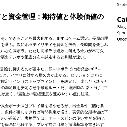
Sept
方と資金管理：期待値と体験価値の
Ca
Blog
Sport
こそ、できることを最大化する。まずはゲーム選定。長期の理
Unca
）を選ぶ。次に
ボラティリティ
を資金と照合。長時間を楽しみ
狙いなら高ボラ。ただし高ボラは連敗に耐える余力が不可欠
で演出テンポや配当分布を試走すると判断が速い。
割合に抑えるのが基本だ。低～中ボラでは総資金の0.5～
目安にすると、ハマりに対する耐久力が上がる。セッションごとに
益確定ライン（ストップウィン）」を設定し、達したら淡々と
ルの満足度を安定させる最短ルートだ。連敗時の追い上げ（マ
性が悪く、理論上の破綻速度を速めやすい点に注意。
や入金ボーナスはプレイ量を増やせるが、出金条件（賭け条
る。条件が厳しすぎれば時間拘束が増え、実質的な期待値は下
るのが得策だ。実務面では、オートスピンの使いすぎを避け、
グを簡易に記録する、プレイ前に目標と撤退基準を書き出す、