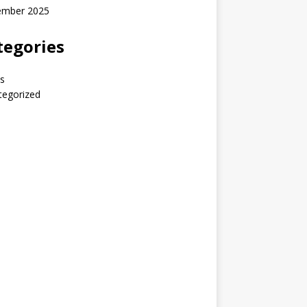
ember 2025
tegories
s
tegorized