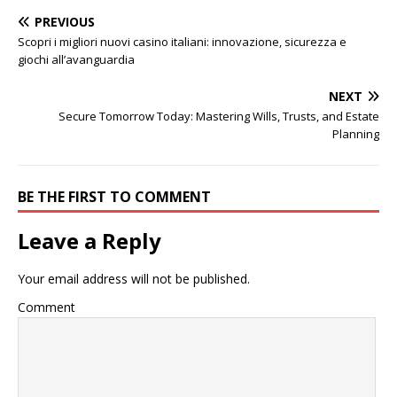
PREVIOUS
Scopri i migliori nuovi casino italiani: innovazione, sicurezza e
giochi all’avanguardia
NEXT
Secure Tomorrow Today: Mastering Wills, Trusts, and Estate
Planning
BE THE FIRST TO COMMENT
Leave a Reply
Your email address will not be published.
Comment