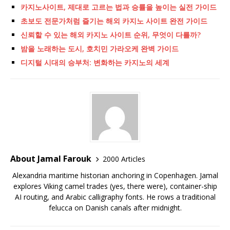
카지노사이트, 제대로 고르는 법과 승률을 높이는 실전 가이드
초보도 전문가처럼 즐기는 해외 카지노 사이트 완전 가이드
신뢰할 수 있는 해외 카지노 사이트 순위, 무엇이 다를까?
밤을 노래하는 도시, 호치민 가라오케 완벽 가이드
디지털 시대의 승부처: 변화하는 카지노의 세계
About Jamal Farouk
2000 Articles
Alexandria maritime historian anchoring in Copenhagen. Jamal
explores Viking camel trades (yes, there were), container-ship
AI routing, and Arabic calligraphy fonts. He rows a traditional
felucca on Danish canals after midnight.