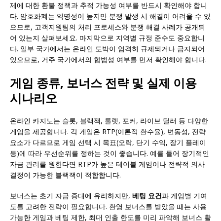
제에 대한 환불 정책과 추적 가능성 여부를 반드시 확인해야 합니
다. 암호화폐는 익명성이 높지만 분쟁 발생 시 해결이 어려울 수 있
으므로, 고객지원팀의 처리 프로세스와 분쟁 해결 사례가 공개되
어 있는지 살펴보세요. 마지막으로 지역별 규정 준수도 중요합니
다. 일부 국가에서는 온라인 도박이 엄격히 규제되거나 금지되어
있으므로, 거주 국가에서의 합법성 여부를 먼저 확인해야 합니다.
게임 종류, 보너스 전략 및 실제 이용
시나리오
온라인 카지노는 슬롯, 블랙잭, 룰렛, 포커, 라이브 딜러 등 다양한
게임을 제공합니다. 각 게임은 RTP(이론적 환수율), 변동성, 전략
요소가 다르므로 게임 선택 시 목표(오락, 단기 수익, 장기 플레이
등)에 따라 우선순위를 정하는 것이 좋습니다. 예를 들어 장기적인
자금 관리를 원한다면 RTP가 높은 테이블 게임이나 전략적 의사
결정이 가능한 블랙잭이 적합합니다.
보너스는 초기 자금 증대에 유리하지만,
베팅 요건
과 게임별 기여
도를 고려한 전략이 필요합니다. 환영 보너스를 받았을 때는 사용
가능한 게임과 베팅 제한, 최대 인출 한도를 미리 파악해 보너스 활