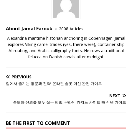
About Jamal Farouk
2008 Articles
Alexandria maritime historian anchoring in Copenhagen. Jamal
explores Viking camel trades (yes, there were), container-ship
AI routing, and Arabic calligraphy fonts. He rows a traditional
felucca on Danish canals after midnight.
PREVIOUS
집에서 즐기는 흥분과 전략: 온라인 슬롯 머신 완전 가이드
NEXT
속도와 신뢰를 모두 잡는 방법: 온라인 카지노 사이트 빠 선택 가이드
BE THE FIRST TO COMMENT