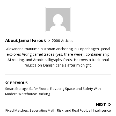
About Jamal Farouk
2000 Articles
Alexandria maritime historian anchoring in Copenhagen. Jamal
explores Viking camel trades (yes, there were), container-ship
AI routing, and Arabic calligraphy fonts. He rows a traditional
felucca on Danish canals after midnight.
PREVIOUS
Smart Storage, Safer Floors: Elevating Space and Safety With
Modern Warehouse Racking
NEXT
Fixed Matches: Separating Myth, Risk, and Real Football Intelligence