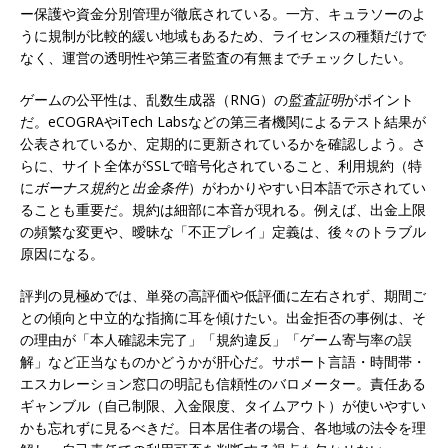
ー保護や資金分別管理が徹底されている。一方、キュラソーのよ
うに規制が比較的緩い地域もあるため、ライセンスの種類だけで
なく、運営の透明性や第三者監査の有無までチェックしたい。
ゲームの公平性は、乱数生成器（RNG）の
監査証明
がポイント
だ。eCOGRAやiTech Labsなどの第三者機関によるテスト結果が
公表されているか、定期的に更新されているかを確認しよう。さ
らに、サイト全体がSSLで暗号化されていること、利用規約（特
に
ボーナス規約
と
出金条件
）がわかりやすい日本語で示されてい
ることも重要だ。規約は細部に本音が現れる。例えば、出金上限
の頻繁な変更や、曖昧な「不正プレイ」定義は、後々のトラブル
原因になる。
評判の見極めでは、単発の高評価や低評価に左右されず、期間ご
との傾向と中立的な指摘に耳を傾けたい。出金拒否の事例は、そ
の理由が「本人確認未完了」「規約違反」「ゲーム寄与率の誤
解」など正当なものかどうかが肝心だ。サポート言語・時間帯・
エスカレーション窓口の明記も信頼性のバロメーター。責任ある
ギャンブル（自己制限、入金限度、タイムアウト）が使いやすい
かも忘れずに見るべきだ。日本居住者の場合、各地域の法令を理