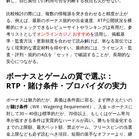
解し、自己責任での利用可否を判断する視点も欠かせない。
比較検討の際には、複数の情報源を突き合わせると精度が上が
る。例えば、最新のボーナス規約や出金速度、RTP公開状況を横
断的にチェックできるレビューサイトやランキングは有用だ。参
考リストとして
オンラインカジノ おすすめ
を活用し、掲載基
準・監査方法・更新頻度を合わせて読み解けば、単なる宣伝では
なく現実的な選定材料を得やすい。最終的には、ライセンス・監
査・評判・規約の4点を「セット」で確認することが、長期的な
安心につながる。
ボーナスとゲームの質で選ぶ：
RTP・賭け条件・プロバイダの実力
ボーナスは魅力的だが、真価は条件面に宿る。まず押さえたいの
が
賭け条件
（WR：Wagering Requirement）。入金＋ボーナスに
対して30～40倍は標準的だが、70倍以上、もしくはゲーム寄与
率が低すぎる条件は実質的なハードルが高い。勝ちを現金化する
までの上限額、最大ベット額、禁止ゲーム、フリースピンの当選
金上限なども必ず読むべき項目。短期の派手なオファーより、継