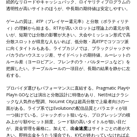
続的なリロードやキャッシュバック、ロイヤリティプログラムの
透明性が高いサイトのほうが、中長期の期待値は安定しやすい。
ゲームの質は、
RTP
（プレイヤー還元率）と分散（ボラティリテ
ィ）の理解から始まる。RTPが高いスロットは理論上の還元が良
いが、短期では分散の影響が大きい。大会やミッション形式で高
分散スロットが得意な人もいれば、低分散・高
RTP
でコツコツ派
に向くタイトルもある。ライブカジノでは、ブラックジャックや
バカラのハウスエッジ差、サイドベットの期待値、ルーレットの
ルール差（ヨーロピアン、フレンチのラ・パルタージュなど）を
把握したい。テーブルルールの一項目が、長期の結果を静かに左
右する。
プロバイダ選びもパフォーマンスに直結する。Pragmatic Playや
Play’n GOなどは演出と分散設計に特徴があり、NetEntはクラシ
ックな人気作が堅調、NoLimit Cityは超高分散で上級者向けの一
面がある。ライブ系ではEvolutionの配信品質とバラエティが頭
一つ抜けている。ジャックポット狙いなら、プログレッシブの積
み上がり額やヒット頻度、シード額の高いタイトルが狙い目だ
が、資金管理を厳格に。加えて、
出金速度
はサイトごとの差が大
きい。即時出金をうたう場合でも、KYCが終わっていなければ止