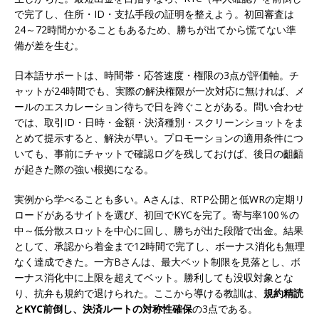
で完了し、住所・ID・支払手段の証明を整えよう。初回審査は
24～72時間かかることもあるため、勝ちが出てから慌てない準
備が差を生む。
日本語サポートは、時間帯・応答速度・権限の3点が評価軸。チ
ャットが24時間でも、実際の解決権限が一次対応に無ければ、メ
ールのエスカレーション待ちで日を跨ぐことがある。問い合わせ
では、取引ID・日時・金額・決済種別・スクリーンショットをま
とめて提示すると、解決が早い。プロモーションの適用条件につ
いても、事前にチャットで確認ログを残しておけば、後日の齟齬
が起きた際の強い根拠になる。
実例から学べることも多い。Aさんは、RTP公開と低WRの定期リ
ロードがあるサイトを選び、初回でKYCを完了。寄与率100％の
中～低分散スロットを中心に回し、勝ちが出た段階で出金。結果
として、承認から着金まで12時間で完了し、ボーナス消化も無理
なく達成できた。一方Bさんは、最大ベット制限を見落とし、ボ
ーナス消化中に上限を超えてベット。勝利しても没収対象とな
り、抗弁も規約で退けられた。ここから導ける教訓は、
規約精読
とKYC前倒し、決済ルートの対称性確保
の3点である。