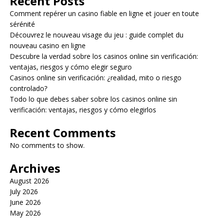
Recent Posts
Comment repérer un casino fiable en ligne et jouer en toute
sérénité
Découvrez le nouveau visage du jeu : guide complet du
nouveau casino en ligne
Descubre la verdad sobre los casinos online sin verificación:
ventajas, riesgos y cómo elegir seguro
Casinos online sin verificación: ¿realidad, mito o riesgo
controlado?
Todo lo que debes saber sobre los casinos online sin
verificación: ventajas, riesgos y cómo elegirlos
Recent Comments
No comments to show.
Archives
August 2026
July 2026
June 2026
May 2026