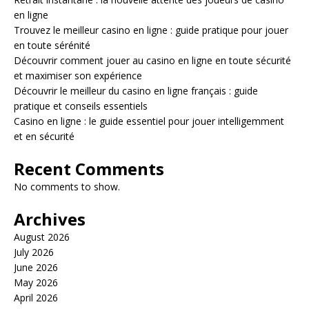
en ligne
Trouvez le meilleur casino en ligne : guide pratique pour jouer
en toute sérénité
Découvrir comment jouer au casino en ligne en toute sécurité
et maximiser son expérience
Découvrir le meilleur du casino en ligne français : guide
pratique et conseils essentiels
Casino en ligne : le guide essentiel pour jouer intelligemment
et en sécurité
Recent Comments
No comments to show.
Archives
August 2026
July 2026
June 2026
May 2026
April 2026