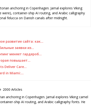
storian anchoring in Copenhagen. Jamal explores Viking
e were), container-ship AI routing, and Arabic calligraphy
ional felucca on Danish canals after midnight.
ое развитие сайта: как…
абильные заявки из…
опинг меняет гардероб…
оторая повышает…
ts Deliver Care…
ard in Miami:…
2000 Articles
rian anchoring in Copenhagen. Jamal explores Viking camel
container-ship AI routing, and Arabic calligraphy fonts. He