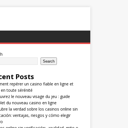
ch
Search
cent Posts
nt repérer un casino fiable en ligne et
 en toute sérénité
vrez le nouveau visage du jeu : guide
et du nouveau casino en ligne
bre la verdad sobre los casinos online sin
icación: ventajas, riesgos y cómo elegir
ro
os online sin verificación: ¿realidad, mito o