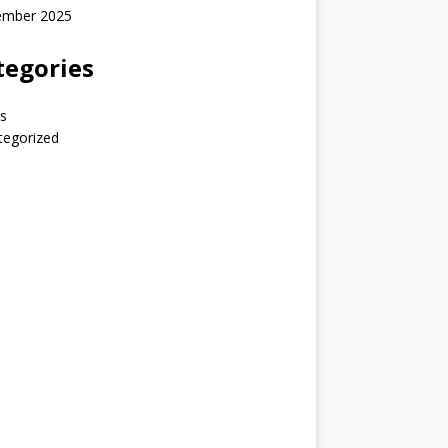
ember 2025
tegories
s
tegorized