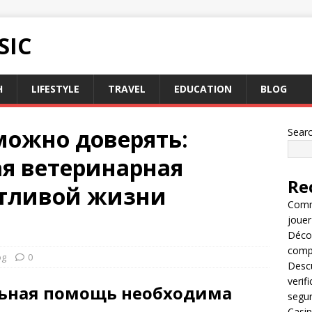
SIC
H
LIFESTYLE
TRAVEL
EDUCATION
BLOG
можно доверять:
Sear
я ветеринарная
Re
стливой жизни
Comme
jouer
Décou
compl
og
0
Descu
verif
ьная помощь необходима
segu
Casin