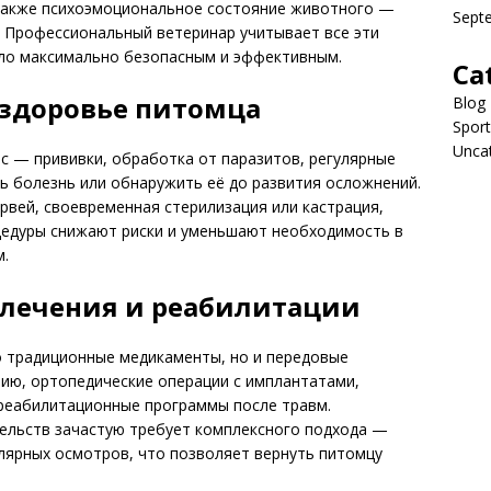
 также психоэмоциональное состояние животного —
Sept
. Профессиональный ветеринар учитывает все эти
ло максимально безопасным и эффективным.
Ca
 здоровье питомца
Blog
Sport
Unca
nic — прививки, обработка от паразитов, регулярные
 болезнь или обнаружить её до развития осложнений.
рвей, своевременная стерилизация или кастрация,
оцедуры снижают риски и уменьшают необходимость в
м.
лечения и реабилитации
ко традиционные медикаменты, но и передовые
ию, ортопедические операции с имплантатами,
реабилитационные программы после травм.
ельств зачастую требует комплексного подхода —
улярных осмотров, что позволяет вернуть питомцу