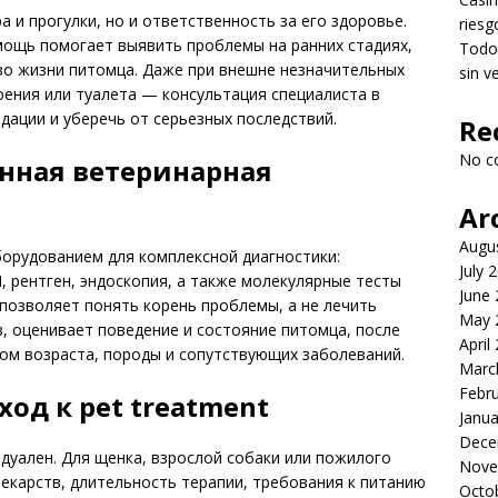
 и прогулки, но и ответственность за его здоровье.
riesg
ощь помогает выявить проблемы на ранних стадиях,
Todo 
во жизни питомца. Даже при внешне незначительных
sin v
ения или туалета — консультация специалиста в
ендации и уберечь от серьезных последствий.
Re
No c
нная ветеринарная
Ar
Augu
оборудованием для комплексной диагностики:
July 
, рентген, эндоскопия, а также молекулярные тесты
June
позволяет понять корень проблемы, а не лечить
May 
, оценивает поведение и состояние питомца, после
April
етом возраста, породы и сопутствующих заболеваний.
Marc
Febr
д к pet treatment
Janua
Dece
идуален. Для щенка, взрослой собаки или пожилого
Nove
лекарств, длительность терапии, требования к питанию
Octo