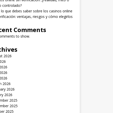
o controlado?
lo que debes saber sobre los casinos online
erificación: ventajas, riesgos y cómo elegirlos
cent Comments
omments to show.
chives
st 2026
2026
 2026
2026
 2026
h 2026
uary 2026
ry 2026
mber 2025
mber 2025
ber 2025