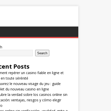
ch
Search
cent Posts
nt repérer un casino fiable en ligne et
 en toute sérénité
vrez le nouveau visage du jeu : guide
et du nouveau casino en ligne
bre la verdad sobre los casinos online sin
icación: ventajas, riesgos y cómo elegir
ro
os online sin verificación: ¿realidad, mito o