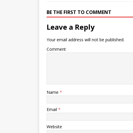
BE THE FIRST TO COMMENT
Leave a Reply
Your email address will not be published.
Comment
Name
*
Email
*
Website