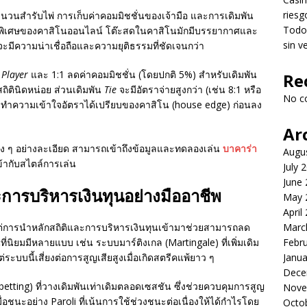
riesg
นสำรับไพ่ การเก็บค่าคอมมิชชั่นของเจ้ามือ และการเดิมพัน
Todo 
ูปแบบพิเศษของคาสิโนออนไลน์ โต๊ะสดในคาสิโนมักมีบรรยากาศและ
sin v
้งจะมีความน่าเชื่อถือและความยุติธรรมที่ชัดเจนกว่า
น
Player
และ 1:1 ลดค่าคอมมิชชั่น (โดยปกติ 5%) สำหรับเดิมพัน
Re
ถิตินิดหน่อย ส่วนเดิมพัน
Tie
จะมีอัตราจ่ายสูงกว่า (เช่น 8:1 หรือ
No c
นควรทำความเข้าใจอัตราได้เปรียบของคาสิโน (house edge) ก่อนลง
Ar
ต่าง ๆ อย่างละเอียด สามารถเข้าถึงข้อมูลและทดลองเล่น
บาคาร่า
Augu
้ากับสไตล์การเล่น
July 
June
ารบริหารเงินทุนอย่างมืออาชีพ
May 
April
แต่การนำหลักสถิติและการบริหารเงินทุนเข้ามาช่วยสามารถลด
Marc
ี่นิยมมีหลายแบบ เช่น ระบบมาร์ติงเกล (Martingale) ที่เพิ่มเดิม
Febr
่ระบบนี้เสี่ยงต่อการสูญเสียสูงเมื่อเกิดสตรีคแพ้ยาว ๆ
Janua
Dece
 betting) ที่วางเดิมพันเท่าเดิมตลอดเซสชัน ซึ่งช่วยควบคุมการสูญ
Nove
ื่อชนะอย่าง Paroli ที่เน้นการใช้ช่วงชนะต่อเนื่องให้ได้กำไรโดย
Octo