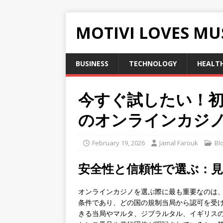
MOTIVI LOVES MU
BUSINESS
TECHNOLOGY
HEALT
今すぐ試したい！
のオンラインカジ
February 19, 2026
Jamal Farouk
Bl
安全性と信頼性で選ぶ：
オンラインカジノを選ぶ際に最も重要なのは
条件であり、どの国の規制当局から認可を受
きる当局やマルタ、ジブラルタル、イギリス