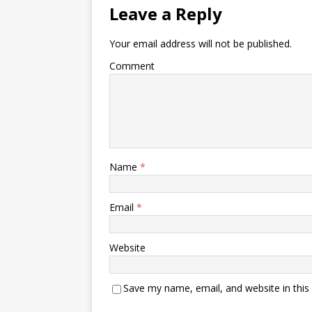
Leave a Reply
Your email address will not be published.
Comment
Name
*
Email
*
Website
Save my name, email, and website in this