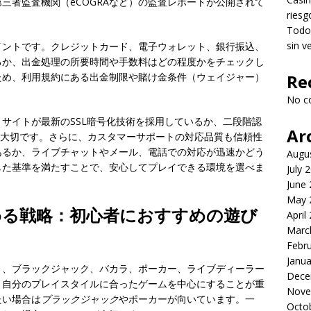
三者監査機関（eCOGRAなど）の監査レポートが公開されて
riesg
Todo 
sin v
イントです。クレジットカード、電子ウォレット、銀行振込、
るか、出金処理の所要時間や手数料はどの程度かをチェックし
ため、利用規約にある出金制限や賭け金条件（ウェイジャー）
Re
No c
サイトが最新のSSL暗号化技術を採用しているか、二段階認
Ar
が大切です。さらに、カスタマーサポートの対応品質も信頼性
あるか、ライブチャットやメール、電話での対応が迅速かどう
Augu
した基準を満たすことで、安心してプレイできる環境を選べま
July 
June
May 
める戦略：初心者におすすめの遊び
April
Marc
Febr
Janua
ト、ブラックジャック、バカラ、ポーカー、ライブディーラー
Dece
、自分のプレイスタイルに合ったゲームを中心にすることが重
Nove
たい場合は
ブラックジャック
やポーカーが向いています。一
Octo