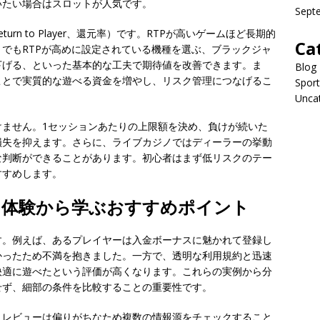
いたい場合はスロットが人気です。
Sept
rn to Player、還元率）です。RTPが高いゲームほど長期的
Ca
でもRTPが高めに設定されている機種を選ぶ、ブラックジャ
下げる、といった基本的な工夫で期待値を改善できます。ま
Blog
ことで実質的な遊べる資金を増やし、リスク管理につなげるこ
Sport
Unca
けません。1セッションあたりの上限額を決め、負けが続いた
損失を抑えます。さらに、ライブカジノではディーラーの挙動
な判断ができることがあります。初心者はまず低リスクのテー
すすめします。
イ体験から学ぶおすすめポイント
す。例えば、あるプレイヤーは入金ボーナスに魅かれて登録し
かったため不満を抱きました。一方で、透明な利用規約と迅速
快適に遊べたという評価が高くなります。これらの実例から分
せず、細部の条件を比較することの重要性です。
、レビューは偏りがちなため複数の情報源をチェックすること