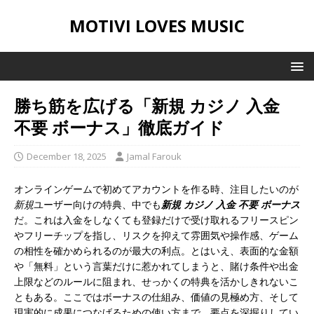
MOTIVI LOVES MUSIC
勝ち筋を広げる「新規 カジノ 入金
不要 ボーナス」徹底ガイド
December 18, 2025
Jamal Farouk
オンラインゲームで初めてアカウントを作る時、注目したいのが
新規
ユーザー向けの特典、中でも
新規 カジノ 入金 不要 ボーナス
だ。これは入金をしなくても登録だけで受け取れるフリースピン
やフリーチップを指し、リスクを抑えて雰囲気や操作感、ゲーム
の相性を確かめられるのが最大の利点。とはいえ、表面的な金額
や「無料」という言葉だけに惹かれてしまうと、賭け条件や出金
上限などのルールに阻まれ、せっかくの特典を活かしきれないこ
ともある。ここではボーナスの仕組み、価値の見極め方、そして
現実的に成果につなげるための使い方まで、要点を深掘りしてい