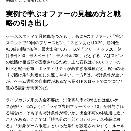
実例で学ぶオファーの見極め方と戦
略の引き出し
ケーススタディで具体像をつかもう。仮にAのオファーが「特定
スロットで50回のフリースピン、1スピンあたり0.20、勝利金
×30倍の賭け条件、最大出金100」、Bが「フリーチップ20、賭
け条件×50、最大ベット1、最大出金200」だとする。Aはスピン
の総賭け相当額が固定されるため、主な変数はそのスロットの
RTPと配当分布。ボラティリティが高すぎる機種だと、配当の偏
りで賭け条件到達前に失速しやすい。一方Bは、賭け条件が重い
が、ゲーム選択の自由度があるなら高RTPスロットでコツコツと
進める設計が現実的だ。
ライブカジノ系の入金不要は、消化寄与率が0%または低いケー
スが多い。Cのように「ライブ専用フリーベット10」が付与され
る場合は、そもそも賭け条件が軽いか、出金不可の体験用に近い
ことがある。ここでは「勝ち分の一部だけがボーナス残高に移
る」「対象ゲーム限定」といった条件が設定されやすく、ルール