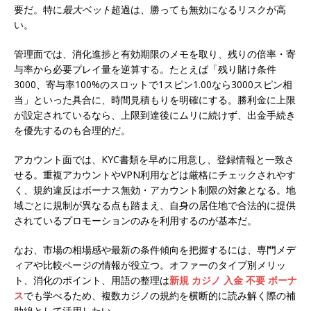
要だ。特に
最大ベット
超過は、勝っても無効になるリスクが高
い。
管理面では、消化進捗と有効期限のメモを取り、残りの倍率・寄
与率から必要プレイ量を逆算する。たとえば「残り賭け条件
3000、寄与率100%のスロットで1スピン1.00なら3000スピン相
当」といった具合に、時間見積もりを明確にする。勝利金に上限
が設定されているなら、上限到達後にムリに続けず、出金手続き
を優先するのも合理的だ。
アカウント面では、KYC書類を早めに用意し、登録情報と一致さ
せる。重複アカウントやVPN利用などは厳格にチェックされやす
く、規約違反はボーナス無効・アカウント制限の対象となる。地
域ごとに規制が異なる点も踏まえ、自身の居住地で合法的に提供
されているプロモーションのみを利用するのが基本だ。
なお、市場の相場感や最新の条件傾向を把握するには、専門メデ
ィアや比較ページの情報が役立つ。オファーのタイプ別メリッ
ト、消化のポイント、用語の整理は
新規 カジノ 入金 不要 ボーナ
ス
でも学べるため、複数カジノの規約を横断的に読み解く際の補
助線として活用したい。