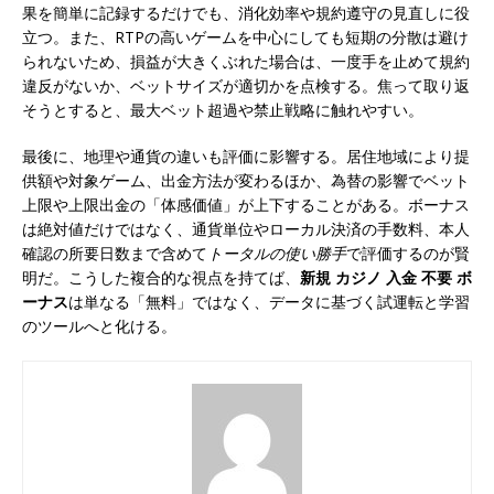
果を簡単に記録するだけでも、消化効率や規約遵守の見直しに役
立つ。また、RTPの高いゲームを中心にしても短期の分散は避け
られないため、損益が大きくぶれた場合は、一度手を止めて規約
違反がないか、ベットサイズが適切かを点検する。焦って取り返
そうとすると、最大ベット超過や禁止戦略に触れやすい。
最後に、地理や通貨の違いも評価に影響する。居住地域により提
供額や対象ゲーム、出金方法が変わるほか、為替の影響でベット
上限や上限出金の「体感価値」が上下することがある。ボーナス
は絶対値だけではなく、通貨単位やローカル決済の手数料、本人
確認の所要日数まで含めて
トータルの使い勝手
で評価するのが賢
明だ。こうした複合的な視点を持てば、
新規 カジノ 入金 不要 ボ
ーナス
は単なる「無料」ではなく、データに基づく試運転と学習
のツールへと化ける。