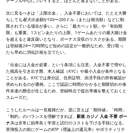
テーブル中心にプレイすると、ほとんど進まないことがある。
次に見るべきは「上限出金」。入金不要においては、たとえ大勝
ちしても
最大出金額
が100〜200ドル（または相当額）などに制
限されている場合が多い。さらに「最大ベット額」や「有効期
限」も重要。1スピンあたりの上限、1ゲームあたりの最大賭け金
を超えると違反扱いとなり、ボーナス没収のリスクがある。期限
は登録後24〜72時間など短めの設定が一般的なため、受け取っ
たら早めに消化計画を立てたい。
「出金には入金が必要」という条項にも注意。入金不要で増やし
た残高を引き出す際、本人確認（KYC）や最小入金が条件となる
ことがある。KYCでは身分証、住所証明、決済手段の所有確認が
求められるのが通例。ここで認証に時間がかかると期限切れや条
件未達の懸念が生じるため、登録時点で提出準備を整えておくと
スムーズだ。
こうしたルールは一見複雑だが、逆に言えば「期待値」「時間」
「制約」のバランスを理解できれば、
新規 カジノ 入金 不要 ボー
ナス
は非常に効率良く学習と試行のコストを下げる手段になる。
実弾投入の前にゲームの
RTP
（理論上の還元率）やボラティリテ