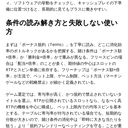
ィ、ソフトウェアの挙動をチェックし、キャッシュプレイの下準
備に位置づけると、長期的に見てもプラスに働きやすい。
条件の読み解き方と失敗しない使い
方
まずは「ボーナス規約（Terms）」を丁寧に読み、どこに消化効
率のボトルネックがあるかを把握する。賭け条件は「ボーナス額
×倍率」か「勝利金×倍率」かで重みが異なる。フリースピンの場
合は「配当×倍率」のことが多く、期待値の中心はスロットの
RTPとスピン単価に依存する。フリーチップは「ボーナス額×倍
率」が主流で、ベット上限、ゲーム制限、ベット方法（マーチン
ゲールなどの戦略禁止）が細かく定義されている。
ゲーム選定では、寄与率が高く、かつ規約で禁止されていないタ
イトルを選ぶ。RTPが公開されているスロットなら、なるべく高
RTPの機種を中心に構成し、ベット上限内での均等スピンを基本
とする。テーブルに寄与率が付与されている場合でも、短期的な
分散が大きいので、賭け条件の消化中は「即時に大きな当たりを
狙う」より「規約フレンドリーなベッティングを守る」ことが重