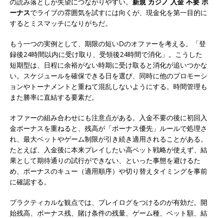
の読み落としが失望につながりやすい。
新規 カジノ 入金 不要 ボ
ーナス
でライブの雰囲気を試すには向くが、現金化を第一目的に
するとミスマッチになりがちだ。
もう一つの実例として、期限の短いDのオファーを考える。「登
録後24時間以内に受け取り、受領後24時間で消化」。こうした
短期型は、日程に余裕がない時期に受け取ると消化が追いつかな
い。スケジュールを確保できる日を選び、同時に他のプロモーシ
ョンやトーナメントと重ねて混乱しないようにする。時間管理も
また勝率に直結する要素だ。
オファーの組み合わせにも注意点がある。入金不要の後に初回入
金ボーナスを重ねると、残高が「ボーナス優先」ルールで処理さ
れ、最大ベットやゲーム制限が引き続き適用されることがある。
たとえば、入金後に本来プレイしたい高ベット戦略が使えず、結
果として期待通りの試行ができない、といった事態を避けるた
め、ボーナスのキュー（適用順序）や切り替えタイミングを事前
に確認する。
プラクティカルな観点では、プレイログをつけるのが有効だ。開
始残高、ボーナス残、賭け条件の残量、ゲーム種、ベット額、結