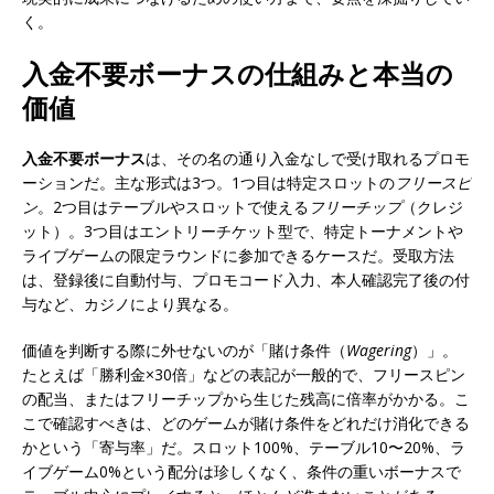
く。
入金不要ボーナスの仕組みと本当の
価値
入金不要ボーナス
は、その名の通り入金なしで受け取れるプロモ
ーションだ。主な形式は3つ。1つ目は特定スロットの
フリースピ
ン
。2つ目はテーブルやスロットで使える
フリーチップ
（クレジ
ット）。3つ目はエントリーチケット型で、特定トーナメントや
ライブゲームの限定ラウンドに参加できるケースだ。受取方法
は、登録後に自動付与、プロモコード入力、本人確認完了後の付
与など、カジノにより異なる。
価値を判断する際に外せないのが「賭け条件（
Wagering
）」。
たとえば「勝利金×30倍」などの表記が一般的で、フリースピン
の配当、またはフリーチップから生じた残高に倍率がかかる。こ
こで確認すべきは、どのゲームが賭け条件をどれだけ消化できる
かという「寄与率」だ。スロット100%、テーブル10〜20%、ラ
イブゲーム0%という配分は珍しくなく、条件の重いボーナスで