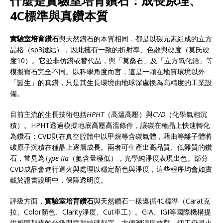
什麼是實驗室培育鑽石：成長原理、
4C標準與真鑽本質
實驗室培育鑽石
與天然鑽石的本質相同，都是以碳元素組成的立方
晶格（sp3鍵結），因此擁有一致的折射率、色散與硬度（莫氏硬
度10）。它並非仿鑽或替代品，與「莫桑石」及「立方氧化鋯」等
模擬寶石完全不同。以科學角度而言，這是一顆在地質環境以外
「誕生」的真鑽，只是其生長環境由地球深處換為高精度的工業設
備。
目前主流的生長技術包括
HPHT
（高溫高壓）與
CVD
（化學氣相沉
積）。HPHT透過模擬地底高壓高溫條件，讓碳在種晶上快速轉化
為鑽石；CVD則在真空腔體中以甲烷等含碳氣體，藉由等離子體將
碳原子沉積在種晶上逐層成長。兩者可生產出高品質、低雜質的鑽
石，常見為
Type IIa
（氮含量極低），光學純淨度表現出色。部分
CVD成品會進行退火與處理以穩定顏色與淨度，這些程序均會如實
載於證書說明中，保障透明度。
評級方面，
實驗室培育鑽石
與天然鑽石一樣遵循4C標準（Carat克
拉、Color顏色、Clarity淨度、Cut車工）。GIA、IGI等國際機構提
供相同架構的分級與雷射編碼刻字，方便溯源與核對。切工仍是火