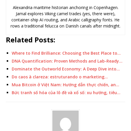
Alexandria maritime historian anchoring in Copenhagen.
Jamal explores Viking camel trades (yes, there were),
container-ship AI routing, and Arabic calligraphy fonts. He
rows a traditional felucca on Danish canals after midnight.
Related Posts:
Where to Find Brilliance: Choosing the Best Place to…
DNA Quantification: Proven Methods and Lab-Ready…
Dominate the Outworld Economy: A Deep Dive into…
Do caos à clareza: estruturando o marketing…
Mua Bitcoin ở Việt Nam: Hướng dẫn thực chiến, an…
Bức tranh số hóa của lô đề và xổ số: xu hướng, tiêu…