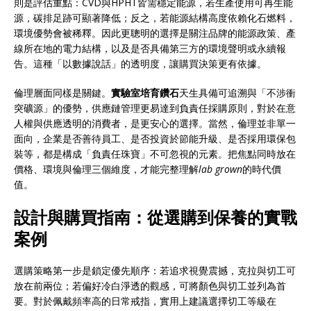
則是評估重點：CVD與HPHT皆需穩定能源，若生產使用可再生能
源，碳排足跡可顯著降低；反之，若能源結構高度依賴化石燃料，
環境優勢會被稀釋。因此更聰明的選擇是關注品牌的能源政策、產
線所在地的電力結構，以及是否具備第三方的環境聲明或永續報
告。這種「以數據說話」的透明度，讓購買決策更有依據。
倫理層面同樣是關鍵。
實驗室培育鑽石
天生具備可追溯與「不涉衝
突礦源」的優勢，供應鏈管理更易達到負責任採購原則，對於在意
人權與供應透明的消費者，是更安心的選擇。當然，倫理並非單一
面向，企業是否善待員工、是否投資於節能升級、是否採用環保包
裝等，都是構成「負責任珠寶」不可忽視的元素。把焦點同時放在
價格、環境與倫理三個維度，才能完整理解
lab grown
的時代價
值。
設計與購買指南：從選購到保養的實戰
案例
選購策略第一步是鎖定優先順序：若追求視覺震撼，克拉與切工可
放在前兩位；若偏好冷白淨透的觀感，可將顏色與切工並列為首
要。對於佩戴頻率高的日常戒指，實用上建議選擇切工等級在