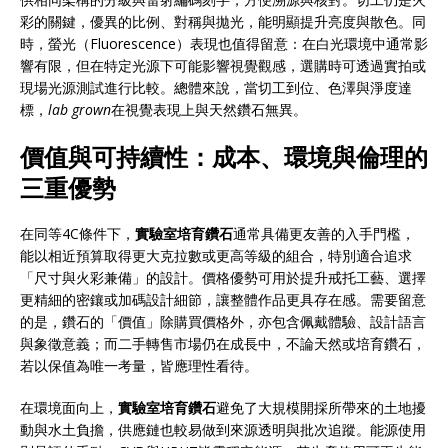
彩的關鍵，優異的比例、對稱與拋光，能明顯提升亮度與散色。同
時，螢光（Fluorescence）表現也值得留意：在白光環境中通常影
響有限，但在特定光源下可能影響視覺觀感，選購時可透過實拍或
現場光源測試進行比較。總體來說，當切工到位、色澤與淨度達
標，
lab grown
在視覺表現上與天然鑽石無異。
價值與可持續性：成本、環境與倫理的
三重優勢
在同等4C條件下，
實驗室培育鑽石
通常具備更友善的入手門檻，
能以相近預算取得更大克拉數或更高等級的組合，特別適合追求
「尺寸與火彩兼備」的設計。價格優勢可用於提升戒托工藝、選擇
更精細的密鑲或加碼設計細節，讓整體作品更具存在感。需要留意
的是，鑽石的「價值」除購買價格外，亦包含佩戴體驗、設計語言
與象徵意義；而二手轉售市場仍在成長中，不論天然或培育鑽石，
若以保值為唯一考量，皆應理性看待。
在環境面向上，
實驗室培育鑽石
避免了大規模開採所帶來的土地擾
動與水土負擔，供應鏈也較易做到來源透明與批次追蹤。能源使用