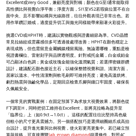
Excellent或Very Good，兼顧亮度與對稱；顏色在G至I通常能取得
高性價比與視覺白淨平衡；淨度方面，SI1至VS2若瑕疵位置不在台
面中央、且不影響結構與光線路徑，往往外觀表現已非常出色。若
用作單鑽訂婚戒，適度提升切工與拋光同樣能帶來顯著火彩提升。
挑選CVD或HPHT時，建議以實物觀感與證書細節為準。CVD晶體
常見拉絲紋或雲霧感但多可透過後處理改善；HPHT在顏色穩定上
表現成熟，但也需留意金屬觸媒殘留風險。無論選哪種，重點是檢
視證書欄位、雷射刻字與品牌透明度。針對戒托金屬，白金或鉑金
可凸顯冰白色調；黃金或玫瑰金能強化溫潤氣質；若選擇密鑲群鑽
設計，建議配石顏色接近主石，以確保整體視覺和諧。清潔方面，
居家以溫水、中性清潔劑與軟毛刷即可維持亮度；避免高溫烘烤、
劇烈熱震與強鹼化學品，定期回店檢查爪腳與鑲口牢固度，確保長
久佩戴安全。
一個常見的實戰案例：在固定預算下為求放大視覺效果，將顏色從
F下調至H，同時把切工維持在Excellent，並將克拉略為提升至
「臨界位」上（如0.9ct→1.0ct）。這樣的配置往往比堅持高色級
但較小的尺寸更具震撼力。另一個搭配技巧是選擇細圈細爪或高抬
台設計，提升進光量與比例視覺，使火彩更亮更集中。若已確立預
算與規格，可直接瀏覽
lab grown diamond
篩選條件，對照4C、