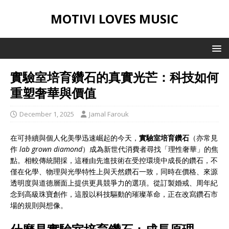
MOTIVI LOVES MUSIC
實驗室培育鑽石的真實光芒：科技如何
重塑奢華與價值
December 1, 2025
Jamal Farouk
在可持續與個人化美學迅速崛起的今天，
實驗室培育鑽石
（亦常見
作
lab grown diamond
）成為新世代消費者尋找「理性奢華」的焦
點。相較傳統開採，這種由先進技術在受控環境中成長的鑽石，不
僅在化學、物理與光學特性上與天然鑽石一致，同時在價格、來源
透明度與道德層面上提供更具競爭力的選項。從訂製婚戒、周年紀
念到高級珠寶創作，這股以科技驅動的璀璨革命，正在改寫鑽石市
場的規則與想像。