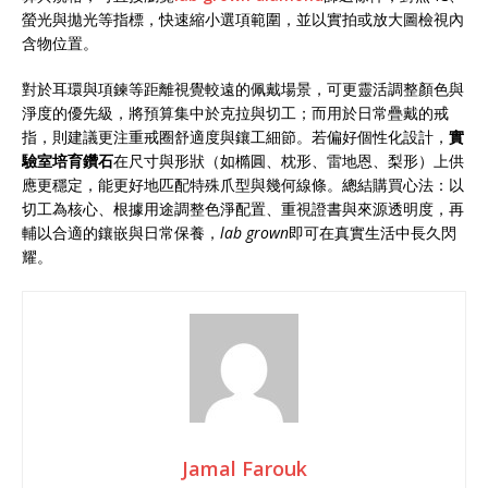
螢光與拋光等指標，快速縮小選項範圍，並以實拍或放大圖檢視內
含物位置。
對於耳環與項鍊等距離視覺較遠的佩戴場景，可更靈活調整顏色與
淨度的優先級，將預算集中於克拉與切工；而用於日常疊戴的戒
指，則建議更注重戒圈舒適度與鑲工細節。若偏好個性化設計，
實
驗室培育鑽石
在尺寸與形狀（如橢圓、枕形、雷地恩、梨形）上供
應更穩定，能更好地匹配特殊爪型與幾何線條。總結購買心法：以
切工為核心、根據用途調整色淨配置、重視證書與來源透明度，再
輔以合適的鑲嵌與日常保養，
lab grown
即可在真實生活中長久閃
耀。
Jamal Farouk