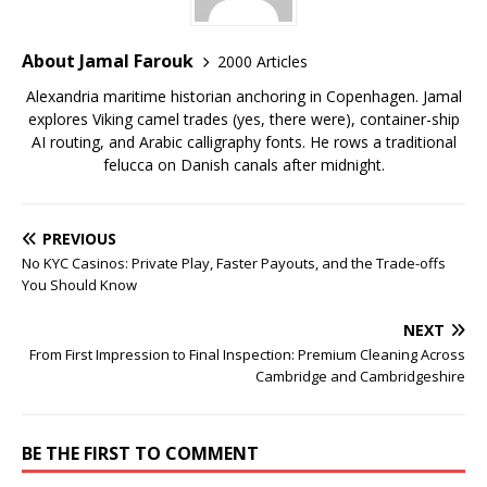
About Jamal Farouk
2000 Articles
Alexandria maritime historian anchoring in Copenhagen. Jamal
explores Viking camel trades (yes, there were), container-ship
AI routing, and Arabic calligraphy fonts. He rows a traditional
felucca on Danish canals after midnight.
PREVIOUS
No KYC Casinos: Private Play, Faster Payouts, and the Trade-offs
You Should Know
NEXT
From First Impression to Final Inspection: Premium Cleaning Across
Cambridge and Cambridgeshire
BE THE FIRST TO COMMENT