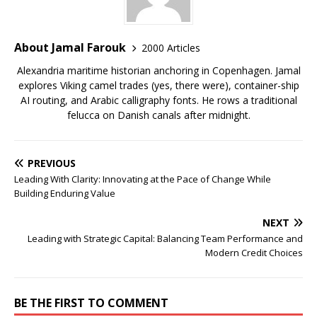
About Jamal Farouk
2000 Articles
Alexandria maritime historian anchoring in Copenhagen. Jamal
explores Viking camel trades (yes, there were), container-ship
AI routing, and Arabic calligraphy fonts. He rows a traditional
felucca on Danish canals after midnight.
PREVIOUS
Leading With Clarity: Innovating at the Pace of Change While
Building Enduring Value
NEXT
Leading with Strategic Capital: Balancing Team Performance and
Modern Credit Choices
BE THE FIRST TO COMMENT