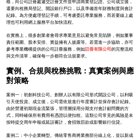
格，向公司註冊處遞交註冊文件並申請商業登記證。公司成立後，
還要向稅務局登記、開設銀行戶口，以及準備首年財務制度與會計
紀錄。為方便處理登記手續，可考慮委託專業服務，而若要線上處
理也可利用網上服務平台加快流程。
在實務上，很多創業者會尋求專業意見以避免常見陷阱，例如董事
責任範圍、股本安排、實益擁有人披露等。若需進一步協助，亦可
參考專業機構提供的公司註冊服務，例如
註冊有限公司
的完整流程
與文件清單，確保每一步都符合法規要求。
實例、合規與稅務挑戰：真實案例與應
對策略
案例一：初創科技公司。創辦人以有限公司形式開設公司，以利吸
引天使投資。成立後，公司需依規進行年度審計並保存會計紀錄。
由於營運初期現金流緊張，管理層採用分期支付會計顧問費的方
式，同時確保所有費用有憑證以便扣稅。這類公司常見的風險是未
按時提交周年申報或延誤審計，會招致罰款或影響銀行信貸。
案例二：中小企業轉型。傳統零售商將業務部分線上化，並以新成