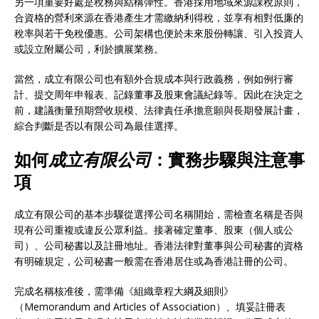
另一項重要好處是稅務與結構彈性。香港採用地域來源課稅原則，
合資格的營利來源在香港產生才需繳納利得稅，並享有相對低廉的
稅率與若干免稅優惠。公司架構也便於未來股份轉讓、引入投資人
或設立附屬公司，利於擴展業務。
當然，成立有限公司也有額外合規成本與行政義務，例如例行審
計、提交周年申報表、記錄董事及股東會議紀錄等。因此在決定之
前，建議衡量預期營收規模、法律責任承擔意願與長期發展計畫，
綜合判斷是否以有限公司為最佳選擇。
如何
成立有限公司
：實務步驟與注意事
項
成立有限公司的基本步驟從選擇公司名稱開始，需檢查名稱是否與
現有公司重複或違反公眾利益。接著確定董事、股東（個人或公
司）、公司秘書以及註冊地址。香港法律對董事與公司秘書的資格
有明確規定，公司秘書一般需在香港居住或為香港註冊的公司。
完成名稱核准後，需準備《組織章程大綱及細則》
（Memorandum and Articles of Association）、填妥註冊表