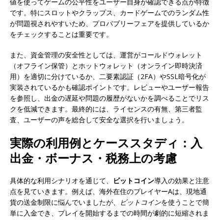
値を使ってゲームの公平性をユーザー自身が確認できる点が特徴
です。特にスロットやクラップス、カードゲームでのランダム性
が問題視されやすいため、プロバブリーフェアを提供しているか
をチェックすることは重要です。
また、資金管理の安全性としては、運営がコールドウォレット
（オフライン保管）とホットウォレット（オンライン即時決済
用）を適切に分けているか、二要素認証（2FA）やSSL暗号化が
実装されているかも確認ポイントです。レビューやユーザー報告
を参照し、出金の遅延や問題の履歴がないかを調べることでリス
クを低減できます。最終的には、ライセンスの有無、第三者監
査、ユーザーの声を総合して安全な選択を行いましょう。
実際の利用例とケーススタディ：入
出金・ボーナス・税務上の考慮
具体的な利用シナリオを通じて、
ビットコイン
導入の効果と注意
点を見ていきます。例えば、海外在住のプレイヤーAは、現地通
貨の送金制限に悩んでいましたが、
ビットコイン
を使うことで簡
単に入金でき、プレイを開始するまでの時間が劇的に短縮されま