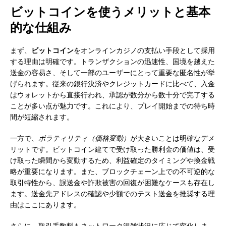
ビットコインを使うメリットと基本
的な仕組み
まず、
ビットコイン
をオンラインカジノの支払い手段として採用
する理由は明確です。トランザクションの迅速性、国境を越えた
送金の容易さ、そして一部のユーザーにとって重要な匿名性が挙
げられます。従来の銀行決済やクレジットカードに比べて、入金
はウォレットから直接行われ、承認が数分から数十分で完了する
ことが多い点が魅力です。これにより、プレイ開始までの待ち時
間が短縮されます。
一方で、
ボラティリティ（価格変動）
が大きいことは明確なデメ
リットです。ビットコイン建てで受け取った勝利金の価値は、受
け取った瞬間から変動するため、利益確定のタイミングや換金戦
略が重要になります。また、ブロックチェーン上での不可逆的な
取引特性から、誤送金や詐欺被害の回復が困難なケースも存在し
ます。送金先アドレスの確認や少額でのテスト送金を推奨する理
由はここにあります。
さらに、取引手数料もネットワーク混雑状況に応じて変化しま