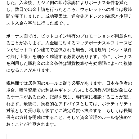
した。入金後、カジノ側の即時承認によりボーナス条件を満た
し、数日で出金申請を行ったところ、ウォレットへの着金は数時
間で完了しました。成功要因は、送金先アドレスの確認と少額テ
スト入金を事前に行った点です。
ボーナス面では、ビットコイン特有のプロモーションが用意され
ることがあります。入金額に対するマッチボーナスやフリースピ
ンがビットコイン建てで提供される場合、利用規約（ベット条件
や賭け上限）を細かく確認する必要があります。特に、ボーナス
を利用した勝利金の出金条件は通貨換算や有効期限によって複雑
になることがあります。
税務面では居住国のルールに従う必要があります。日本在住者の
場合、暗号資産での利益やギャンブルによる所得が課税対象にな
るケースがあるため、記録を残し、専門家に相談することが望ま
れます。最後に、実務的なアドバイスとしては、ボラティリティ
対策として受け取り後すぐに法定通貨へ換金する、もしくは長期
保有の方針を明確にすること、そして資金管理のルールを決めて
おくことが推奨されます。