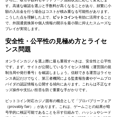
す。高速な確認を選ぶと手数料が高くなることがあり、頻繁に小
額の入出金を行う場合はコストが積み重なる可能性があります。
こうした点を理解した上で、
ビットコイン
を有効に活用すること
で、外国通貨換算や個人情報の開示を最小限に抑えたスムーズな
プレイが実現します。
安全性・公平性の見極め方とライセ
ンス問題
オンラインカジノを選ぶ際に最も重視すべきは、安全性と公平性
です。まず、サイトが公開しているライセンス情報（運営国の規
制当局や発行番号）を確認しましょう。信頼できる運営はライセ
ンス表記だけでなく、第三者機関による監査報告書やゲームプロ
バイダの認証情報も公開する傾向にあります。これらは不正なオ
ッズ操作や支払い拒否を防ぐ重要な手がかりです。
ビットコイン対応カジノ固有の概念として「プロバブリーフェア
（provably fair）」があります。これは、ゲームごとの結果が暗
号学的に検証可能であることを示す仕組みで、ハッシュやシード