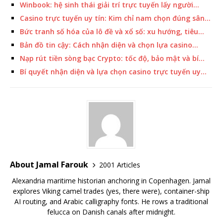
Winbook: hệ sinh thái giải trí trực tuyến lấy người…
Casino trực tuyến uy tín: Kim chỉ nam chọn đúng sân…
Bức tranh số hóa của lô đề và xổ số: xu hướng, tiêu…
Bản đồ tin cậy: Cách nhận diện và chọn lựa casino…
Nạp rút tiền sòng bạc Crypto: tốc độ, bảo mật và bí…
Bí quyết nhận diện và lựa chọn casino trực tuyến uy…
About Jamal Farouk
2001 Articles
Alexandria maritime historian anchoring in Copenhagen. Jamal
explores Viking camel trades (yes, there were), container-ship
AI routing, and Arabic calligraphy fonts. He rows a traditional
felucca on Danish canals after midnight.