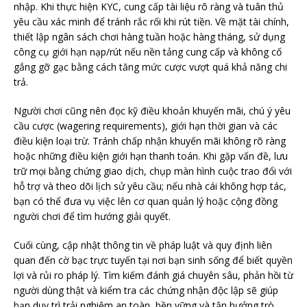
nhập. Khi thực hiện KYC, cung cấp tài liệu rõ ràng và tuân thủ
yêu cầu xác minh để tránh rắc rối khi rút tiền. Về mặt tài chính,
thiết lập ngân sách chơi hàng tuần hoặc hàng tháng, sử dụng
công cụ giới hạn nạp/rút nếu nền tảng cung cấp và không cố
gắng gỡ gạc bằng cách tăng mức cược vượt quá khả năng chi
trả.
Người chơi cũng nên đọc kỹ điều khoản khuyến mãi, chú ý yêu
cầu cược (wagering requirements), giới hạn thời gian và các
điều kiện loại trừ. Tránh chấp nhận khuyến mãi không rõ ràng
hoặc những điều kiện giới hạn thanh toán. Khi gặp vấn đề, lưu
trữ mọi bằng chứng giao dịch, chụp màn hình cuộc trao đổi với
hỗ trợ và theo dõi lịch sử yêu cầu; nếu nhà cái không hợp tác,
bạn có thể đưa vụ việc lên cơ quan quản lý hoặc cộng đồng
người chơi để tìm hướng giải quyết.
Cuối cùng, cập nhật thông tin về pháp luật và quy định liên
quan đến cờ bạc trực tuyến tại nơi bạn sinh sống để biết quyền
lợi và rủi ro pháp lý. Tìm kiếm đánh giá chuyên sâu, phản hồi từ
người dùng thật và kiểm tra các chứng nhận độc lập sẽ giúp
bạn duy trì trải nghiệm an toàn, bền vững và tận hưởng trò