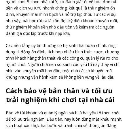
người chơi B chọn nhà cái Y, có đánh giá tốt về hóa đơn rút
tiền và dịch vụ KYC nhanh chóng; kết quả là trải nghiệm ổn
định, khuyến mãi minh bạch và hỗ trợ kịp thời. Từ các ví dụ
như vậy, bài học rút ra là cần đọc kỹ điều khoản khuyến mãi,
thử nghiệm khoản tiền nhỏ đầu tiên và kiểm tra các nguồn
đánh giá độc lập trước khi nạp lớn.
Các nền tảng uy tín thường có hệ sinh thái hoàn chỉnh: ứng
dụng di động ổn định, tích hợp nhiều hình thức cược, chương
trình khách hàng thân thiết và các công cụ quản lý rủi ro cho
người chơi. Người chơi nên so sánh các yếu tố này thay vì chỉ
nhìn vào khuyến mãi ban đầu; một nhà cái có khuyến mãi
khủng nhưng vận hành kém sẽ không bền vững về lâu dài.
Cách bảo vệ bản thân và tối ưu
trải nghiệm khi chơi tại nhà cái
Bảo vệ tài khoản và quản lý ngân sách là hai yếu tố then chốt
để tối ưu trải nghiệm. Đầu tiên, hãy luôn dùng mật khẩu mạnh,
kích hoạt xác thực hai bước và tránh chia sẻ thông tin đăng