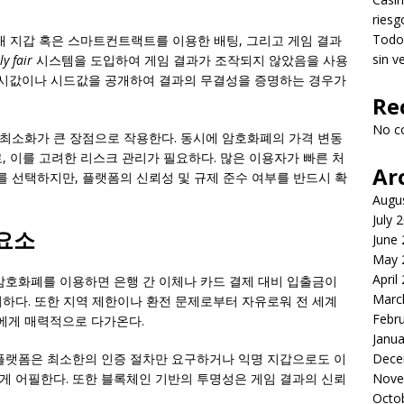
riesg
Todo 
내 지갑 혹은 스마트컨트랙트를 이용한 배팅, 그리고 게임 결과
sin v
y fair
시스템을 도입하여 게임 결과가 조작되지 않았음을 사용
 해시값이나 시드값을 공개하여 결과의 무결성을 증명하는 경우가
Re
No c
최소화가 큰 장점으로 작용한다. 동시에 암호화폐의 가격 변동
, 이를 고려한 리스크 관리가 필요하다. 많은 이용자가 빠른 처
Ar
를 선택하지만, 플랫폼의 신뢰성 및 규제 준수 여부를 반드시 확
Augu
July 
요소
June
May 
April
 암호화폐를 이용하면 은행 간 이체나 카드 결제 대비 입출금이
Marc
리하다. 또한 지역 제한이나 환전 문제로부터 자유로워 전 세계
Febr
에게 매력적으로 다가온다.
Janua
 플랫폼은 최소한의 인증 절차만 요구하거나 익명 지갑으로도 이
Dece
게 어필한다. 또한 블록체인 기반의 투명성은 게임 결과의 신뢰
Nove
Octo