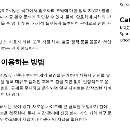
Sept
성
이다. 많은 국가에서 암호화폐 도박에 대한 법적 지위가 불명
 자금 환수 문제에 직면할 수 있다. 둘째, 암호화폐 자체의
가
Ca
들 수 있다. 셋째, 사기성 플랫폼과 불투명한 운영으로 인한 자
Blog
Sport
Unca
, 사용자 리뷰, 고객 지원 체계, 출금 정책 등을 꼼꼼히 확인
지하는 것이 중요하다.
 이용하는 방법
금 처리 기록
과 투명한 게임 로깅을 공개하여 사용자 신뢰를 쌓
빙
을 통해 대규모 캠페인 후에도 출금 지연 없이 안정적으로 운
 반면, 규제를 무시하고 운영되던 일부 사이트는 갑작스런 서비
한 바 있다.
해보는 것이 있다. 새로운 사이트에 큰 금액을 투입하기 전에
을 검증한다. 둘째, 지갑 관리에 신경 쓴다. 개인 키와 복구 문
우 하드웨어 지갑이나 다중서명 지갑을 활용한다.