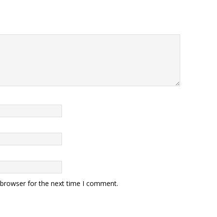
 browser for the next time I comment.