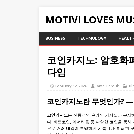
MOTIVI LOVES MU
BUSINESS
TECHNOLOGY
HEALT
코인카지노: 암호화폐
다임
February 12, 2026
Jamal Farouk
Bl
코인카지노란 무엇인가? —
코인카지노
는 전통적인 온라인 카지노와 유사
다. 비트코인, 이더리움 등 다양한 코인을 통해
으로 거래 내역이 투명하게 기록된다. 이러한 