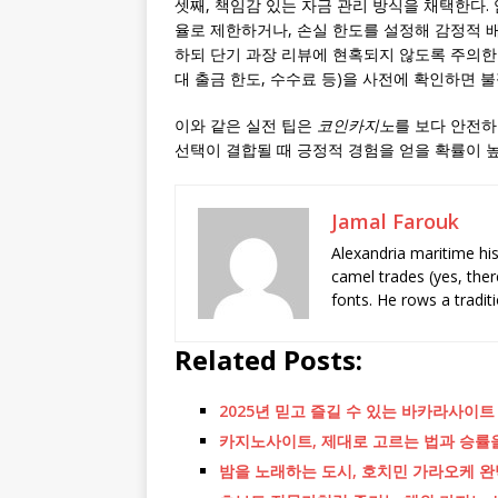
셋째, 책임감 있는 자금 관리 방식을 채택한다.
율로 제한하거나, 손실 한도를 설정해 감정적 
하되 단기 과장 리뷰에 현혹되지 않도록 주의한다
대 출금 한도, 수수료 등)을 사전에 확인하면 
이와 같은 실전 팁은
코인카지노
를 보다 안전하
선택이 결합될 때 긍정적 경험을 얻을 확률이 
Jamal Farouk
Alexandria maritime hi
camel trades (yes, ther
fonts. He rows a tradit
Related Posts:
2025년 믿고 즐길 수 있는 바카라사이트
카지노사이트, 제대로 고르는 법과 승률
밤을 노래하는 도시, 호치민 가라오케 완