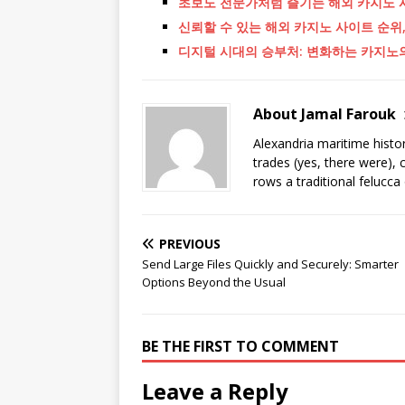
초보도 전문가처럼 즐기는 해외 카지노 
신뢰할 수 있는 해외 카지노 사이트 순위
디지털 시대의 승부처: 변화하는 카지노
About Jamal Farouk
Alexandria maritime histo
trades (yes, there were), 
rows a traditional felucca
PREVIOUS
Send Large Files Quickly and Securely: Smarter
Options Beyond the Usual
BE THE FIRST TO COMMENT
Leave a Reply