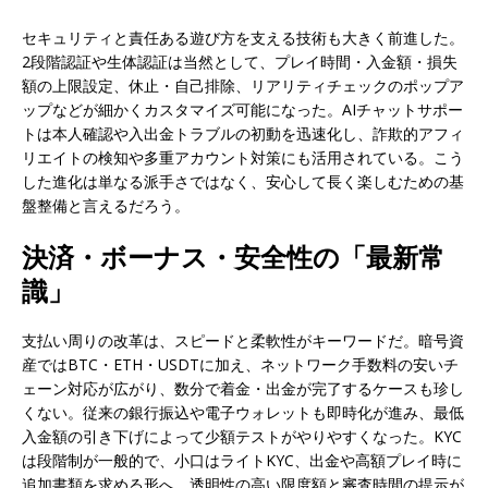
セキュリティと責任ある遊び方を支える技術も大きく前進した。
2段階認証や生体認証は当然として、プレイ時間・入金額・損失
額の上限設定、休止・自己排除、リアリティチェックのポップア
ップなどが細かくカスタマイズ可能になった。AIチャットサポー
トは本人確認や入出金トラブルの初動を迅速化し、詐欺的アフィ
リエイトの検知や多重アカウント対策にも活用されている。こう
した進化は単なる派手さではなく、安心して長く楽しむための基
盤整備と言えるだろう。
決済・ボーナス・安全性の「最新常
識」
支払い周りの改革は、スピードと柔軟性がキーワードだ。暗号資
産ではBTC・ETH・USDTに加え、ネットワーク手数料の安いチ
ェーン対応が広がり、数分で着金・出金が完了するケースも珍し
くない。従来の銀行振込や電子ウォレットも即時化が進み、最低
入金額の引き下げによって少額テストがやりやすくなった。KYC
は段階制が一般的で、小口はライトKYC、出金や高額プレイ時に
追加書類を求める形へ。透明性の高い限度額と審査時間の提示が