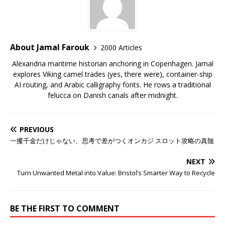
About Jamal Farouk
2000 Articles
Alexandria maritime historian anchoring in Copenhagen. Jamal
explores Viking camel trades (yes, there were), container-ship
AI routing, and Arabic calligraphy fonts. He rows a traditional
felucca on Danish canals after midnight.
PREVIOUS
一攫千金だけじゃない、思考で差がつくオンカジ スロット攻略の真髄
NEXT
Turn Unwanted Metal into Value: Bristol’s Smarter Way to Recycle
BE THE FIRST TO COMMENT