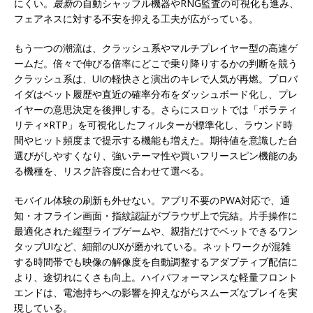
にくい。
最新
の自動シャッフル機器やRNG監査の可視化も進み、
フェアネスに対する不安を抑える工夫が広がっている。
もう一つの潮流は、クラッシュ系やマルチプレイヤー型の高速ゲ
ームだ。倍々で伸びる倍率にどこで乗り降りするかの判断を競う
クラッシュ系は、UIの軽快さと演出のキレで人気が再燃。プロバ
イダはベット履歴や直近の確率分布をダッシュボード化し、プレ
イヤーの意思決定を後押しする。さらにスロットでは「ボラティ
リティ×RTP」を可視化したフィルターが標準化し、ラウンド時
間やヒット頻度まで提示する機能も増えた。期待値を意識した台
選びがしやすくなり、強いテーマ性や買いフリースピン機能のあ
る機種を、リスク許容度に合わせて選べる。
モバイル体験の刷新も外せない。アプリ不要のPWA対応で、通
知・オフライン画面・指紋認証がブラウザ上で完結。片手操作に
最適化された縦型ライブゲームや、親指だけでベットできるワン
タップUIなど、細部のUXが磨かれている。ネットワークが混雑
する時間帯でも映像の解像度を自動調整するアダプティブ配信に
より、途切れにくさも向上。ハイパフォーマンスな軽量フロント
エンドは、電池持ちへの影響を抑えながらスムーズなプレイを実
現している。