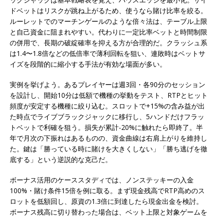
ドベットはリスクが跳ね上がるため、使うなら賭け比率を絞る。
ルーレットでのマーチンゲールのような倍々法は、テーブル上限
と自己資金に阻まれやすい。代わりに一定比率ベットと時間制限
の併用で、長期の破綻確率を抑える方が合理的だ。クラッシュ系
は1.4〜1.8倍などの低倍率で薄利回転を狙い、連敗時はベットサ
イズを段階的に縮小する手法が有効な場面が多い。
実例を挙げよう。あるプレイヤーは週3回・各90分のセッション
を設計し、開始10分は低額で機種の挙動をテスト、RTPとヒット
頻度が安定する機種に絞り込む。スロットで+15%の含み益が出
た時点でライブブラックジャックに移行し、5ハンドだけフラッ
トベットで利確を狙う。損失が累計-20%に触れたら即終了。半
年で月次の下振れはあるものの、資金曲線は右肩上がりを維持し
た。鍵は「勝っている時に賭けを大きくしない」「勝ち逃げを徹
底する」という逆説的な克己だ。
ボーナス活用のケーススタディでは、ノンステッキーの入金
100%・賭け条件15倍を例に取る。まず現金残高でRTP高めのス
ロットを低額回し、原資の1.3倍に到達したら現金出金を検討。
ボーナス残高に切り替わった場合は、ベット上限と対象ゲームを