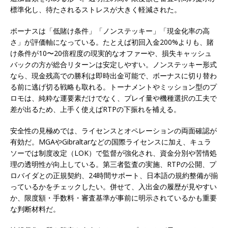
標準化し、待たされるストレスが大きく軽減された。
ボーナスは「低賭け条件」「ノンステッキー」「現金化率の高
さ」が評価軸になっている。たとえば初回入金200%よりも、賭
け条件が10〜20倍程度の現実的なオファーや、損失キャッシュ
バックの方が総合リターンは安定しやすい。ノンステッキー形式
なら、現金残高での勝利は即時出金可能で、ボーナスに切り替わ
る前に逃げ切る戦略も取れる。トーナメントやミッション型のプ
ロモは、純粋な運要素だけでなく、プレイ量や機種選択の工夫で
差が出るため、上手く使えばRTPの下振れを補える。
安全性の見極めでは、ライセンスとオペレーションの両面確認が
有効だ。MGAやGibraltarなどの国際ライセンスに加え、キュラ
ソーでは制度改定（LOK）で監督が強化され、資金分別や苦情処
理の透明性が向上している。第三者監査の実施、RTPの公開、プ
ロバイダとの正規契約、24時間サポート、日本語の規約整備が揃
っているかをチェックしたい。併せて、入出金の履歴が見やすい
か、限度額・手数料・審査基準が事前に明示されているかも重要
な判断材料だ。