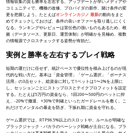
情報収集の質も勝率を左右する。アップデートが早いメディアや
コミュニティで、機種の改修、プロバイダの新作、賭け条件の変
更を把握しよう。たとえば
オンラインカジノ 最新
の動向をまと
めてチェックしておけば、条件の良いオファーを取り逃しにくく
なる。ランキングやレビューは宣伝色の強いものもあるため、根
拠（データソース、更新日、運営体制）が明確かを見極め、複数
の情報源でクロスチェックする姿勢が有効だ。
実例と勝率を左右するプレイ戦略
短期の運だけに任せず、統計ベースで優位性を積み上げるのが現
代的な戦い方だ。基本は「資金管理」「ゲーム選択」「ボーナス
活用」の3点セット。総資金に対して1ベットは1〜2%を上限に
し、セッションごとにストップロスとテイクプロフィットを設定
する。たとえば5万円の資金なら、1回200〜500円のベットに抑
え、-20%で撤退、+30%で利確といったガードレールを敷く。こ
れだけでメンタルの暴走を防ぎ、下振れ期に資金を守れる。
ゲーム選択では、RTP96.5%以上のスロットや、ルールが明確な
ブラックジャック・バカラのベーシック戦略が土台になる。ブラ
ックジャックは基本戦略表を覚え、ハウスエッジを最小化。サイ