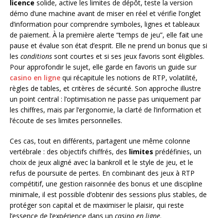
licence
solide, active les limites de dépôt, teste la version
démo d’une machine avant de miser en réel et vérifie l’onglet
d’information pour comprendre symboles, lignes et tableaux
de paiement. À la première alerte “temps de jeu”, elle fait une
pause et évalue son état d’esprit. Elle ne prend un bonus que si
les
conditions
sont courtes et si ses jeux favoris sont éligibles.
Pour approfondir le sujet, elle garde en favoris un guide sur
casino en ligne
qui récapitule les notions de RTP, volatilité,
règles de tables, et critères de sécurité. Son approche illustre
un point central : l’optimisation ne passe pas uniquement par
les chiffres, mais par l’ergonomie, la clarté de l’information et
l’écoute de ses limites personnelles.
Ces cas, tout en différents, partagent une même colonne
vertébrale : des objectifs chiffrés, des
limites
prédéfinies, un
choix de jeux aligné avec la bankroll et le style de jeu, et le
refus de poursuite de pertes. En combinant des jeux à RTP
compétitif, une gestion raisonnée des bonus et une discipline
minimale, il est possible d’obtenir des sessions plus stables, de
protéger son capital et de maximiser le plaisir, qui reste
l’essence de l’expérience dans un
casino en ligne
.