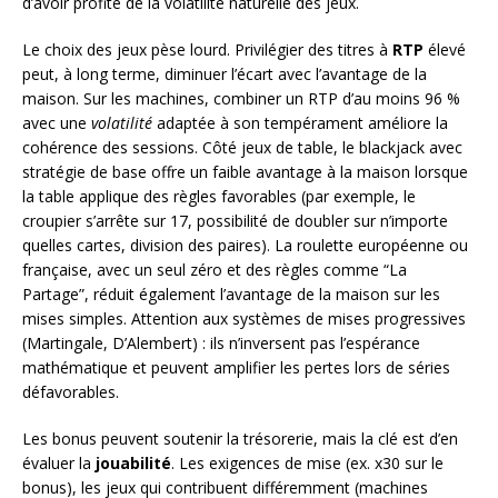
d’avoir profité de la volatilité naturelle des jeux.
Le choix des jeux pèse lourd. Privilégier des titres à
RTP
élevé
peut, à long terme, diminuer l’écart avec l’avantage de la
maison. Sur les machines, combiner un RTP d’au moins 96 %
avec une
volatilité
adaptée à son tempérament améliore la
cohérence des sessions. Côté jeux de table, le blackjack avec
stratégie de base offre un faible avantage à la maison lorsque
la table applique des règles favorables (par exemple, le
croupier s’arrête sur 17, possibilité de doubler sur n’importe
quelles cartes, division des paires). La roulette européenne ou
française, avec un seul zéro et des règles comme “La
Partage”, réduit également l’avantage de la maison sur les
mises simples. Attention aux systèmes de mises progressives
(Martingale, D’Alembert) : ils n’inversent pas l’espérance
mathématique et peuvent amplifier les pertes lors de séries
défavorables.
Les bonus peuvent soutenir la trésorerie, mais la clé est d’en
évaluer la
jouabilité
. Les exigences de mise (ex. x30 sur le
bonus), les jeux qui contribuent différemment (machines