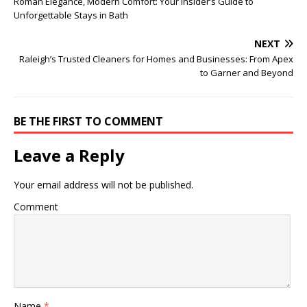
Roman Elegance, Modern Comfort: Your Insider’s Guide to
Unforgettable Stays in Bath
NEXT
Raleigh’s Trusted Cleaners for Homes and Businesses: From Apex
to Garner and Beyond
BE THE FIRST TO COMMENT
Leave a Reply
Your email address will not be published.
Comment
Name
*