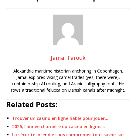
Jamal Farouk
Alexandria maritime historian anchoring in Copenhagen.
Jamal explores Viking camel trades (yes, there were),
container-ship AI routing, and Arabic calligraphy fonts. He
rows a traditional felucca on Danish canals after midnight.
Related Posts:
Trouver un casino en ligne fiable pour jouer…
2026, l’année charnière du casino en ligne:…
La sécurité incendie sans compromis: tout savoir sur…