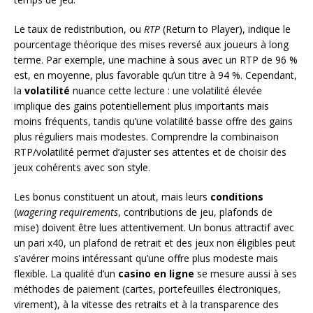
Le taux de redistribution, ou
RTP
(Return to Player), indique le
pourcentage théorique des mises reversé aux joueurs à long
terme. Par exemple, une machine à sous avec un RTP de 96 %
est, en moyenne, plus favorable qu’un titre à 94 %. Cependant,
la
volatilité
nuance cette lecture : une volatilité élevée
implique des gains potentiellement plus importants mais
moins fréquents, tandis qu’une volatilité basse offre des gains
plus réguliers mais modestes. Comprendre la combinaison
RTP/volatilité permet d’ajuster ses attentes et de choisir des
jeux cohérents avec son style.
Les bonus constituent un atout, mais leurs
conditions
(
wagering requirements
, contributions de jeu, plafonds de
mise) doivent être lues attentivement. Un bonus attractif avec
un pari x40, un plafond de retrait et des jeux non éligibles peut
s’avérer moins intéressant qu’une offre plus modeste mais
flexible. La qualité d’un
casino en ligne
se mesure aussi à ses
méthodes de paiement (cartes, portefeuilles électroniques,
virement), à la vitesse des retraits et à la transparence des