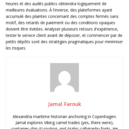
heures et des audits publics obtiendra logiquement de
meilleures évaluations. À l'inverse, des plateformes ayant
accumulé des plaintes concernant des comptes fermés sans
motif, des retards de paiement ou des conditions opaques
doivent être évitées. Analyser plusieurs retours d'expérience,
tester le service client avant de déposer, et commencer par de
petits dépôts sont des stratégies pragmatiques pour minimiser
les risques.
Jamal Farouk
Alexandria maritime historian anchoring in Copenhagen.
Jamal explores Viking camel trades (yes, there were),
container-ship AI routing, and Arabic calligraphy fonts. He