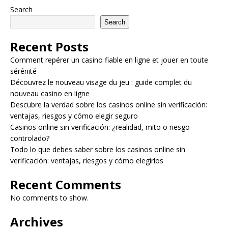
Search
Search
Recent Posts
Comment repérer un casino fiable en ligne et jouer en toute
sérénité
Découvrez le nouveau visage du jeu : guide complet du
nouveau casino en ligne
Descubre la verdad sobre los casinos online sin verificación:
ventajas, riesgos y cómo elegir seguro
Casinos online sin verificación: ¿realidad, mito o riesgo
controlado?
Todo lo que debes saber sobre los casinos online sin
verificación: ventajas, riesgos y cómo elegirlos
Recent Comments
No comments to show.
Archives