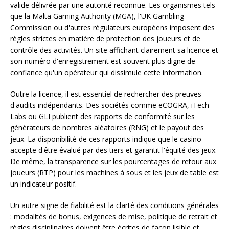
valide délivrée par une autorité reconnue. Les organismes tels
que la Malta Gaming Authority (MGA), l'UK Gambling
Commission ou d'autres régulateurs européens imposent des
règles strictes en matière de protection des joueurs et de
contrôle des activités. Un site affichant clairement sa licence et
son numéro d'enregistrement est souvent plus digne de
confiance qu'un opérateur qui dissimule cette information.
Outre la licence, il est essentiel de rechercher des preuves
d'audits indépendants. Des sociétés comme eCOGRA, iTech
Labs ou GLI publient des rapports de conformité sur les
générateurs de nombres aléatoires (RNG) et le payout des
jeux. La disponibilité de ces rapports indique que le casino
accepte d'être évalué par des tiers et garantit l'équité des jeux.
De même, la transparence sur les pourcentages de retour aux
joueurs (RTP) pour les machines à sous et les jeux de table est
un indicateur positif.
Un autre signe de fiabilité est la clarté des conditions générales
: modalités de bonus, exigences de mise, politique de retrait et
règles disciplinaires doivent être écrites de façon lisible et