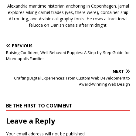
Alexandria maritime historian anchoring in Copenhagen. Jamal
explores Viking camel trades (yes, there were), container-ship
AI routing, and Arabic calligraphy fonts. He rows a traditional
felucca on Danish canals after midnight.
PREVIOUS
Raising Confident, Well-Behaved Puppies: A Step-by-Step Guide for
Minneapolis Families
NEXT
Crafting Digital Experiences: From Custom Web Development to
Award-Winning Web Design
BE THE FIRST TO COMMENT
Leave a Reply
Your email address will not be published.