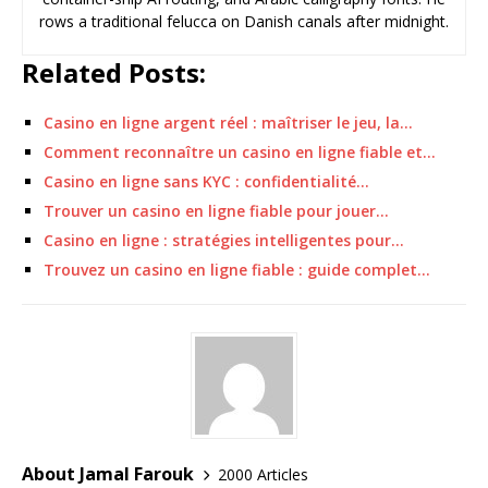
rows a traditional felucca on Danish canals after midnight.
Related Posts:
Casino en ligne argent réel : maîtriser le jeu, la…
Comment reconnaître un casino en ligne fiable et…
Casino en ligne sans KYC : confidentialité…
Trouver un casino en ligne fiable pour jouer…
Casino en ligne : stratégies intelligentes pour…
Trouvez un casino en ligne fiable : guide complet…
About Jamal Farouk
2000 Articles