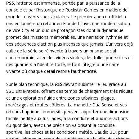
PS5
, l’attente est immense, portée par la puissance de la
console et par l’historique de Rockstar Games en matière de
mondes ouverts spectaculaires. Le premier aperçu officiel a
mis en lumière un retour en Floride fictive, une modernisation
de Vice City et un duo de protagonistes dont la dynamique
promet des missions mémorables, une narration rythmée et
des séquences d’action plus intenses que jamais. L’univers déjà
culte de la série se réinvente à travers un prisme social
contemporain, avec des vidéos virales, des folles poursuites et
des quartiers à l’identité forte, le tout intégré à une carte
vivante où chaque détail respire l’authenticité.
Sur le plan technique, la
PS5
devrait sublimer le jeu grâce au
SSD ultra-rapide, offrant des temps de chargement très réduits
et une exploration fluide entre zones urbaines, plages,
marécages et routes côtières. La manette DualSense et ses
retours haptiques immersifs peuvent apporter une dimension
tactile inédite aux fusillades, à la conduite et aux interactions
du quotidien, avec une précision valorisant la conduite
sportive, les chocs et les conditions météo. L’audio 3D, pour
sa part, plonge au cœur des ambiances de la ville, des sirènes