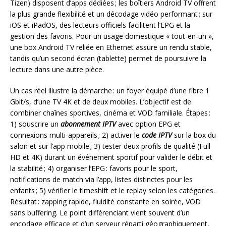
Tizen) disposent d’apps dédiées ; les boîtiers Android TV offrent
la plus grande flexibilité et un décodage vidéo performant ; sur
iOS et iPadOS, des lecteurs officiels facilitent l’EPG et la
gestion des favoris. Pour un usage domestique « tout-en-un »,
une box Android TV reliée en Ethernet assure un rendu stable,
tandis qu’un second écran (tablette) permet de poursuivre la
lecture dans une autre pièce.
Un cas réel illustre la démarche : un foyer équipé d’une fibre 1
Gbit/s, d’une TV 4K et de deux mobiles. L’objectif est de
combiner chaînes sportives, cinéma et VOD familiale. Étapes :
1) souscrire un
abonnement IPTV
avec option EPG et
connexions multi-appareils ; 2) activer le
code IPTV
sur la box du
salon et sur l’app mobile ; 3) tester deux profils de qualité (Full
HD et 4K) durant un événement sportif pour valider le débit et
la stabilité ; 4) organiser l’EPG : favoris pour le sport,
notifications de match via l’app, listes distinctes pour les
enfants ; 5) vérifier le timeshift et le replay selon les catégories.
Résultat : zapping rapide, fluidité constante en soirée, VOD
sans buffering. Le point différenciant vient souvent d’un
encodage efficace et d’un serveur réparti géographiquement,