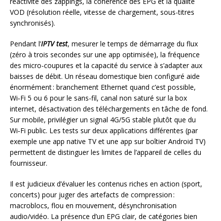
réactivité des zappings, la cohérence des EPG et la qualité
VOD (résolution réelle, vitesse de chargement, sous-titres
synchronisés).
Pendant l’
IPTV test
, mesurer le temps de démarrage du flux
(zéro à trois secondes sur une app optimisée), la fréquence
des micro-coupures et la capacité du service à s’adapter aux
baisses de débit. Un réseau domestique bien configuré aide
énormément : branchement Ethernet quand c’est possible,
Wi‑Fi 5 ou 6 pour le sans-fil, canal non saturé sur la box
internet, désactivation des téléchargements en tâche de fond.
Sur mobile, privilégier un signal 4G/5G stable plutôt que du
Wi‑Fi public. Les tests sur deux applications différentes (par
exemple une app native TV et une app sur boîtier Android TV)
permettent de distinguer les limites de l’appareil de celles du
fournisseur.
Il est judicieux d’évaluer les contenus riches en action (sport,
concerts) pour juger des artefacts de compression :
macroblocs, flou en mouvement, désynchronisation
audio/vidéo. La présence d’un EPG clair, de catégories bien