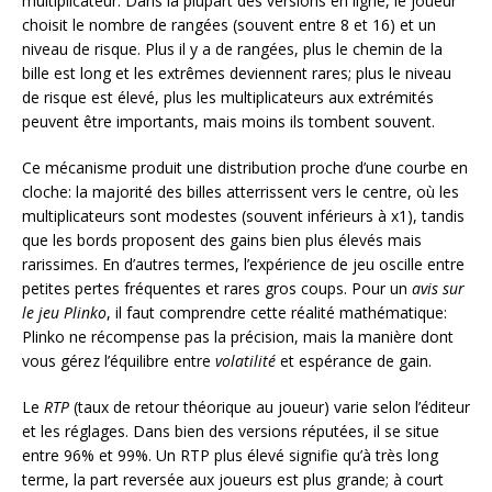
multiplicateur. Dans la plupart des versions en ligne, le joueur
choisit le nombre de rangées (souvent entre 8 et 16) et un
niveau de risque. Plus il y a de rangées, plus le chemin de la
bille est long et les extrêmes deviennent rares; plus le niveau
de risque est élevé, plus les multiplicateurs aux extrémités
peuvent être importants, mais moins ils tombent souvent.
Ce mécanisme produit une distribution proche d’une courbe en
cloche: la majorité des billes atterrissent vers le centre, où les
multiplicateurs sont modestes (souvent inférieurs à x1), tandis
que les bords proposent des gains bien plus élevés mais
rarissimes. En d’autres termes, l’expérience de jeu oscille entre
petites pertes fréquentes et rares gros coups. Pour un
avis sur
le jeu Plinko
, il faut comprendre cette réalité mathématique:
Plinko ne récompense pas la précision, mais la manière dont
vous gérez l’équilibre entre
volatilité
et espérance de gain.
Le
RTP
(taux de retour théorique au joueur) varie selon l’éditeur
et les réglages. Dans bien des versions réputées, il se situe
entre 96% et 99%. Un RTP plus élevé signifie qu’à très long
terme, la part reversée aux joueurs est plus grande; à court