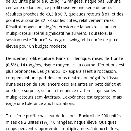
de 0,5 unité par bille (0,25%), 12 rangées, risque bas. Sur une
centaine de lancers, ce profil observe une série de petits
résultats proches de x0,3 à x0,7, quelques retours à x1, et des
pointes autour de x2–x3 sur les côtés, relativement rares.
Résultat moyen: une légère érosion de la bankroll si aucun
multiplicateur latéral significatif ne survient. Toutefois, la
session reste “douce”, sans gros swing, et la durée de jeu est
élevée pour un budget modeste.
Deuxième profil: équilibré. Bankroll identique, mises de 1 unité
(0,5%), 14 rangées, risque moyen. Ici, la courbe d’émotions est
plus prononcée. Les gains x3–x7 apparaissent à l’occasion,
compen­sant une part des coups neutres ou négatifs. L’issue
d’une session de 100 lancers oscillera entre un petit déficit et
une belle surprise, selon la fréquence d’atterrissage sur les
multiplicateurs semi-latéraux. L’expérience est captante, mais
exige une tolérance aux fluctuations.
Troisième profil: chasseur de frissons. Bankroll de 200 unités,
mises de 2 unités (1%), 16 rangées, risque élevé. Quelques
coups peuvent rapporter des multiplicateurs à deux chiffres,