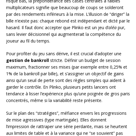
risque bas, la prépondérance des cases centrales à faibles
multiplicateurs signifie que beaucoup de coups se solderont
par des rendements inférieurs à la mise. L’illusion de “diriger” la
bille n’existe pas: chaque rebond est indépendant et dicté par le
hasard. Il faut donc accepter que Plinko est un jeu d’
aléa
pur,
sans levier décisionnel qui augmenterait la compétence du
joueur au fil du temps.
Pour profiter du jeu sans dérive, il est crucial d’adopter une
gestion de bankroll
stricte. Définir un budget de session
maximum, fractionner ses mises (par exemple entre 0,25% et
1% de la bankroll par bille), et s’assigner un objectif de gains
ainsi qu’un seuil de perte sont des règles simples qui aident à
garder le contrôle. En Plinko, plusieurs petits lancers ont
tendance à lisser l’expérience plus qu’une poignée de gros paris
concentrés, même si la variabilité reste présente.
Sur le plan des “stratégies”, méfiance envers les progressions
de mise agressives (type martingale). Elles donnent
l’impression de rattraper une série perdante, mais se heurtent
aux limites de table et à la variance qui ne “se souvient” pas