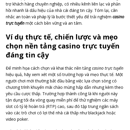
trợ khách hàng chuyên nghiệp, có nhiều kênh liên lạc và phản
hồi nhanh là dấu hiệu của nhà cái đáng tin cậy. Tóm lại, cân
nhắc an toàn và pháp lý là bước thiết yếu để trải nghiệm
casino
trực tuyến
một cách bền vững và an tâm.
Ví dụ thực tế, chiến lược và mẹo
chọn nền tảng
casino trực tuyến
đáng tin cậy
Để minh họa cách chọn và khai thác nền tảng
casino trực tuyến
hiệu quả, hãy xem xét một số trường hợp và mẹo thực tế. Một
người chơi mới thường bắt đầu bằng việc lựa chọn sòng có
chương trình khuyến mãi chào mừng hấp dẫn nhưng kèm theo
yêu cầu cược thấp. Trường hợp thành công là khi người này
tận dụng tối đa vòng quay miễn phí để thử nghiệm các máy
slot có tỷ lệ hoàn trả (RTP) cao, sau đó tập trung ngân sách
vào các trò chơi có lợi thế nhà cái thấp như blackjack hoặc
video poker.