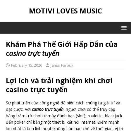
MOTIVI LOVES MUSIC
Khám Phá Thế Giới Hấp Dẫn của
casino trực tuyến
February 15, 2026
Jamal Farouk
Lợi ích và trải nghiệm khi chơi
casino trực tuyến
Sự phát triển của công nghệ đã biến cách chúng ta giải trí và
đặt cược. Với
casino trực tuyến
, người chơi có thể truy cập
hàng trăm trò chơi từ máy đánh bạc (slot), roulette, blackjack
đến poker chỉ bằng một thiết bị kết nối Internet. Điểm mạnh
lớn nhất là tính linh hoạt: không còn hạn chế về thời gian, vị trí