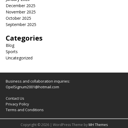
December 2025
November 2025
October 2025
September 2025
Categories
Blog
Sports
Uncategorized
Business and collaboration inquiries:
OpelSignum2001@hotmail.com
Contact Us
Privacy Policy
Terms and Conditions
Copyright © 2026 | WordPress Theme by
MH Themes