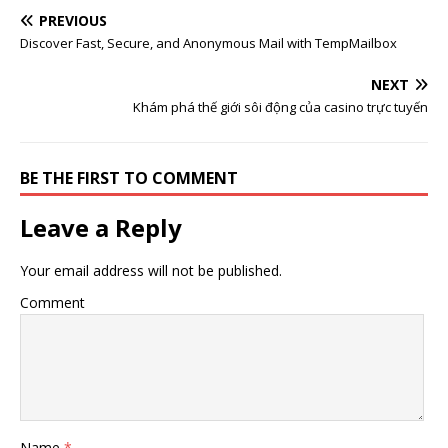
PREVIOUS
Discover Fast, Secure, and Anonymous Mail with TempMailbox
NEXT
Khám phá thế giới sôi động của casino trực tuyến
BE THE FIRST TO COMMENT
Leave a Reply
Your email address will not be published.
Comment
Name
*