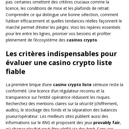
pas: certaines omettent des critères cruciaux comme la
licence, les conditions de mise et les plafonds de retrait.
Comprendre ce qui distingue une bonne sélection, comment
l’utiliser efficacement et quelles tendances réelles façonnent le
marché permet d’éviter les pièges. Voici les repères essentiels
pour lire entre les lignes, prioriser vos besoins et profiter
pleinement de l’écosystème des
casinos crypto
.
Les critères indispensables pour
évaluer une casino crypto liste
fiable
La première brique d’une
casino crypto liste
sérieuse reste la
conformité. Une licence d’un régulateur reconnu et la
transparence sur l’entité opératrice réduisent les risques.
Recherchez des mentions claires sur la
sécurité
(chiffrement,
audits), le stockage des fonds et la séparation des balances
joueur/opérateur. Les meilleurs sites publient aussi des
informations sur le
RNG
et proposent des jeux
provably fair
,
où chaque résultat peut être vérifié via des
hash
. Sans ces