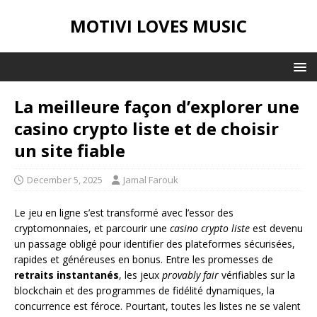
MOTIVI LOVES MUSIC
La meilleure façon d’explorer une
casino crypto liste et de choisir
un site fiable
December 5, 2025
Jamal Farouk
Le jeu en ligne s’est transformé avec l’essor des
cryptomonnaies, et parcourir une
casino crypto liste
est devenu
un passage obligé pour identifier des plateformes sécurisées,
rapides et généreuses en bonus. Entre les promesses de
retraits instantanés
, les jeux
provably fair
vérifiables sur la
blockchain et des programmes de fidélité dynamiques, la
concurrence est féroce. Pourtant, toutes les listes ne se valent