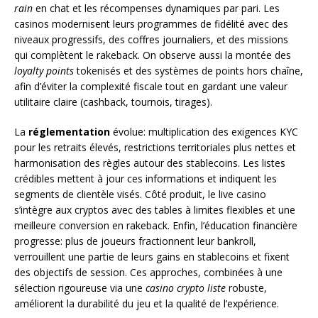
rain
en chat et les récompenses dynamiques par pari. Les
casinos modernisent leurs programmes de fidélité avec des
niveaux progressifs, des coffres journaliers, et des missions
qui complètent le rakeback. On observe aussi la montée des
loyalty points
tokenisés et des systèmes de points hors chaîne,
afin d’éviter la complexité fiscale tout en gardant une valeur
utilitaire claire (cashback, tournois, tirages).
La
réglementation
évolue: multiplication des exigences KYC
pour les retraits élevés, restrictions territoriales plus nettes et
harmonisation des règles autour des stablecoins. Les listes
crédibles mettent à jour ces informations et indiquent les
segments de clientèle visés. Côté produit, le live casino
s’intègre aux cryptos avec des tables à limites flexibles et une
meilleure conversion en rakeback. Enfin, l’éducation financière
progresse: plus de joueurs fractionnent leur bankroll,
verrouillent une partie de leurs gains en stablecoins et fixent
des objectifs de session. Ces approches, combinées à une
sélection rigoureuse via une
casino crypto liste
robuste,
améliorent la durabilité du jeu et la qualité de l’expérience.