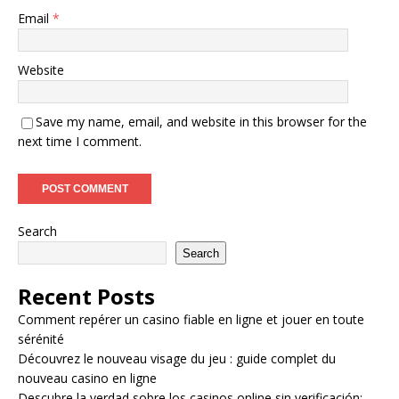
Email
*
Website
Save my name, email, and website in this browser for the
next time I comment.
Search
Search
Recent Posts
Comment repérer un casino fiable en ligne et jouer en toute
sérénité
Découvrez le nouveau visage du jeu : guide complet du
nouveau casino en ligne
Descubre la verdad sobre los casinos online sin verificación: