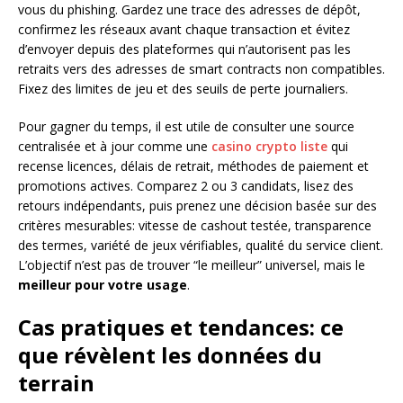
vous du phishing. Gardez une trace des adresses de dépôt,
confirmez les réseaux avant chaque transaction et évitez
d’envoyer depuis des plateformes qui n’autorisent pas les
retraits vers des adresses de smart contracts non compatibles.
Fixez des limites de jeu et des seuils de perte journaliers.
Pour gagner du temps, il est utile de consulter une source
centralisée et à jour comme une
casino crypto liste
qui
recense licences, délais de retrait, méthodes de paiement et
promotions actives. Comparez 2 ou 3 candidats, lisez des
retours indépendants, puis prenez une décision basée sur des
critères mesurables: vitesse de cashout testée, transparence
des termes, variété de jeux vérifiables, qualité du service client.
L’objectif n’est pas de trouver “le meilleur” universel, mais le
meilleur pour votre usage
.
Cas pratiques et tendances: ce
que révèlent les données du
terrain