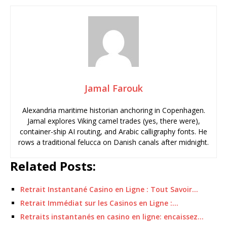
Jamal Farouk
Alexandria maritime historian anchoring in Copenhagen.
Jamal explores Viking camel trades (yes, there were),
container-ship AI routing, and Arabic calligraphy fonts. He
rows a traditional felucca on Danish canals after midnight.
Related Posts:
Retrait Instantané Casino en Ligne : Tout Savoir…
Retrait Immédiat sur les Casinos en Ligne :…
Retraits instantanés en casino en ligne: encaissez…