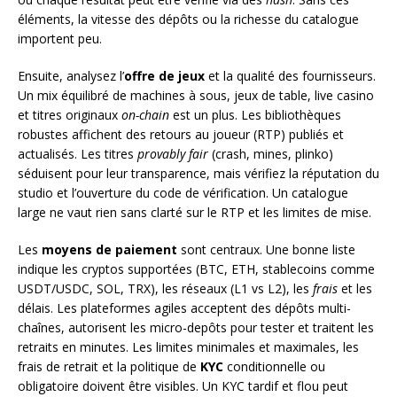
éléments, la vitesse des dépôts ou la richesse du catalogue
importent peu.
Ensuite, analysez l’
offre de jeux
et la qualité des fournisseurs.
Un mix équilibré de machines à sous, jeux de table, live casino
et titres originaux
on-chain
est un plus. Les bibliothèques
robustes affichent des retours au joueur (RTP) publiés et
actualisés. Les titres
provably fair
(crash, mines, plinko)
séduisent pour leur transparence, mais vérifiez la réputation du
studio et l’ouverture du code de vérification. Un catalogue
large ne vaut rien sans clarté sur le RTP et les limites de mise.
Les
moyens de paiement
sont centraux. Une bonne liste
indique les cryptos supportées (BTC, ETH, stablecoins comme
USDT/USDC, SOL, TRX), les réseaux (L1 vs L2), les
frais
et les
délais. Les plateformes agiles acceptent des dépôts multi-
chaînes, autorisent les micro-depôts pour tester et traitent les
retraits en minutes. Les limites minimales et maximales, les
frais de retrait et la politique de
KYC
conditionnelle ou
obligatoire doivent être visibles. Un KYC tardif et flou peut