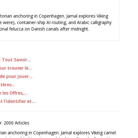
storian anchoring in Copenhagen. Jamal explores Viking
e were), container-ship AI routing, and Arabic calligraphy
ional felucca on Danish canals after midnight.
: Tout Savoir…
our trouver le…
uide pour jouer…
ritères…
 les Offres,…
 l’identifier et…
2000 Articles
rian anchoring in Copenhagen. Jamal explores Viking camel