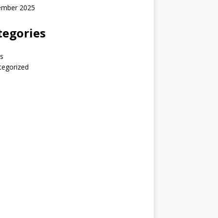
ember 2025
tegories
s
tegorized