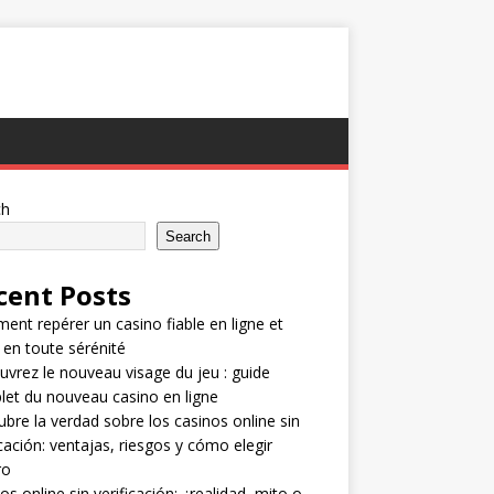
ch
Search
cent Posts
nt repérer un casino fiable en ligne et
 en toute sérénité
vrez le nouveau visage du jeu : guide
et du nouveau casino en ligne
bre la verdad sobre los casinos online sin
icación: ventajas, riesgos y cómo elegir
ro
os online sin verificación: ¿realidad, mito o