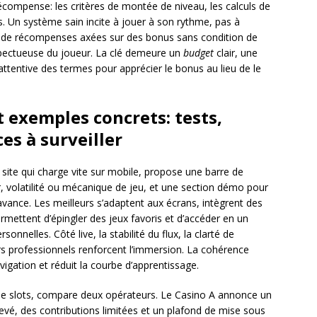
 récompense: les critères de montée de niveau, les calculs de
és. Un système sain incite à jouer à son rythme, pas à
 de récompenses axées sur des bonus sans condition de
espectueuse du joueur. La clé demeure un
budget
clair, une
 attentive des termes pour apprécier le bonus au lieu de le
t exemples concrets: tests,
es à surveiller
 site qui charge vite sur mobile, propose une barre de
ur, volatilité ou mécanique de jeu, et une section démo pour
avance. Les meilleurs s’adaptent aux écrans, intègrent des
rmettent d’épingler des jeux favoris et d’accéder en un
sonnelles. Côté live, la stabilité du flux, la clarté de
urs professionnels renforcent l’immersion. La cohérence
avigation et réduit la courbe d’apprentissage.
de slots, compare deux opérateurs. Le Casino A annonce un
é, des contributions limitées et un plafond de mise sous