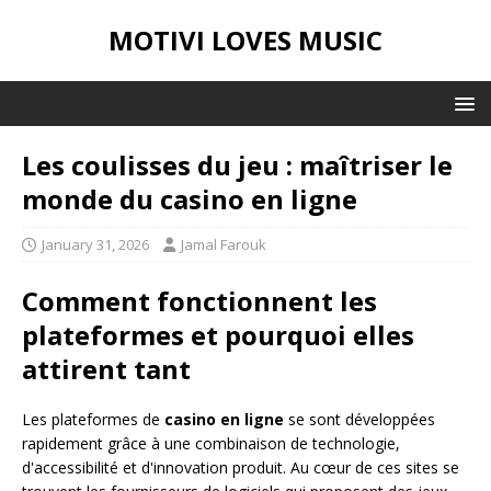
MOTIVI LOVES MUSIC
Les coulisses du jeu : maîtriser le
monde du casino en ligne
January 31, 2026
Jamal Farouk
Comment fonctionnent les
plateformes et pourquoi elles
attirent tant
Les plateformes de
casino en ligne
se sont développées
rapidement grâce à une combinaison de technologie,
d'accessibilité et d'innovation produit. Au cœur de ces sites se