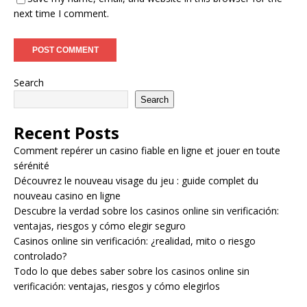
next time I comment.
Search
Search
Recent Posts
Comment repérer un casino fiable en ligne et jouer en toute
sérénité
Découvrez le nouveau visage du jeu : guide complet du
nouveau casino en ligne
Descubre la verdad sobre los casinos online sin verificación:
ventajas, riesgos y cómo elegir seguro
Casinos online sin verificación: ¿realidad, mito o riesgo
controlado?
Todo lo que debes saber sobre los casinos online sin
verificación: ventajas, riesgos y cómo elegirlos