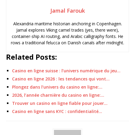
Jamal Farouk
Alexandria maritime historian anchoring in Copenhagen.
Jamal explores Viking camel trades (yes, there were),
container-ship AI routing, and Arabic calligraphy fonts. He
rows a traditional felucca on Danish canals after midnight.
Related Posts:
Casino en ligne suisse : l’univers numérique du jeu…
Casino en ligne 2026 : les tendances qui vont…
Plongez dans l’univers du casino en ligne:…
2026, l’année charnière du casino en ligne:…
Trouver un casino en ligne fiable pour jouer…
Casino en ligne sans KYC : confidentialité…