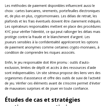
Les méthodes de paiement disponibles influencent aussi le
choix : cartes bancaires, virements, portefeuilles électroniques
et, de plus en plus, cryptomonnaies. Les délais de retrait, les
plafonds et les frais éventuels doivent être clairement indiqués.
Les opérateurs responsables mettent en place des procédures
KYC pour vérifier l'identité, ce qui peut rallonger les délais mais
protège contre la fraude et le blanchiment d'argent. Les
joueurs sensibles à la confidentialité apprécieront les options
de paiement anonymes comme certaines crypto-monnaies, à
condition de comprendre les risques associés.
Enfin, le jeu responsable doit être promu : outils d'auto-
exclusion, limites de dépôt et accès à des ressources d'aide
sont indispensables. Un site sérieux propose des liens vers des
organismes d'assistance et offre des outils de suivi de l'activité
de jeu. Vérifier ces éléments avant de s'inscrire permet d'éviter
de mauvaises surprises et de jouer en toute confiance.
Études de cas et stratégies