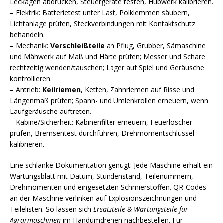
Leckagen abdrücken, Steuergeräte testen, Hubwerk kalibrieren.
– Elektrik: Batterietest unter Last, Polklemmen säubern,
Lichtanlage prüfen, Steckverbindungen mit Kontaktschutz
behandeln.
– Mechanik:
Verschleißteile
an Pflug, Grubber, Sämaschine
und Mähwerk auf Maß und Härte prüfen; Messer und Schare
rechtzeitig wenden/tauschen; Lager auf Spiel und Geräusche
kontrollieren.
– Antrieb:
Keilriemen
, Ketten, Zahnriemen auf Risse und
Längenmaß prüfen; Spann- und Umlenkrollen erneuern, wenn
Laufgeräusche auftreten.
– Kabine/Sicherheit: Kabinenfilter erneuern, Feuerlöscher
prüfen, Bremsentest durchführen, Drehmomentschlüssel
kalibrieren.
Eine schlanke Dokumentation genügt: Jede Maschine erhält ein
Wartungsblatt mit Datum, Stundenstand, Teilenummern,
Drehmomenten und eingesetzten Schmierstoffen. QR-Codes
an der Maschine verlinken auf Explosionszeichnungen und
Teilelisten. So lassen sich
Ersatzteile & Wartungsteile für
Agrarmaschinen
im Handumdrehen nachbestellen. Für