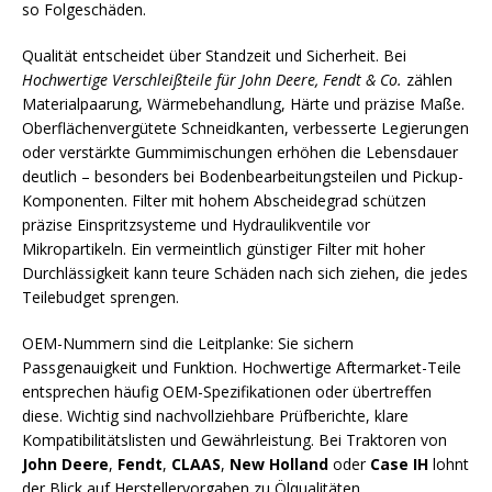
so Folgeschäden.
Qualität entscheidet über Standzeit und Sicherheit. Bei
Hochwertige Verschleißteile für John Deere, Fendt & Co.
zählen
Materialpaarung, Wärmebehandlung, Härte und präzise Maße.
Oberflächenvergütete Schneidkanten, verbesserte Legierungen
oder verstärkte Gummimischungen erhöhen die Lebensdauer
deutlich – besonders bei Bodenbearbeitungsteilen und Pickup-
Komponenten. Filter mit hohem Abscheidegrad schützen
präzise Einspritzsysteme und Hydraulikventile vor
Mikropartikeln. Ein vermeintlich günstiger Filter mit hoher
Durchlässigkeit kann teure Schäden nach sich ziehen, die jedes
Teilebudget sprengen.
OEM-Nummern sind die Leitplanke: Sie sichern
Passgenauigkeit und Funktion. Hochwertige Aftermarket-Teile
entsprechen häufig OEM-Spezifikationen oder übertreffen
diese. Wichtig sind nachvollziehbare Prüfberichte, klare
Kompatibilitätslisten und Gewährleistung. Bei Traktoren von
John Deere
,
Fendt
,
CLAAS
,
New Holland
oder
Case IH
lohnt
der Blick auf Herstellervorgaben zu Ölqualitäten,