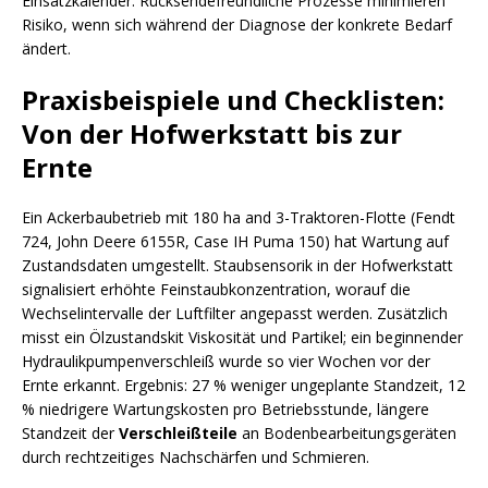
Einsatzkalender. Rücksendefreundliche Prozesse minimieren
Risiko, wenn sich während der Diagnose der konkrete Bedarf
ändert.
Praxisbeispiele und Checklisten:
Von der Hofwerkstatt bis zur
Ernte
Ein Ackerbaubetrieb mit 180 ha and 3-Traktoren-Flotte (Fendt
724, John Deere 6155R, Case IH Puma 150) hat Wartung auf
Zustandsdaten umgestellt. Staubsensorik in der Hofwerkstatt
signalisiert erhöhte Feinstaubkonzentration, worauf die
Wechselintervalle der Luftfilter angepasst werden. Zusätzlich
misst ein Ölzustandskit Viskosität und Partikel; ein beginnender
Hydraulikpumpenverschleiß wurde so vier Wochen vor der
Ernte erkannt. Ergebnis: 27 % weniger ungeplante Standzeit, 12
% niedrigere Wartungskosten pro Betriebsstunde, längere
Standzeit der
Verschleißteile
an Bodenbearbeitungsgeräten
durch rechtzeitiges Nachschärfen und Schmieren.