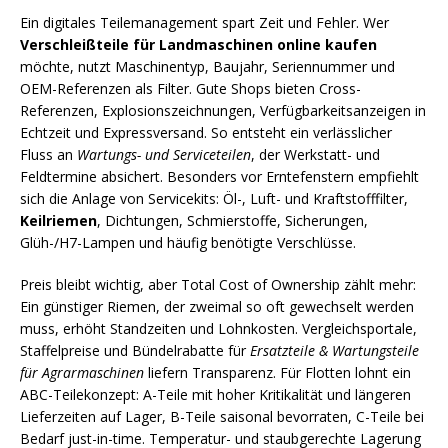
Ein digitales Teilemanagement spart Zeit und Fehler. Wer
Verschleißteile für Landmaschinen online kaufen
möchte, nutzt Maschinentyp, Baujahr, Seriennummer und
OEM-Referenzen als Filter. Gute Shops bieten Cross-
Referenzen, Explosionszeichnungen, Verfügbarkeitsanzeigen in
Echtzeit und Expressversand. So entsteht ein verlässlicher
Fluss an
Wartungs- und Serviceteilen
, der Werkstatt- und
Feldtermine absichert. Besonders vor Erntefenstern empfiehlt
sich die Anlage von Servicekits: Öl-, Luft- und Kraftstofffilter,
Keilriemen
, Dichtungen, Schmierstoffe, Sicherungen,
Glüh-/H7-Lampen und häufig benötigte Verschlüsse.
Preis bleibt wichtig, aber Total Cost of Ownership zählt mehr:
Ein günstiger Riemen, der zweimal so oft gewechselt werden
muss, erhöht Standzeiten und Lohnkosten. Vergleichsportale,
Staffelpreise und Bündelrabatte für
Ersatzteile & Wartungsteile
für Agrarmaschinen
liefern Transparenz. Für Flotten lohnt ein
ABC-Teilekonzept: A-Teile mit hoher Kritikalität und längeren
Lieferzeiten auf Lager, B-Teile saisonal bevorraten, C-Teile bei
Bedarf just-in-time. Temperatur- und staubgerechte Lagerung