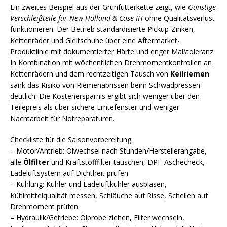
Ein zweites Beispiel aus der Grünfutterkette zeigt, wie
Günstige
Verschleißteile für New Holland & Case IH
ohne Qualitätsverlust
funktionieren. Der Betrieb standardisierte Pickup-Zinken,
Kettenräder und Gleitschuhe über eine Aftermarket-
Produktlinie mit dokumentierter Härte und enger Maßtoleranz.
In Kombination mit wöchentlichen Drehmomentkontrollen an
Kettenrädern und dem rechtzeitigen Tausch von
Keilriemen
sank das Risiko von Riemenabrissen beim Schwadpressen
deutlich. Die Kostenersparnis ergibt sich weniger über den
Teilepreis als über sichere Erntefenster und weniger
Nachtarbeit für Notreparaturen.
Checkliste für die Saisonvorbereitung:
– Motor/Antrieb: Ölwechsel nach Stunden/Herstellerangabe,
alle
Ölfilter
und Kraftstofffilter tauschen, DPF-Aschecheck,
Ladeluftsystem auf Dichtheit prüfen.
– Kühlung: Kühler und Ladeluftkühler ausblasen,
Kühlmittelqualität messen, Schläuche auf Risse, Schellen auf
Drehmoment prüfen.
– Hydraulik/Getriebe: Ölprobe ziehen, Filter wechseln,