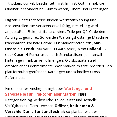
– trocken, dunkel, beschriftet, First-In-First-Out – erhält die
Qualität, besonders bei Gummiwaren, Filtern und Dichtungen.
Digitale Bestellprozesse binden Werkstattplanung und
Kostenstellen ein: Serviceintervall fällig, Bestellung wird
angestoßen, Beleg digital archiviert, Teile per QR-Code dem
Auftrag zugeordnet. So werden Wartungskosten je Maschine
transparent und kalkulierbar. Für Markenflotten mit
John
Deere
6R,
Fendt
700 Vario,
CLAAS
Arion,
New Holland
T7
oder
Case IH
Puma lassen sich Standardlisten je Intervall
hinterlegen – inklusive Füllmengen, Ölviskositäten und
empfohlener Drehmomente. Wer Marken mischt, profitiert von
plattformübergreifenden Katalogen und schnellen Cross-
References.
Ein effizienter Einstieg gelingt über
Wartungs- und
Serviceteile für Traktoren aller Marken
: klare
Kategorisierung, verlässliche Teilequalität und schnelle
Verfügbarkeit. Damit werden
Ölfilter, Keilriemen &
Verschleißteile für Landtechnik
so planbar wie der