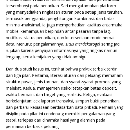
tersembunyi pada penarikan. Sari mengutamakan platform
yang menyediakan ringkasan aturan pada setiap jenis taruhan,
termasuk pengganda, penghitungan kombinasi, dan batas
minimal-maksimal. Ia juga memperhatikan kualitas antarmuka
mobile: kemampuan berpindah antar pasaran tanpa lag,
notifikasi status penarikan, dan ketersediaan mode hemat
data. Menurut pengalamannya,
situs merdekatogel
sering jadi
rujukan karena penyajian informasinya yang ringkas namun
lengkap, serta kebijakan yang tidak ambigu.
Dari dua studi kasus ini, terlihat bahwa praktik terbaik terdiri
dari tiga pilar. Pertama, literasi aturan dan peluang: memahami
struktur pasar, jenis taruhan, dan syarat-syarat promosi yang
melekat. Kedua, manajemen risiko: tetapkan batas deposit,
waktu bermain, dan target yang realistis. Ketiga, evaluasi
berkelanjutan: cek laporan transaksi, simpan bukti penarikan,
dan perbarui kebiasaan berdasarkan data pribadi. Pemain yang
disiplin pada pilar ini cenderung memiliki pengalaman yang
stabil, terlepas dari dinamika hasil yang alamiah pada
permainan berbasis peluang.