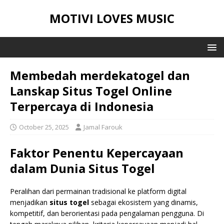
MOTIVI LOVES MUSIC
Membedah merdekatogel dan
Lanskap Situs Togel Online
Terpercaya di Indonesia
October 25, 2025
Jamal Farouk
Faktor Penentu Kepercayaan
dalam Dunia Situs Togel
Peralihan dari permainan tradisional ke platform digital
menjadikan
situs togel
sebagai ekosistem yang dinamis,
kompetitif, dan berorientasi pada pengalaman pengguna. Di