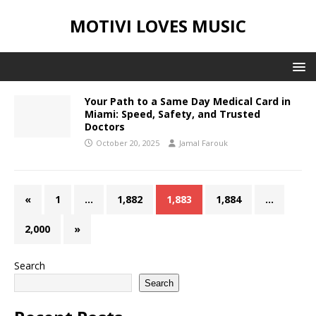
MOTIVI LOVES MUSIC
Your Path to a Same Day Medical Card in
Miami: Speed, Safety, and Trusted
Doctors
October 20, 2025
Jamal Farouk
«
1
…
1,882
1,883
1,884
…
2,000
»
Search
Search