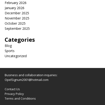
February 2026
January 2026
December 2025
November 2025
October 2025
September 2025
Categories
Blog
Sports
Uncategorized
Business and collaboration inquiries:
OpelSignum2001@hotmail.com
Contact Us
Privacy Policy
Terms and Conditions