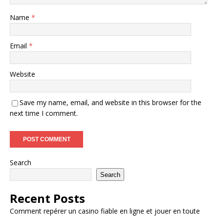
Name
*
Email
*
Website
Save my name, email, and website in this browser for the
next time I comment.
Search
Search
Recent Posts
Comment repérer un casino fiable en ligne et jouer en toute