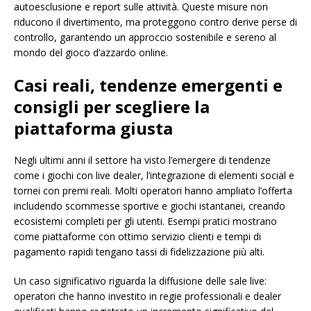
autoesclusione e report sulle attività. Queste misure non
riducono il divertimento, ma proteggono contro derive perse di
controllo, garantendo un approccio sostenibile e sereno al
mondo del gioco d’azzardo online.
Casi reali, tendenze emergenti e
consigli per scegliere la
piattaforma giusta
Negli ultimi anni il settore ha visto l’emergere di tendenze
come i giochi con live dealer, l’integrazione di elementi social e
tornei con premi reali. Molti operatori hanno ampliato l’offerta
includendo scommesse sportive e giochi istantanei, creando
ecosistemi completi per gli utenti. Esempi pratici mostrano
come piattaforme con ottimo servizio clienti e tempi di
pagamento rapidi tengano tassi di fidelizzazione più alti.
Un caso significativo riguarda la diffusione delle sale live:
operatori che hanno investito in regie professionali e dealer