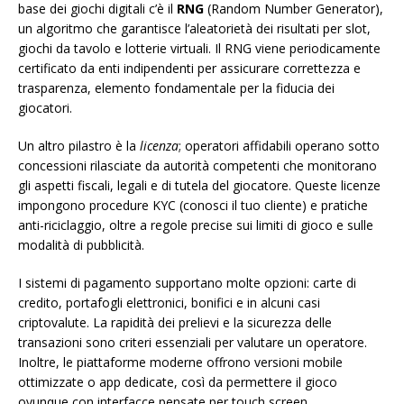
base dei giochi digitali c’è il
RNG
(Random Number Generator),
un algoritmo che garantisce l’aleatorietà dei risultati per slot,
giochi da tavolo e lotterie virtuali. Il RNG viene periodicamente
certificato da enti indipendenti per assicurare correttezza e
trasparenza, elemento fondamentale per la fiducia dei
giocatori.
Un altro pilastro è la
licenza
; operatori affidabili operano sotto
concessioni rilasciate da autorità competenti che monitorano
gli aspetti fiscali, legali e di tutela del giocatore. Queste licenze
impongono procedure KYC (conosci il tuo cliente) e pratiche
anti-riciclaggio, oltre a regole precise sui limiti di gioco e sulle
modalità di pubblicità.
I sistemi di pagamento supportano molte opzioni: carte di
credito, portafogli elettronici, bonifici e in alcuni casi
criptovalute. La rapidità dei prelievi e la sicurezza delle
transazioni sono criteri essenziali per valutare un operatore.
Inoltre, le piattaforme moderne offrono versioni mobile
ottimizzate o app dedicate, così da permettere il gioco
ovunque con interfacce pensate per touch screen.