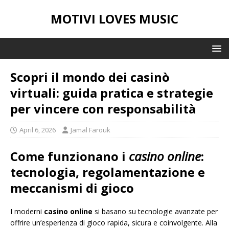
MOTIVI LOVES MUSIC
Scopri il mondo dei casinò
virtuali: guida pratica e strategie
per vincere con responsabilità
April 6, 2026
Jamal Farouk
Come funzionano i
casino online
:
tecnologia, regolamentazione e
meccanismi di gioco
I moderni
casino online
si basano su tecnologie avanzate per
offrire un’esperienza di gioco rapida, sicura e coinvolgente. Alla