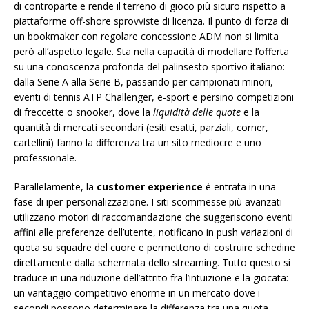
di controparte e rende il terreno di gioco più sicuro rispetto a
piattaforme off-shore sprovviste di licenza. Il punto di forza di
un bookmaker con regolare concessione ADM non si limita
però all’aspetto legale. Sta nella capacità di modellare l’offerta
su una conoscenza profonda del palinsesto sportivo italiano:
dalla Serie A alla Serie B, passando per campionati minori,
eventi di tennis ATP Challenger, e-sport e persino competizioni
di freccette o snooker, dove la
liquidità delle quote
e la
quantità di mercati secondari (esiti esatti, parziali, corner,
cartellini) fanno la differenza tra un sito mediocre e uno
professionale.
Parallelamente, la
customer experience
è entrata in una
fase di iper-personalizzazione. I siti scommesse più avanzati
utilizzano motori di raccomandazione che suggeriscono eventi
affini alle preferenze dell’utente, notificano in push variazioni di
quota su squadre del cuore e permettono di costruire schedine
direttamente dalla schermata dello streaming. Tutto questo si
traduce in una riduzione dell’attrito fra l’intuizione e la giocata:
un vantaggio competitivo enorme in un mercato dove i
secondi possono determinare la differenza tra una quota