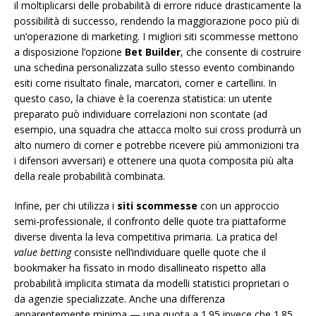
il moltiplicarsi delle probabilità di errore riduce drasticamente la
possibilità di successo, rendendo la maggiorazione poco più di
un’operazione di marketing. I migliori siti scommesse mettono
a disposizione l’opzione
Bet Builder
, che consente di costruire
una schedina personalizzata sullo stesso evento combinando
esiti come risultato finale, marcatori, corner e cartellini. In
questo caso, la chiave è la coerenza statistica: un utente
preparato può individuare correlazioni non scontate (ad
esempio, una squadra che attacca molto sui cross produrrà un
alto numero di corner e potrebbe ricevere più ammonizioni tra
i difensori avversari) e ottenere una quota composita più alta
della reale probabilità combinata.
Infine, per chi utilizza i
siti scommesse
con un approccio
semi-professionale, il confronto delle quote tra piattaforme
diverse diventa la leva competitiva primaria. La pratica del
value betting
consiste nell’individuare quelle quote che il
bookmaker ha fissato in modo disallineato rispetto alla
probabilità implicita stimata da modelli statistici proprietari o
da agenzie specializzate. Anche una differenza
apparentemente minima — una quota a 1.95 invece che 1.85