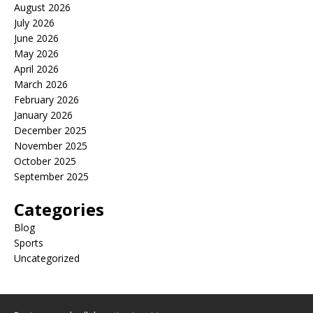
August 2026
July 2026
June 2026
May 2026
April 2026
March 2026
February 2026
January 2026
December 2025
November 2025
October 2025
September 2025
Categories
Blog
Sports
Uncategorized