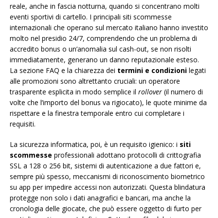
reale, anche in fascia notturna, quando si concentrano molti
eventi sportivi di cartello. I principali siti scommesse
internazionali che operano sul mercato italiano hanno investito
molto nel presidio 24/7, comprendendo che un problema di
accredito bonus o un’anomalia sul cash-out, se non risolti
immediatamente, generano un danno reputazionale esteso.
La sezione FAQ e la chiarezza dei
termini e condizioni
legati
alle promozioni sono altrettanto cruciali: un operatore
trasparente esplicita in modo semplice il
rollover
(il numero di
volte che l’importo del bonus va rigiocato), le quote minime da
rispettare e la finestra temporale entro cui completare i
requisiti.
La sicurezza informatica, poi, è un requisito igienico: i
siti
scommesse
professionali adottano protocolli di crittografia
SSL a 128 o 256 bit, sistemi di autenticazione a due fattori e,
sempre più spesso, meccanismi di riconoscimento biometrico
su app per impedire accessi non autorizzati. Questa blindatura
protegge non solo i dati anagrafici e bancari, ma anche la
cronologia delle giocate, che può essere oggetto di furto per