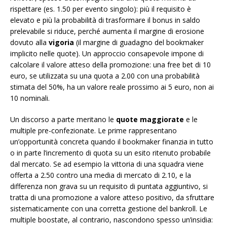
rispettare (es. 1.50 per evento singolo): più il requisito è
elevato e più la probabilità di trasformare il bonus in saldo
prelevabile si riduce, perché aumenta il margine di erosione
dovuto alla
vigoria
(il margine di guadagno del bookmaker
implicito nelle quote). Un approccio consapevole impone di
calcolare il valore atteso della promozione: una free bet di 10
euro, se utilizzata su una quota a 2.00 con una probabilità
stimata del 50%, ha un valore reale prossimo ai 5 euro, non ai
10 nominali.
Un discorso a parte meritano le
quote maggiorate
e le
multiple pre-confezionate. Le prime rappresentano
un’opportunità concreta quando il bookmaker finanzia in tutto
o in parte l’incremento di quota su un esito ritenuto probabile
dal mercato. Se ad esempio la vittoria di una squadra viene
offerta a 2.50 contro una media di mercato di 2.10, e la
differenza non grava su un requisito di puntata aggiuntivo, si
tratta di una promozione a valore atteso positivo, da sfruttare
sistematicamente con una corretta gestione del bankroll. Le
multiple boostate, al contrario, nascondono spesso un’insidia: