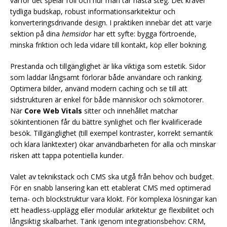
varför det spelar roll och hur man tar nästa steg. Det kräver
tydliga budskap, robust informationsarkitektur och
konverteringsdrivande design. I praktiken innebär det att varje
sektion på dina
hemsidor
har ett syfte: bygga förtroende,
minska friktion och leda vidare till kontakt, köp eller bokning.
Prestanda och tillgänglighet är lika viktiga som estetik. Sidor
som laddar långsamt förlorar både användare och ranking.
Optimera bilder, använd modern caching och se till att
sidstrukturen är enkel för både människor och sökmotorer.
När
Core Web Vitals
sitter och innehållet matchar
sökintentionen får du bättre synlighet och fler kvalificerade
besök. Tillgänglighet (till exempel kontraster, korrekt semantik
och klara länktexter) ökar användbarheten för alla och minskar
risken att tappa potentiella kunder.
Valet av teknikstack och CMS ska utgå från behov och budget.
För en snabb lansering kan ett etablerat CMS med optimerad
tema- och blockstruktur vara klokt. För komplexa lösningar kan
ett headless-upplägg eller modulär arkitektur ge flexibilitet och
långsiktig skalbarhet. Tänk igenom integrationsbehov: CRM,