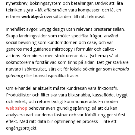
nyhetsbrev, bokningssystem och betalningar. Undvik att låta
tekniken styra – låt affärsmålen vara kompassen och låt en
erfaren
webbbyrå
översätta dem till rätt teknikval.
Innehållet avgör. Snygg design utan relevans presterar sällan.
Skapa landningssidor som möter specifika frågor, använd
social bevisning som kundomdömen och case, och var
generös med guidande mikrocopy i formulär och call-to-
actions. Kombinera med strukturerad data (schema) så att
sökmotorerna förstår vad som finns på sidan. Det ger starkare
närvaro i sökresultat, särskilt för lokala sökningar som
hemsida
göteborg
eller branschspecifika fraser.
Om e-handel är aktuellt måste kundresan vara friktionsfri.
Produktlistor och filter ska vara blixtsnabba, kassaflödet tryggt
och enkelt, och returer tydligt kommunicerade. En modern
webbshop
behöver även grundlig spårning, så att du kan
analysera vart kunderna fastnar och var förbättring ger störst
effekt. Med rätt data blir optimering en process – inte ett
engångsprojekt.