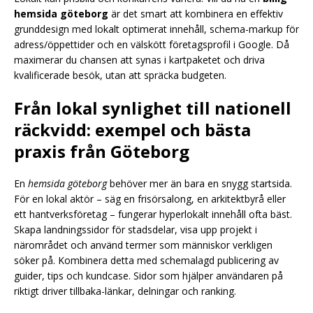
hemsida göteborg
är det smart att kombinera en effektiv
grunddesign med lokalt optimerat innehåll, schema-markup för
adress/öppettider och en välskött företagsprofil i Google. Då
maximerar du chansen att synas i kartpaketet och driva
kvalificerade besök, utan att spräcka budgeten.
Från lokal synlighet till nationell
räckvidd: exempel och bästa
praxis från Göteborg
En
hemsida göteborg
behöver mer än bara en snygg startsida.
För en lokal aktör – säg en frisörsalong, en arkitektbyrå eller
ett hantverksföretag – fungerar hyperlokalt innehåll ofta bäst.
Skapa landningssidor för stadsdelar, visa upp projekt i
närområdet och använd termer som människor verkligen
söker på. Kombinera detta med schemalagd publicering av
guider, tips och kundcase. Sidor som hjälper användaren på
riktigt driver tillbaka-länkar, delningar och ranking.