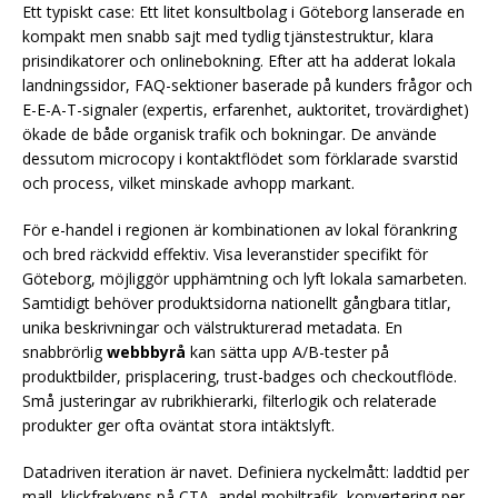
Ett typiskt case: Ett litet konsultbolag i Göteborg lanserade en
kompakt men snabb sajt med tydlig tjänstestruktur, klara
prisindikatorer och onlinebokning. Efter att ha adderat lokala
landningssidor, FAQ-sektioner baserade på kunders frågor och
E-E-A-T-signaler (expertis, erfarenhet, auktoritet, trovärdighet)
ökade de både organisk trafik och bokningar. De använde
dessutom microcopy i kontaktflödet som förklarade svarstid
och process, vilket minskade avhopp markant.
För e-handel i regionen är kombinationen av lokal förankring
och bred räckvidd effektiv. Visa leveranstider specifikt för
Göteborg, möjliggör upphämtning och lyft lokala samarbeten.
Samtidigt behöver produktsidorna nationellt gångbara titlar,
unika beskrivningar och välstrukturerad metadata. En
snabbrörlig
webbbyrå
kan sätta upp A/B-tester på
produktbilder, prisplacering, trust-badges och checkoutflöde.
Små justeringar av rubrikhierarki, filterlogik och relaterade
produkter ger ofta oväntat stora intäktslyft.
Datadriven iteration är navet. Definiera nyckelmått: laddtid per
mall, klickfrekvens på CTA, andel mobiltrafik, konvertering per