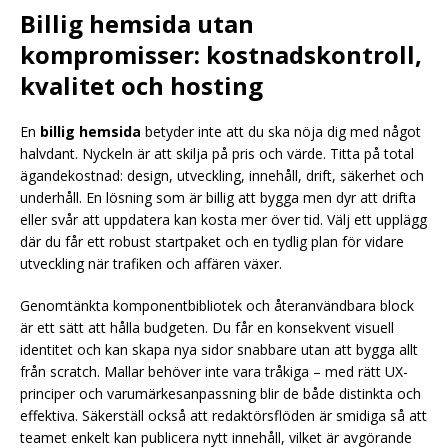
Billig hemsida utan
kompromisser: kostnadskontroll,
kvalitet och hosting
En
billig hemsida
betyder inte att du ska nöja dig med något
halvdant. Nyckeln är att skilja på pris och värde. Titta på total
ägandekostnad: design, utveckling, innehåll, drift, säkerhet och
underhåll. En lösning som är billig att bygga men dyr att drifta
eller svår att uppdatera kan kosta mer över tid. Välj ett upplägg
där du får ett robust startpaket och en tydlig plan för vidare
utveckling när trafiken och affären växer.
Genomtänkta komponentbibliotek och återanvändbara block
är ett sätt att hålla budgeten. Du får en konsekvent visuell
identitet och kan skapa nya sidor snabbare utan att bygga allt
från scratch. Mallar behöver inte vara tråkiga – med rätt UX-
principer och varumärkesanpassning blir de både distinkta och
effektiva. Säkerställ också att redaktörsflöden är smidiga så att
teamet enkelt kan publicera nytt innehåll, vilket är avgörande