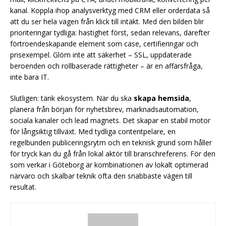
kanal. Koppla ihop analysverktyg med CRM eller orderdata så
att du ser hela vägen från klick till intäkt. Med den bilden blir
prioriteringar tydliga: hastighet först, sedan relevans, därefter
förtroendeskapande element som case, certifieringar och
prisexempel. Glöm inte att säkerhet – SSL, uppdaterade
beroenden och rollbaserade rättigheter – är en affärsfråga,
inte bara IT.
Slutligen: tänk ekosystem. När du ska
skapa hemsida
,
planera från början för nyhetsbrev, marknadsautomation,
sociala kanaler och lead magnets. Det skapar en stabil motor
för långsiktig tillväxt. Med tydliga contentpelare, en
regelbunden publiceringsrytm och en teknisk grund som håller
för tryck kan du gå från lokal aktör till branschreferens. För den
som verkar i Göteborg är kombinationen av lokalt optimerad
närvaro och skalbar teknik ofta den snabbaste vägen till
resultat.