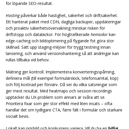
för löpande SEO-resultat.
Hosting
påverkar både hastighet, säkerhet och driftsäkerhet.
Ett hanterat paket med CDN, dagliga backuper, uppdateringar
och proaktiv säkerhetsövervakning minskar risken för
driftstopp och dataläckor. För högtrafikerade
hemsidor
kan
edge-caching och bildoptimering på flygande fot göra stor
skillnad. Sätt upp staging-miljöer för trygg testning innan
lansering, och använd versionshantering så att ändringar kan
rullas tillbaka vid behov.
Mätning ger kontroll. Implementera konverteringsspårning,
definiera mål (till exempel formulärskick, telefonsamtal, köp)
och följ kostnad per förvärv. Då ser du vilka satsningar som
ger mest resultat. Med heatmaps och session recordings
upptäcker du UX-problem som annars är svåra att se.
Prioritera fixar som ger stor effekt med liten insats – ofta
handlar det om tydligare CTA, färre fält i formulär och starkare
socialt bevis.
Lokalt kan prisbild och konkurrens variera. Vill du ha en
billig