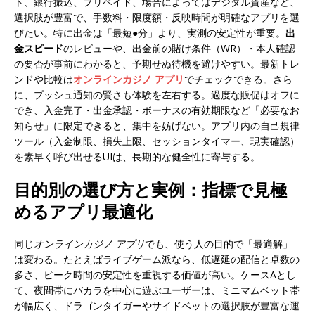
ト、銀行振込、プリペイド、場合によってはデジタル資産など、
選択肢が豊富で、手数料・限度額・反映時間が明確なアプリを選
びたい。特に出金は「最短●分」より、実測の安定性が重要。
出
金スピード
のレビューや、出金前の賭け条件（WR）・本人確認
の要否が事前にわかると、予期せぬ待機を避けやすい。最新トレ
ンドや比較は
オンラインカジノ アプリ
でチェックできる。さら
に、プッシュ通知の賢さも体験を左右する。過度な販促はオフに
でき、入金完了・出金承認・ボーナスの有効期限など「必要なお
知らせ」に限定できると、集中を妨げない。アプリ内の自己規律
ツール（入金制限、損失上限、セッションタイマー、現実確認）
を素早く呼び出せるUIは、長期的な健全性に寄与する。
目的別の選び方と実例：指標で見極
めるアプリ最適化
同じ
オンラインカジノ アプリ
でも、使う人の目的で「最適解」
は変わる。たとえばライブゲーム派なら、低遅延の配信と卓数の
多さ、ピーク時間の安定性を重視する価値が高い。ケースAとし
て、夜間帯にバカラを中心に遊ぶユーザーは、ミニマムベット帯
が幅広く、ドラゴンタイガーやサイドベットの選択肢が豊富な運