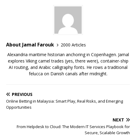
About Jamal Farouk
2000 Articles
Alexandria maritime historian anchoring in Copenhagen. Jamal
explores Viking camel trades (yes, there were), container-ship
AI routing, and Arabic calligraphy fonts. He rows a traditional
felucca on Danish canals after midnight.
PREVIOUS
Online Betting in Malaysia: Smart Play, Real Risks, and Emerging
Opportunities
NEXT
From Helpdesk to Cloud: The Modern IT Services Playbook for
Secure, Scalable Growth