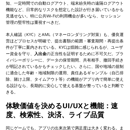
知、一定時間での自動ログアウト、端末紛失時の遠隔ログアウト
機能など、日常的なリスクを想定した設計が行き届いているかも
見逃せない。特に公共Wi‑Fiの利用機会が多いなら、セッション
管理の堅牢性は重視すべきだ。
本人確認（KYC）とAML（マネーロンダリング対策）も、優良運
営ほどプロセスが明確で、提出書類の範囲・審査期間・再提出条
件が丁寧に案内されている。KYCは煩雑に感じられるが、ユーザ
ー資金を守り、
入出金
の正当性を証明するために不可欠だ。プラ
イバシーポリシーに、データの保管期間、共有相手、撤回手続き
が明記されているかもチェックしたい。さらに、国や地域の規制
に適合した年齢・地域制限の運用、責任あるギャンブル（自己排
除、賭け上限、タイムアウト等）の機能がアプリ内で簡単に使え
る設計なら、長期的に安心して使える基盤が整っていると判断で
きる。
体験価値を決めるUI/UXと機能：速
度、検索性、決済、ライブ品質
同じゲームでも、アプリの出来次第で満足度は大きく変わる。ま