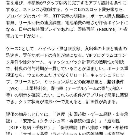
営を選び、卓移動が3タップ以内に完了するアプリ設計を条件に
すると、ストレスが激減する。ケースBのスロット愛好家なら、
プロバイダのカバー率、
RTP
表示の明確さ、ボーナス購入機能の
有無、リール回転の速度調整、電池消費の軽さが評価ポイントに
なる。日中の短時間プレイであれば、即時再開（Resume）と省
電力モードが効く。
ケースCとして、ハイベット層は限度額、
入出金
の上限と審査の
迅速さ、専任サポートの有無が鍵になる。VIPプログラムはラン
ク条件や除外ゲーム、キャッシュバック計算式の透明性が明快
で、特典の付与時期が一貫していることが望ましい。ボーナス重
視派なら、ウェルカムだけでなくリロード、キャッシュドロッ
プ、フリースピン、ミッション系などの配布頻度と、
賭け条件
（WR）、上限勝利金、寄与率（テーブルゲームの寄与が低い
等）の明示を確認したい。これらの条件がアプリ内で簡単に閲覧
でき、クリア状況が進捗バーで見えると、計画性が高まる。
評価の物差しとしては、「速度（初回起動・ゲーム起動・出金承
認）」「安定性（クラッシュ率・再接続の速さ）」「透明性
（RTP・規約・手数料）」「保護機能（自己排除・制限・年齢確
認）」「サポート品質（ライブチャットの応答時間・多言語対