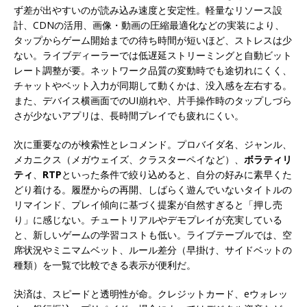
ず差が出やすいのが読み込み速度と安定性。軽量なリソース設
計、CDNの活用、画像・動画の圧縮最適化などの実装により、
タップからゲーム開始までの待ち時間が短いほど、ストレスは少
ない。ライブディーラーでは低遅延ストリーミングと自動ビット
レート調整が要。ネットワーク品質の変動時でも途切れにくく、
チャットやベット入力が同期して動くかは、没入感を左右する。
また、デバイス横画面でのUI崩れや、片手操作時のタップしづら
さが少ないアプリは、長時間プレイでも疲れにくい。
次に重要なのが検索性とレコメンド。プロバイダ名、ジャンル、
メカニクス（メガウェイズ、クラスターペイなど）、
ボラティリ
ティ
、
RTP
といった条件で絞り込めると、自分の好みに素早くた
どり着ける。履歴からの再開、しばらく遊んでいないタイトルの
リマインド、プレイ傾向に基づく提案が自然すぎると「押し売
り」に感じない。チュートリアルやデモプレイが充実している
と、新しいゲームの学習コストも低い。ライブテーブルでは、空
席状況やミニマムベット、ルール差分（早掛け、サイドベットの
種類）を一覧で比較できる表示が便利だ。
決済は、スピードと透明性が命。クレジットカード、eウォレッ