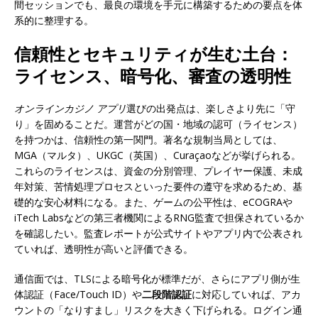
間セッションでも、最良の環境を手元に構築するための要点を体
系的に整理する。
信頼性とセキュリティが生む土台：
ライセンス、暗号化、審査の透明性
オンラインカジノ アプリ
選びの出発点は、楽しさより先に「守
り」を固めることだ。運営がどの国・地域の認可（ライセンス）
を持つかは、信頼性の第一関門。著名な規制当局としては、
MGA（マルタ）、UKGC（英国）、Curaçaoなどが挙げられる。
これらのライセンスは、資金の分別管理、プレイヤー保護、未成
年対策、苦情処理プロセスといった要件の遵守を求めるため、基
礎的な安心材料になる。また、ゲームの公平性は、eCOGRAや
iTech Labsなどの第三者機関によるRNG監査で担保されているか
を確認したい。監査レポートが公式サイトやアプリ内で公表され
ていれば、透明性が高いと評価できる。
通信面では、TLSによる暗号化が標準だが、さらにアプリ側が生
体認証（Face/Touch ID）や
二段階認証
に対応していれば、アカ
ウントの「なりすまし」リスクを大きく下げられる。ログイン通