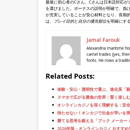
最後に初心者のCさん。Cさんは日本語対応が
を選びました。ボーナスの説明が明確で、負
が充実していることが安心材料となり、長期
は、
プレイ目的
と
自分の優先順位
を明確にす
Jamal Farouk
Alexandria maritime hi
camel trades (yes, ther
fonts. He rows a tradit
Related Posts:
体験・安心・透明性で選ぶ、進化系「新
スマホで広がる勝負の世界：賢く楽しむ
オンラインカジノを深く理解する：安
待たせない！オンカジで出金が早いを
勝てる思考を鍛える「ブック メーカー 
2026年版・オンラインカジノ おすす