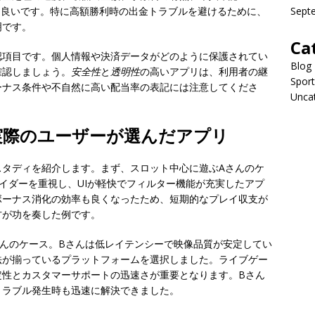
と良いです。特に高額勝利時の出金トラブルを避けるために、
Sept
明です。
Ca
認項目です。個人情報や決済データがどのように保護されてい
Blog
確認しましょう。
安全性
と
透明性
の高いアプリは、利用者の継
Sport
ーナス条件や不自然に高い配当率の表記には注意してくださ
Unca
実際のユーザーが選んだアプリ
スタディを紹介します。まず、スロット中心に遊ぶAさんのケ
イダーを重視し、UIが軽快でフィルター機能が充実したアプ
ボーナス消化の効率も良くなったため、短期的なプレイ収支が
方が功を奏した例です。
んのケース。Bさんは低レイテンシーで映像品質が安定してい
法が揃っているプラットフォームを選択しました。ライブゲー
定性とカスタマーサポートの迅速さが重要となります。Bさん
トラブル発生時も迅速に解決できました。