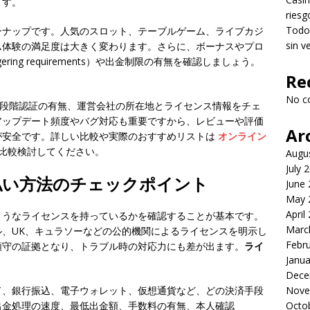
ます。
riesg
Todo 
ンナップです。人気のスロット、テーブルゲーム、ライブカジ
sin v
ム体験の満足度は大きく変わります。さらに、ボーナスやプロ
ng requirements）や出金制限の有無を確認しましょう。
。
Re
No c
二段階認証の有無、運営会社の所在地とライセンス情報をチェ
アップデート頻度やバグ対応も重要ですから、レビューや評価
Ar
が安全です。詳しい比較や実際のおすすめリストは
オンライン
比較検討してください。
Augu
July 
払い方法のチェックポイント
June
May 
April
ようなライセンスを持っているかを確認することが基本です。
Marc
、UK、キュラソーなどの公的機関によるライセンスを明示し
Febr
順守の証拠となり、トラブル時の対応力にも差が出ます。
ライ
Janua
Dece
ド、銀行振込、電子ウォレット、仮想通貨など、どの決済手段
Nove
出金処理の速度、最低出金額、手数料の有無、本人確認
Octo