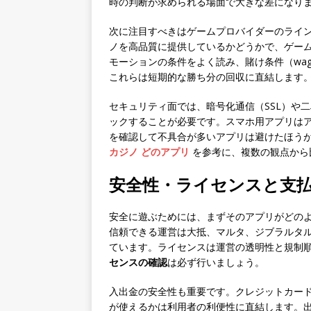
時の判断が求められる場面で大きな差になり
次に注目すべきはゲームプロバイダーのライ
ノを高品質に提供しているかどうかで、ゲー
モーションの条件をよく読み、賭け条件（wageri
これらは短期的な勝ち分の回収に直結します
セキュリティ面では、暗号化通信（SSL）や
ックすることが必要です。スマホ用アプリは
を確認して不具合が多いアプリは避けたほう
カジノ どのアプリ
を参考に、複数の観点から
安全性・ライセンスと支
安全に遊ぶためには、まずそのアプリがどの
信頼できる運営は大抵、マルタ、ジブラルタル
ています。ライセンスは運営の透明性と規制
センスの確認
は必ず行いましょう。
入出金の安全性も重要です。クレジットカー
が使えるかは利用者の利便性に直結します。