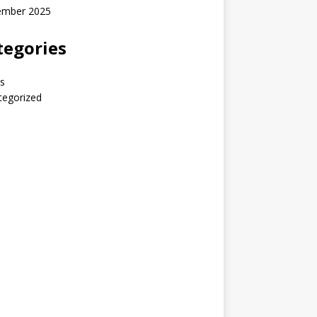
ember 2025
tegories
s
tegorized