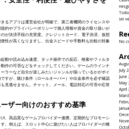
riesg
Todo 
sin v
できるアプリは運営会社が明確で、第三者機関のライセンスや
用規約やプライバシーポリシーで個人情報や資金の取り扱いが
Re
なのが決済手段の充実度。クレジットカード、電子決済、仮想
利便性が高くなりますし、出金スピードや手数料も比較の対象
No c
Ar
の起動や読み込み速度、タッチ操作での反応、検索やフィルタ
Augu
ン動作の可否などをチェックしてください。ゲームのラインナ
July 
ィーラーなど自分が楽しみたいジャンルが揃っているかがポイ
June
的ですが、賭け条件（ロールオーバー）や出金条件を必ず確認
May 
応も見逃せません。チャット、メール、電話対応の可否や応答
April
Marc
Febr
ユーザー向けのおすすめ基準
Janua
Dece
UI、高品質なゲームプロバイダー連携、定期的なプロモーシ
Nove
ます。例えば、スロット中心に遊びたい人はプロバイダーの種
Octo