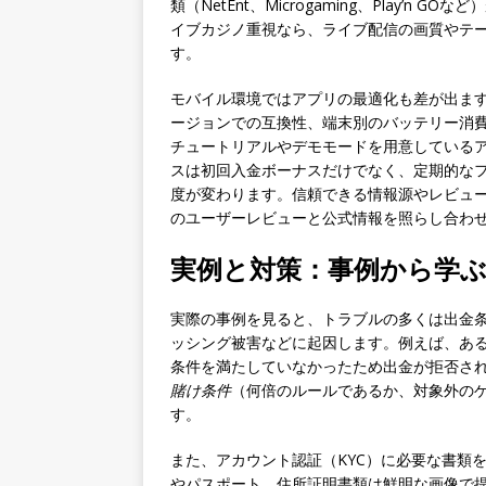
類（NetEnt、Microgaming、Play’
イブカジノ重視なら、ライブ配信の画質やテ
す。
モバイル環境ではアプリの最適化も差が出ます。i
ージョンでの互換性、端末別のバッテリー消
チュートリアルやデモモードを用意している
スは初回入金ボーナスだけでなく、定期的な
度が変わります。信頼できる情報源やレビュ
のユーザーレビューと公式情報を照らし合わ
実例と対策：事例から学
実際の事例を見ると、トラブルの多くは出金
ッシング被害などに起因します。例えば、あ
条件を満たしていなかったため出金が拒否さ
賭け条件
（何倍のルールであるか、対象外の
す。
また、アカウント認証（KYC）に必要な書類
やパスポート、住所証明書類は鮮明な画像で