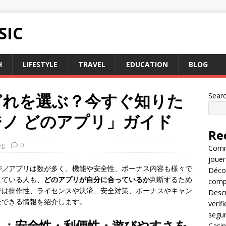
SIC
H
LIFESTYLE
TRAVEL
EDUCATION
BLOG
どれを選ぶ？今すぐ知りた
Sear
ノ どのアプリ」ガイド
Re
og
0
Comme
jouer
ジノ
アプリは数が多く、機能や安全性、ボーナス内容も様々で
Décou
えている人も、
どのアプリが自分に合っているか
判断するため
compl
では操作性、ライセンスや決済、安全対策、ボーナスやキャン
Descu
較できる情報を紹介します。
verif
segu
ト：安全性・利便性・遊びやすさを
Casin