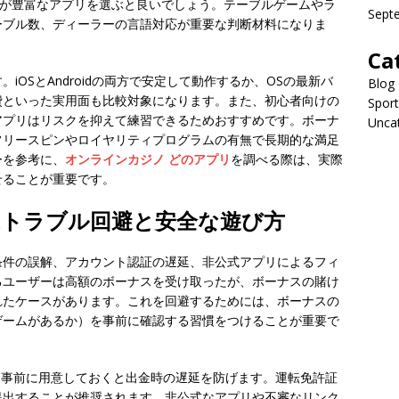
n GOなど）が豊富なアプリを選ぶと良いでしょう。テーブルゲームやラ
Sept
ーブル数、ディーラーの言語対応が重要な判断材料になりま
Ca
OSとAndroidの両方で安定して動作するか、OSの最新バ
Blog
費といった実用面も比較対象になります。また、初心者向けの
Sport
アプリはリスクを抑えて練習できるためおすすめです。ボーナ
Unca
フリースピンやロイヤリティプログラムの有無で長期的な満足
ーを参考に、
オンラインカジノ どのアプリ
を調べる際は、実際
せることが重要です。
ぶトラブル回避と安全な遊び方
条件の誤解、アカウント認証の遅延、非公式アプリによるフィ
るユーザーは高額のボーナスを受け取ったが、ボーナスの賭け
れたケースがあります。これを回避するためには、ボーナスの
ゲームがあるか）を事前に確認する習慣をつけることが重要で
を事前に用意しておくと出金時の遅延を防げます。運転免許証
提出することが推奨されます。非公式なアプリや不審なリンク