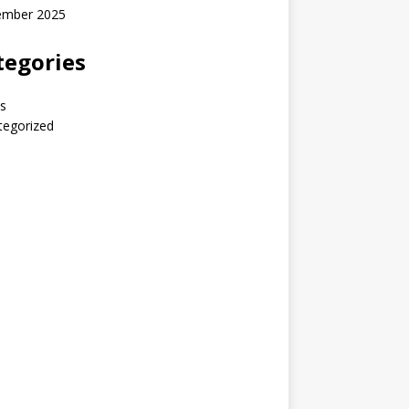
ember 2025
tegories
s
tegorized