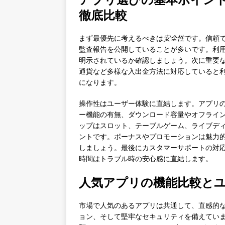
徹底比較
まず最優先に考えるべきは
安全性
です。信頼
監査報告を公開していることが多いです。利
明示されているか確認しましょう。次に重要
通貨など多様な入出金方法に対応していると
になります。
操作性はユーザー体験に直結します。アプリ
ー機能の有無、ダウンロード容量やオフライ
ップはスロット、テーブルゲーム、ライブデ
ントです。ボーナスやプロモーションは魅力
しましょう。最後にカスタマーサポートの対
時間はトラブル時の安心感に直結します。
人気アプリの機能比較と
市場で人気のあるアプリは共通して、直感的な
ョン、そして堅牢なセキュリティを備えてい