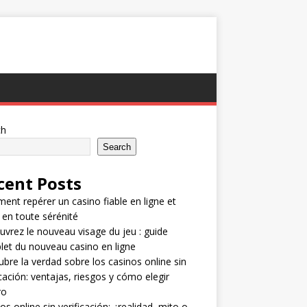
ch
Search
cent Posts
nt repérer un casino fiable en ligne et
 en toute sérénité
vrez le nouveau visage du jeu : guide
et du nouveau casino en ligne
bre la verdad sobre los casinos online sin
icación: ventajas, riesgos y cómo elegir
ro
os online sin verificación: ¿realidad, mito o