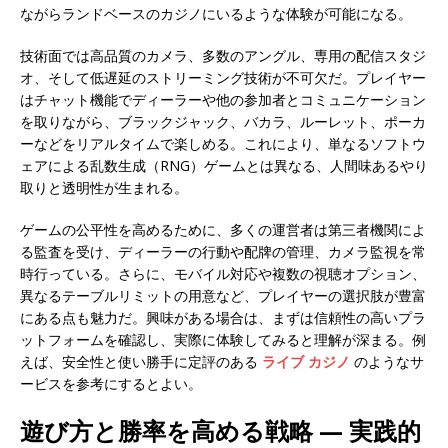
ながらランドベースのカジノにいるような体験が可能になる。
技術面では高品質のカメラ、多数のアングル、専用の配信スタジ
オ、そして低遅延のストリーミング技術が不可欠だ。プレイヤー
はチャット機能でディーラーや他の参加者とコミュニケーション
を取りながら、ブラックジャック、バカラ、ルーレット、ポーカ
ーなどをリアルタイムで楽しめる。これにより、単なるソフトウ
ェアによる乱数生成（RNG）ゲームとは異なる、人間味あるやり
取りと透明性が生まれる。
ゲームの公平性を高めるために、多くの運営者は第三者機関によ
る監査を受け、ディーラーの行動や配牌の管理、カメラ監視を常
時行っている。さらに、モバイル対応や複数の視聴オプション、
異なるテーブルリミットの用意など、プレイヤーの選択肢が豊富
にある点も魅力だ。興味がある場合は、まずは信頼性の高いプラ
ットフォームを確認し、実際に体験してみると理解が深まる。例
えば、安全性と使い勝手に定評のある
ライブ カジノ
のようなサ
ービスを参考にするとよい。
遊び方と勝率を高める戦略 — 実践的