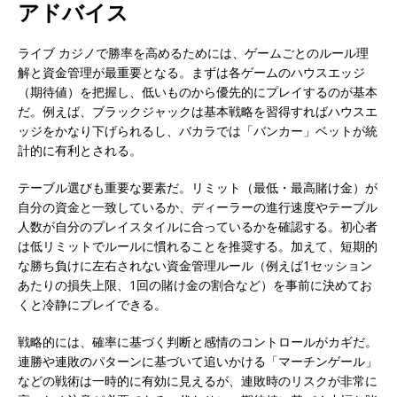
アドバイス
ライブ カジノで勝率を高めるためには、ゲームごとのルール理
解と資金管理が最重要となる。まずは各ゲームのハウスエッジ
（期待値）を把握し、低いものから優先的にプレイするのが基本
だ。例えば、ブラックジャックは基本戦略を習得すればハウスエ
ッジをかなり下げられるし、バカラでは「バンカー」ベットが統
計的に有利とされる。
テーブル選びも重要な要素だ。リミット（最低・最高賭け金）が
自分の資金と一致しているか、ディーラーの進行速度やテーブル
人数が自分のプレイスタイルに合っているかを確認する。初心者
は低リミットでルールに慣れることを推奨する。加えて、短期的
な勝ち負けに左右されない資金管理ルール（例えば1セッション
あたりの損失上限、1回の賭け金の割合など）を事前に決めてお
くと冷静にプレイできる。
戦略的には、確率に基づく判断と感情のコントロールがカギだ。
連勝や連敗のパターンに基づいて追いかける「マーチンゲール」
などの戦術は一時的に有効に見えるが、連敗時のリスクが非常に