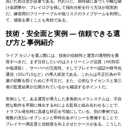
高いため注意が必要である。代わりに、期待値に基づく小幅な賭
け金調整や、プレイログを残して傾向分析を行う方法が現実的
だ。練習用のフリーテーブルや低リスクのライブゲームを利用し
て、感覚を磨くことも有効である。
技術・安全面と実例 — 信頼できる選
び方と事例紹介
ライブ カジノを選ぶ際には、技術の信頼性と運営の透明性を重
視すべきだ。まず注目したいのはストリーミング品質（HD対応
や低遅延）、サーバーの冗長性、そしてプレイヤー認証や暗号化
通信（SSL/TLSなど）の導入状況である。これらは不正行為や不
慮の切断を防ぐために不可欠だ。また、公的なライセンスと第三
者の監査結果が公開されているかも確認するポイントだ。
実例として、ある運営が導入した多角的カメラシステムは、不自
然な動作を早期に検出するAIによる監視と組み合わせることで、
トラブル発生時に迅速な対応を可能にしている。別の事例では、
複数の支払いオプションと即時出金ポリシーを整備することで、
プレイヤー満足度と信頼度を向上させたケースがある。こうした