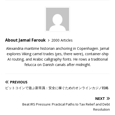
About Jamal Farouk
2000 Articles
Alexandria maritime historian anchoring in Copenhagen. Jamal
explores Viking camel trades (yes, there were), container-ship
AI routing, and Arabic calligraphy fonts. He rows a traditional
felucca on Danish canals after midnight.
PREVIOUS
ビットコインで遊ぶ新常識：安全に稼ぐためのオンラインカジノ戦略
NEXT
Beat IRS Pressure: Practical Paths to Tax Relief and Debt
Resolution