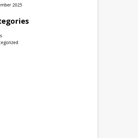
ember 2025
tegories
s
tegorized