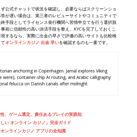
まず公式チャットで状況を確認し、必要ならばスクリーンショ
応答が遅い場合は、第三者のレビューサイトやコミュニティで
最終手段としてライセンス発行機関へ苦情申立てを行う選択肢
事前に信頼性の高い決済手段を整え、KYCを完了しておくこ
重視するなら、実際に出金の早さで評価の高いサイトも比較検
して
オンラインカジノ 出金 早い
を確認するのも一案です。
storian anchoring in Copenhagen. Jamal explores Viking
e were), container-ship AI routing, and Arabic calligraphy
ional felucca on Danish canals after midnight.
全性、ゲーム選定、責任あるプレイの実践知
しい オンライン カジノ」完全ガイド
オンラインカジノ アプリの全知識