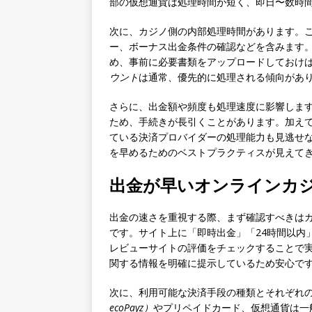
部の仮想通貨は処理時間が短く、即日〜数時
次に、カジノ側の内部処理時間があります。こ
ー、ボーナス出金条件の確認などを含みます
め、事前に必要書類をアップロードしておけ
ウント
は通常、優先的に処理される傾向があ
さらに、出金額や頻度も処理速度に影響しま
ため、手続きが長引くことがあります。加え
ている決済プロバイダーの処理能力も見逃せ
を早めるためのベストプラクティスが見えて
出金が早いオンラインカ
出金の速さを重視する際、まず確認すべきは
です。サイト上に「即時出金」「24時間以内
レビューサイトの評価をチェックすることで
関する情報を明確に提示しているため安心で
次に、利用可能な決済手段の種類とそれぞれ
ecoPayz）
やプリペイドカード、仮想通貨は一