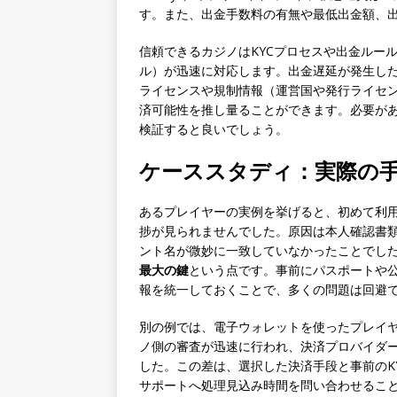
す。また、出金手数料の有無や最低出金額、
信頼できるカジノはKYCプロセスや出金ルー
ル）が迅速に対応します。出金遅延が発生し
ライセンスや規制情報（運営国や発行ライセ
済可能性を推し量ることができます。必要が
検証すると良いでしょう。
ケーススタディ：実際の
あるプレイヤーの実例を挙げると、初めて利
捗が見られませんでした。原因は本人確認書
ント名が微妙に一致していなかったことでし
最大の鍵
という点です。事前にパスポートや
報を統一しておくことで、多くの問題は回避
別の例では、電子ウォレットを使ったプレイ
ノ側の審査が迅速に行われ、決済プロバイダ
した。この差は、選択した決済手段と事前のK
サポートへ処理見込み時間を問い合わせるこ