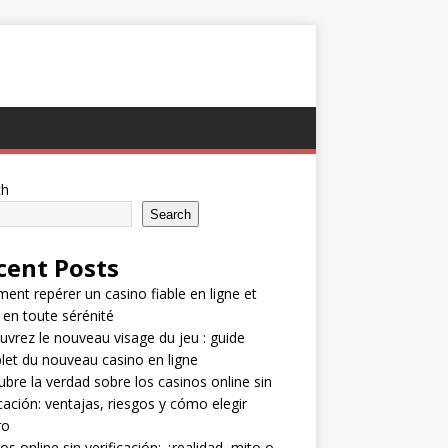
ch
Search
cent Posts
nt repérer un casino fiable en ligne et
 en toute sérénité
vrez le nouveau visage du jeu : guide
et du nouveau casino en ligne
bre la verdad sobre los casinos online sin
icación: ventajas, riesgos y cómo elegir
ro
os online sin verificación: ¿realidad, mito o