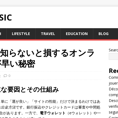
SIC
H
LIFESTYLE
TRAVEL
EDUCATION
BLOG
？知らないと損するオンラ
Sear
が早い秘密
Re
g
0
Comme
jouer
主な要因とその仕組み
Décou
compl
Descu
、単に「運が良い」「サイトの性能」だけで決まるわけではあ
verif
ぶ
出金方法
です。銀行振込やクレジットカードは審査や中間処
segu
合があります。一方で、
電子ウォレット
（eウォレット）や一
Casin