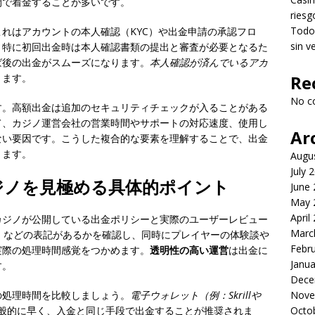
間で着金することが多いです。
riesg
Todo 
れはアカウントの本人確認（KYC）や出金申請の承認フロ
sin v
。特に初回出金時は本人確認書類の提出と審査が必要となるた
ば後の出金がスムーズになります。
本人確認が済んでいるアカ
ります。
Re
No c
す。高額出金は追加のセキュリティチェックが入ることがある
て、カジノ運営会社の営業時間やサポートの対応速度、使用し
Ar
ない要因です。こうした複合的な要素を理解することで、出金
きます。
Augu
July 
ジノを見極める具体的ポイント
June
May 
April
カジノが公開している出金ポリシーと実際のユーザーレビュー
Marc
」などの表記があるかを確認し、同時にプレイヤーの体験談や
Febr
実際の処理時間感覚をつかめます。
透明性の高い運営
は出金に
Janua
す。
Dece
の処理時間を比較しましょう。
電子ウォレット（例：Skrillや
Nove
般的に早く、入金と同じ手段で出金することが推奨されま
Octo