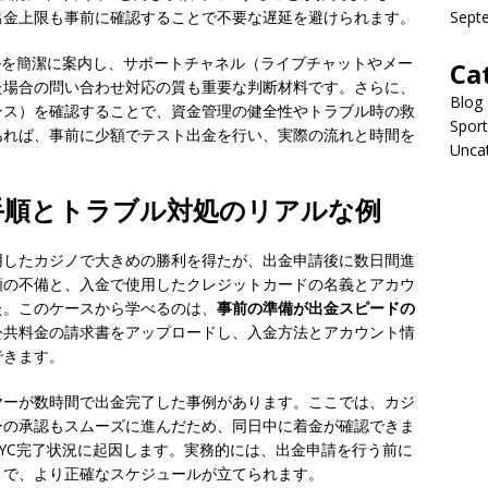
出金上限も事前に確認することで不要な遅延を避けられます。
Sept
ルを簡潔に案内し、サポートチャネル（ライブチャットやメー
Ca
た場合の問い合わせ対応の質も重要な判断材料です。さらに、
Blog
ンス）を確認することで、資金管理の健全性やトラブル時の救
Sport
あれば、事前に少額でテスト出金を行い、実際の流れと時間を
Unca
手順とトラブル対処のリアルな例
用したカジノで大きめの勝利を得たが、出金申請後に数日間進
類の不備と、入金で使用したクレジットカードの名義とアカウ
た。このケースから学べるのは、
事前の準備が出金スピードの
公共料金の請求書をアップロードし、入金方法とアカウント情
できます。
ヤーが数時間で出金完了した事例があります。ここでは、カジ
ーの承認もスムーズに進んだため、同日中に着金が確認できま
YC完了状況に起因します。実務的には、出金申請を行う前に
とで、より正確なスケジュールが立てられます。