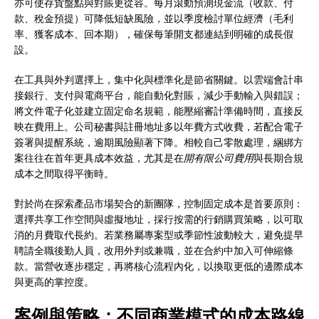
亦可使存貨盤點與對賬更從容。每月滾動預測現金流（收款、付
款、稅金預提）可降低短缺風險，並以季度檢討單位經濟（毛利
率、獲客成本、回本期），確保每筆開支都連結到明確的成長假
設。
在工具與外判選擇上，集中化與標準化是節省關鍵。以雲端會計串
接銀行、支付與電商平台，能自動化對賬，減少手動輸入與錯誤；
將文件電子化並建立固定命名規範，能壓縮審計準備時間，直接反
映在費用上。公司秘書與註冊地址多以年費方式收費，若配合電子
簽署與提醒系統，逾期風險顯著下降。相較自己零散處理，綑綁方
案往往在首年更具成本效益，尤其是在
開有限公司費用
與長期合規
成本之間取得平衡時。
對於尚在探索產品市場契合的新團隊，控制固定成本是首要原則：
選擇共享工作空間與虛擬地址，採行按需的行銷購買策略，以可取
消的月費取代長約。若業務屬專案型或季節性波動較大，避免提早
聘請全職後勤人員，改用外判或兼職，並在合約中加入可伸縮條
款。當營收逐步穩定，再將核心流程內化，以換取更低的邊際成本
與更高的掌控度。
案例與策略：不同商業模式的成本路線