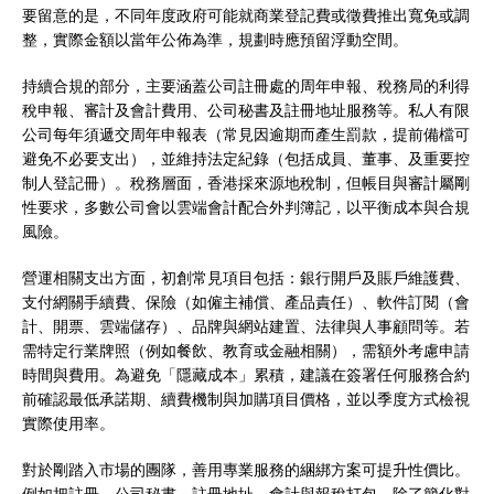
要留意的是，不同年度政府可能就商業登記費或徵費推出寬免或調
整，實際金額以當年公佈為準，規劃時應預留浮動空間。
持續合規的部分，主要涵蓋公司註冊處的周年申報、稅務局的利得
稅申報、審計及會計費用、公司秘書及註冊地址服務等。私人有限
公司每年須遞交周年申報表（常見因逾期而產生罰款，提前備檔可
避免不必要支出），並維持法定紀錄（包括成員、董事、及重要控
制人登記冊）。稅務層面，香港採來源地稅制，但帳目與審計屬剛
性要求，多數公司會以雲端會計配合外判簿記，以平衡成本與合規
風險。
營運相關支出方面，初創常見項目包括：銀行開戶及賬戶維護費、
支付網關手續費、保險（如僱主補償、產品責任）、軟件訂閱（會
計、開票、雲端儲存）、品牌與網站建置、法律與人事顧問等。若
需特定行業牌照（例如餐飲、教育或金融相關），需額外考慮申請
時間與費用。為避免「隱藏成本」累積，建議在簽署任何服務合約
前確認最低承諾期、續費機制與加購項目價格，並以季度方式檢視
實際使用率。
對於剛踏入市場的團隊，善用專業服務的綑綁方案可提升性價比。
例如把註冊、公司秘書、註冊地址、會計與報稅打包，除了簡化對