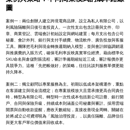
圖
案例一：兩位創辦人建立跨境電商品牌。設立為私人有限公司，以
利風險隔離與日後引進投資人。一次性支出包含註冊與文件、印
章、商業登記、雲端會計初始設定與網站建置；每月支出包含公司
秘書、會計外判、銀行與支付手續費、物流軟件、廣告投放與客服
工具。團隊把毛利與現金轉換週期納入模型，並與會計師協調銷退
與推廣費的入賬方式，確保毛利率反映真實單位經濟。藉由標準化
SKU命名與倉儲對賬流程，審計準備期縮短近三成，審計報價亦更
具競爭力。這種「先把帳做好」的策略，往往比談判服務單價更能
持久降本。
案例二：獨立顧問以專業服務為主。初期以低成本架構運作，重點
在客源建立與現金流穩定；在專案規模放大且需承擔更高合同責任
時，轉型為有限公司。轉型時一次性成本包括新公司註冊、銀行開
戶、合同與保險升級，持續成本則涵蓋公司秘書與審計。採用雲端
開票與自動收款提醒，應收天數縮短，直接改善現金周轉。關鍵在
於將
成立公司費用
視為「風險治理投資」，以責任隔離、品牌信任
與更大客戶單位價值來回收成本。