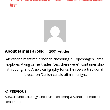
解析
About Jamal Farouk
2001 Articles
Alexandria maritime historian anchoring in Copenhagen. Jamal
explores Viking camel trades (yes, there were), container-ship
AI routing, and Arabic calligraphy fonts. He rows a traditional
felucca on Danish canals after midnight.
PREVIOUS
Stewardship, Strategy, and Trust: Becoming a Standout Leader in
Real Estate