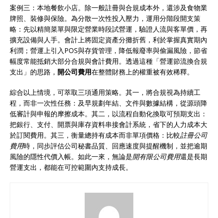
案例三：本地餐飲小店。除一般註冊與合規成本外，還涉及食物業
牌照、裝修與保險。為分散一次性投入壓力，運用分階段開支策
略：先以精簡菜單與限定營業時段試營運，驗證人流與客單價，再
擴充設備與人手。會計上將固定資產分攤折舊，利於掌握真實期內
利潤；營運上引入POS與存貨管理，降低報廢率與偷漏風險，節省
幅度常能抵銷大部分合規與會計費用。透過這種「營運節流換合規
支出」的思路，
開公司費用
在整體財務上的權重被有效稀釋。
綜合以上情境，可萃取三項通用策略。其一，將合規視為持續工
程，而非一次性任務：及早規劃年結、文件與數據結構，從源頭降
低審計與申報的摩擦成本。其二，以流程自動化換取可預期支出：
把銀行、支付、開票與庫存資料串接會計系統，省下的人力成本大
於訂閱費用。其三，衡量總持有成本而非單項價格：比較
註冊公司
費用
時，同步評估公司秘書品質、回應速度與提醒機制，並把逾期
風險的隱性代價入帳。如此一來，無論是
開有限公司費用
還是長期
營運支出，都能在可控範圍內支持成長。