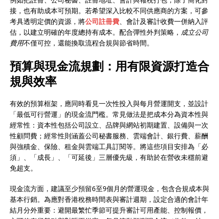
接，也有助成本可預期。若希望深入比較不同供應商的方案，可參
考具透明定價的資源，將
公司註冊費
、會計及審計收費一併納入評
估，以建立明確的年度總持有成本。配合彈性外判策略，
成立公司
費用
不僅可控，還能換取流程合規與節省時間。
預算與現金流規劃：用有限資源打造合
規與效率
有效的預算框架，應同時看見一次性投入與每月營運開支，並設計
「最低可行營運」的現金流門檻。常見做法是把成本分為資本性與
經常性：資本性包括公司設立、品牌與網站初期建置、設備與一次
性顧問費；經常性則涵蓋公司秘書服務、雲端會計、銀行費、薪酬
與強積金、保險、租金與雲端工具訂閱等。將這些項目安排為「必
須」、「成長」、「可延後」三層優先級，有助於在營收未穩前避
免超支。
現金流方面，建議至少預留6至9個月的營運現金，包含合規成本與
基本行銷。為應對香港稅務時間表與審計週期，設定合適的會計年
結月分外重要：避開最繁忙季節可提升審計可用產能、控制報價，