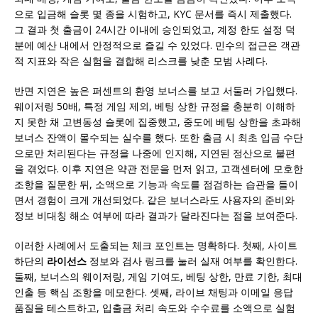
으로 입금해 슬롯 몇 종을 시험하고, KYC 문서를 즉시 제출했다.
그 결과 첫 출금이 24시간 이내에 승인되었고, 계정 한도 설정 덕
분에 예산 내에서 안정적으로 즐길 수 있었다. 민수의 접근은 객관
적 지표와 작은 실험을 결합해 리스크를 낮춘 모범 사례다.
반면 지연은 높은 퍼센트의 환영 보너스를 보고 서둘러 가입했다.
웨이저링 50배, 특정 게임 제외, 베팅 상한 규정을 충분히 이해하
지 못한 채 고변동성 슬롯에 집중했고, 중도에 베팅 상한을 초과해
보너스 잔액이 몰수되는 실수를 했다. 또한 출금 시 최초 입금 수단
으로만 처리된다는 규정을 나중에 인지해, 지연된 정산으로 불편
을 겪었다. 이후 지연은 약관 전문을 먼저 읽고, 고객센터에 모호한
조항을 질문한 뒤, 소액으로 기능과 속도를 점검하는 습관을 들이
면서 경험이 크게 개선되었다. 같은 보너스라도 사용자의 준비와
정보 비대칭 해소 여부에 따라 결과가 달라진다는 점을 보여준다.
이러한 사례에서 도출되는 체크 포인트는 명확하다. 첫째, 사이트
하단의
라이선스
정보와 검사 링크를 눌러 실재 여부를 확인한다.
둘째, 보너스의 웨이저링, 게임 기여도, 베팅 상한, 만료 기한, 최대
인출 등 핵심 조항을 메모한다. 셋째, 라이브 채팅과 이메일 응답
품질을 테스트하고, 입출금 처리 속도와 수수료를 소액으로 실험