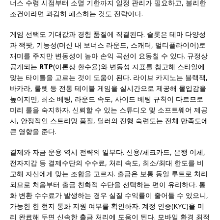
너스 수령 시점부터 소멸 기한까지 일정 관리가 필요하고, 불리한
조건이라면 과감히 패스하는 것도 전략이다.
게임 선택도 기대값과 경험 품질에 직결된다. 슬롯은 테마 다양성
과 잭팟, 기능성(머신 내 보너스 라운드, 스캐터, 멀티플라이어)로
재미를 주지만 변동성이 높아 손익 곡선이 요동칠 수 있다. 규정상
공개되는
RTP
(이론상 환수율)와 변동성 지표를 참고해 스타일에
맞는 타이틀을 고르는 것이 도움이 된다. 라이브 카지노는 블랙잭,
바카라, 룰렛 등 전통 테이블 게임을 실시간으로 제공해 몰입감을
높이지만, 최소 베팅, 라운드 속도, 사이드 베팅 규칙이 다르므로
미리 룰을 숙지하자. 신뢰할 수 있는 스튜디오 및 소프트웨어 제공
사, 안정적인 스트리밍 품질, 딜러의 진행 숙련도는 전체 만족도에
큰 영향을 준다.
결제와 자금 운용 역시 전략의 일부다. 신용/체크카드, 은행 이체,
전자지갑 등 결제수단의 수수료, 처리 속도, 최소/최대 한도를 비
교해 자신에게 맞는 조합을 고르자. 출금은 보통 동일 루트로 처리
되므로 처음부터 출금 친화적 수단을 선택하는 편이 유리하다. 통
화 변환 수수료가 발생하는 경우 실질 수익률이 줄어들 수 있으니,
가능한 한 현지 통화 지원 여부를 확인하자. 계정 인증(KYC)을 미
리 완료해 두면 신속한 출금 처리에 도움이 된다. 모바일 환경 최적