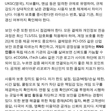
UKGC(영국), 지브롤터, 맨섬 등은 엄격한 규제로 유명하며, 규제
강도가 상대적으로 낮은 관할과는 사용자 보호 체계에서 차이가
난다. 이용자 보호를 중시한다면 라이선스 번호, 발급 기관, 최신
갱신 여부까지 확인해야 한다.
보안 수준 또한 반드시 점검해야 한다. 모든 결제와 개인정보 전송
과정은 최신 TLS/SSL 암호화를 적용해야 하며, 계정 보호를 위한
2단계 인증 제공 여부도 중요하다. 결제망은 PCI-DSS 같은 산업
보안 표준을 따르는지 확인하고, 게임의 공정성을 보장하는
RNG
인증
과 독립 테스트 기관의 감사를 살펴보면 신뢰도를 가늠할 수
있다. eCOGRA, iTech Labs 같은 기관 로고가 사이트 하단에 표기
되어 있고, 누르면 검증 페이지로 연결되는지가 좋은 체크 포인트
다. 공개된
페이아웃 리포트
가 최신인지 또한 품질의 지표가 된다.
사용자 보호 장치도 필수다. 자가 한도 설정, 입금/베팅/손실 제한,
시간 알림, 쿨링오프 및 자가 차단 같은 책임감 있는 게임 도구를
제공하는지 확인하자. 연령 및 신원 확인(KYC)을 투명하게 시행하
는 곳일수록 불법 활동을 차단하고 계정 보안을 강화하는 경향이
있다. 또한 분쟁 해결을 위한 독립 중재(ADR) 절차, 빠른 고객센터
응답, 다국어 지원, 명확한 이용약관 공개는 신뢰의 표지다. 지역별