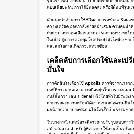
รุนแรง เช่น เจ็บหน้าอก เวียนศีรษะมากเป็นลม กา
แบบเฉียบพลัน การได้ยินลดลง หรือมีผื่นแพ้รุน
คำแนะนำด้านการใช้ชีวิตสามารถช่วยเสริมผล
ความเครียด ออกกำลังกายสม่ำเสมอ ควบคุมน้ำหนัก แ
กับสุขภาพหลอดเลือดและสมรรถภาพทางเพศโดยตรง 
ในเลือดสูง การควบคุมโรคประจำตัวให้ดีจะช่ว
และลดโอกาสเกิดภาวะแทรกซ้อน
เคล็ดลับการเลือกใช้และเปรียบ
มั่นใจ
การตัดสินใจเลือกใช้
Apcalis
ควรพิจารณาจากเป
ฤทธิ์ที่ยาวนานและความยืดหยุ่นในการวางแผน
ฤทธิ์สั้นกว่า เช่น sildenafil ซึ่งโดยทั่วไปมีระยะเ
สามารถคงความพร้อมได้ยาวนานตลอดวัน-คืนโดยไ
ผลน้อยกว่ายาบางชนิด ผู้ใช้จึงรู้สึกเป็นธรรมชาต
ในบางกรณี แพทย์อาจพิจารณาปรับรูปแบบการใช้เ
สม่ำเสมอ แต่สำหรับผู้ที่ต้องการใช้งานเป็นครั