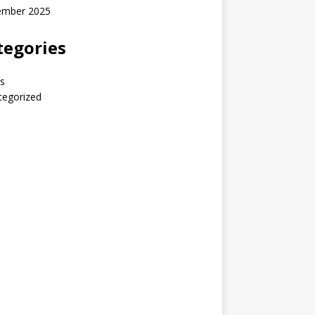
ember 2025
tegories
s
tegorized