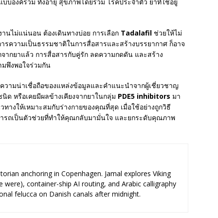
เมินแบบองค์รวม ทั้งอายุ สุขภาพโดยรวม โรคประจำตัว ยาที่ใช้อยู่
รางงานไม่แน่นอน ต้องเดินทางบ่อย การเลือก
Tadalafil
ช่วยให้ไม่
่ต้องการความเป็นธรรมชาติในการสื่อสารและสร้างบรรยากาศ ก็อาจ
นอกจากยาแล้ว การสื่อสารกับคู่รัก ลดความกดดัน และสร้าง
ามพึงพอใจร่วมกัน
กความน่าเชื่อถือของแหล่งข้อมูลและคำแนะนำจากผู้เชี่ยวชาญ
ิด หรือเคยมีผลข้างเคียงจากยาในกลุ่ม
PDE5 inhibitors
มา
างให้เหมาะสมกับร่างกายของคุณที่สุด เมื่อใช้อย่างถูกวิธี
รถเป็นตัวช่วยที่ทำให้คุณกลับมามั่นใจ และยกระดับคุณภาพ
storian anchoring in Copenhagen. Jamal explores Viking
e were), container-ship AI routing, and Arabic calligraphy
ional felucca on Danish canals after midnight.