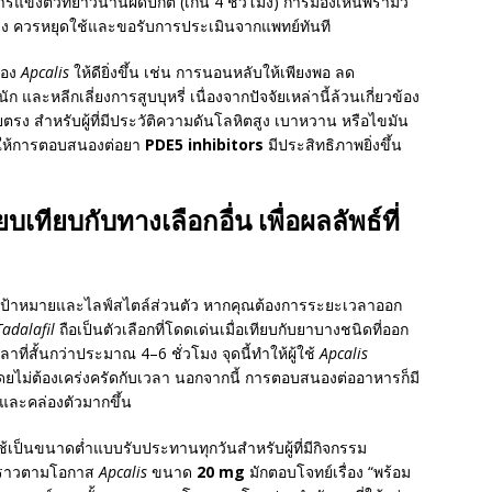
รแข็งตัวที่ยาวนานผิดปกติ (เกิน 4 ชั่วโมง) การมองเห็นพร่ามัว
แรง ควรหยุดใช้และขอรับการประเมินจากแพทย์ทันที
ของ
Apcalis
ให้ดียิ่งขึ้น เช่น การนอนหลับให้เพียงพอ ลด
ละหลีกเลี่ยงการสูบบุหรี่ เนื่องจากปัจจัยเหล่านี้ล้วนเกี่ยวข้อง
สำหรับผู้ที่มีประวัติความดันโลหิตสูง เบาหวาน หรือไขมัน
ยให้การตอบสนองต่อยา
PDE5 inhibitors
มีประสิทธิภาพยิ่งขึ้น
เทียบกับทางเลือกอื่น เพื่อผลลัพธ์ที่
้าหมายและไลฟ์สไตล์ส่วนตัว หากคุณต้องการระยะเวลาออก
Tadalafil
ถือเป็นตัวเลือกที่โดดเด่นเมื่อเทียบกับยาบางชนิดที่ออก
วลาที่สั้นกว่าประมาณ 4–6 ชั่วโมง จุดนี้ทำให้ผู้ใช้
Apcalis
ม่ต้องเคร่งครัดกับเวลา นอกจากนี้ การตอบสนองต่ออาหารก็มี
ิและคล่องตัวมากขึ้น
ป็นขนาดต่ำแบบรับประทานทุกวันสำหรับผู้ที่มีกิจกรรม
้งคราวตามโอกาส
Apcalis
ขนาด
20 mg
มักตอบโจทย์เรื่อง “พร้อม