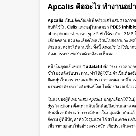
Apcalis คืออะไร ทำงานอย่
Apcalis
เป็นผลิตภัณฑ์เพื่อช่วยเสริมสมรรถภาพ
กับที่ใช้ใน Cialis และอยู่ในกลุ่มยา
PDE5 inhibi
phosphodiesterase type 5 ทำให้ระดับ cGMP ใ
เลือดคลายตัวและเลือดไหลเวียนไปยังอวัยวะเพศได้
ง่ายและคงตัวได้นานขึ้น ทั้งนี้
Apcalis
ไม่ใช่ยาก
ต้องการทางเพศร่วมด้วยจึงจะเห็นผล
หนึ่งในจุดแข็งของ
Tadalafil
คือ “ระยะเวลาออก
ชั่วโมงหลังรับประทาน ทำให้ผู้ใช้ไม่จำเป็นต้องจั
ยืดหยุ่นในการวางแผนกิจกรรมทางเพศมากขึ้น เหมาะ
ธรรมชาติระหว่างสัมพันธ์โดยไม่ต้องกังวลเรื่องเ
ในแง่ของผู้ที่เหมาะสม
Apcalis
มักถูกเลือกใช้ในผู
dysfunction) ตั้งแต่ระดับเล็กน้อยถึงปานกลาง ตล
กับผู้ที่เคยมีประสบการณ์กับยาในกลุ่มเดียวกันแล
ก็ตาม ผู้ที่มีปัญหาหัวใจรุนแรง ใช้ยาไนเตรต (เช
เชี่ยวชาญก่อนใช้อย่างเคร่งครัด เพื่อประเมิ