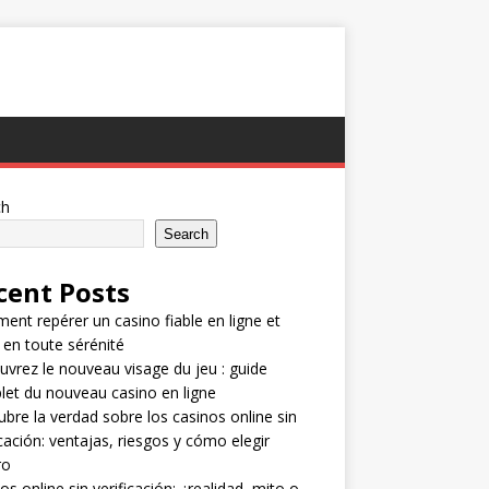
ch
Search
cent Posts
nt repérer un casino fiable en ligne et
 en toute sérénité
vrez le nouveau visage du jeu : guide
et du nouveau casino en ligne
bre la verdad sobre los casinos online sin
icación: ventajas, riesgos y cómo elegir
ro
os online sin verificación: ¿realidad, mito o