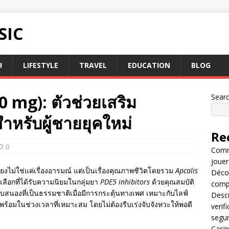
SIC
H
LIFESTYLE
TRAVEL
EDUCATION
BLOG
0 mg): ตัวช่วยเสริม
Sear
ำหรับผู้ชายยุคใหม่
Re
0
Comme
jouer
ไม่ใช่แค่เรื่องอารมณ์ แต่เป็นเรื่องคุณภาพชีวิตโดยรวม
Apcalis
Décou
วเลือกที่ได้รับความนิยมในกลุ่มยา
PDE5 inhibitors
ด้วยคุณสมบัติ
compl
สนองที่เป็นธรรมชาติเมื่อมีการกระตุ้นทางเพศ เหมาะกับไลฟ์
Descu
ร้อมในช่วงเวลาที่เหมาะสม โดยไม่ต้องรีบเร่งจับจังหวะให้พอดี
verif
segu
Casin