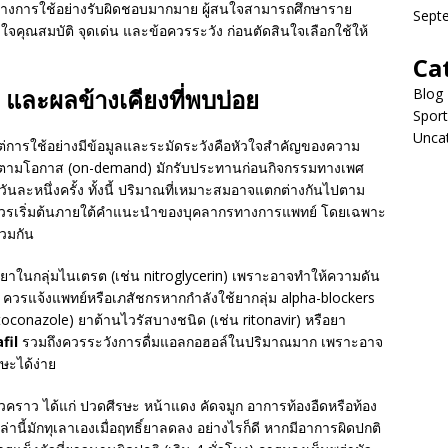
นวทางการใช้อย่างรับผิดชอบมากมาย ผู้สนใจสามารถศึกษาราย
Sept
ใจคุณสมบัติ จุดเด่น และข้อควรระวัง ก่อนตัดสินใจเลือกใช้ให้
Ca
ง และผลข้างเคียงที่พบบ่อย
Blog
Sport
Unca
แต่การใช้อย่างมีข้อมูลและระมัดระวังคือหัวใจสำคัญของความ
ามโอกาส (on-demand) มักรับประทานก่อนกิจกรรมทางเพศ
ันละหนึ่งครั้ง ทั้งนี้ ปริมาณที่เหมาะสมอาจแตกต่างกันไปตาม
จึงควรเริ่มต้นภายใต้คำแนะนำของบุคลากรทางการแพทย์ โดยเฉพาะ
่วมกัน
ับยาในกลุ่มไนเตรต (เช่น nitroglycerin) เพราะอาจทำให้ความดัน
ควรแจ้งแพทย์หรือเภสัชกรหากกำลังใช้ยากลุ่ม alpha-blockers
etoconazole) ยาต้านไวรัสบางชนิด (เช่น ritonavir) หรือยา
fil
รวมถึงควรระวังการดื่มแอลกอฮอล์ในปริมาณมาก เพราะอาจ
ษะได้ง่าย
ั่วคราว ได้แก่ ปวดศีรษะ หน้าแดง คัดจมูก อาการท้องอืดหรือท้อง
านี้มักทุเลาเองเมื่อฤทธิ์ยาลดลง อย่างไรก็ดี หากมีอาการผิดปกติ