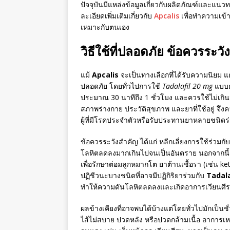
ปัจจุบันมีแหล่งข้อมูลเกี่ยวกับผลิตภัณฑ์และแ
ละเอียดเพิ่มเติมเกี่ยวกับ
Apcalis
เพื่อทำความเข้า
เหมาะกับตนเอง
วิธีใช้ที่ปลอดภัย ข้อควรระวั
แม้
Apcalis
จะเป็นทางเลือกที่ได้รับความนิยม 
ปลอดภัย โดยทั่วไปการใช้
Tadalafil 20 mg
แบบต
ประมาณ 30 นาทีถึง 1 ชั่วโมง และควรใช้ไม่เกินว
สภาพร่างกาย ประวัติสุขภาพ และยาที่ใช้อยู่ 
ผู้ที่มีโรคประจำตัวหรือรับประทานยาหลายชนิดร
ข้อควรระวังสำคัญ ได้แก่ หลีกเลี่ยงการใช้ร่วมก
โลหิตลดลงมากเกินไปจนเป็นอันตราย นอกจากนี้ 
เพื่อรักษาต่อมลูกหมากโต ยาต้านเชื้อรา (เช่น k
ปฏิชีวนะบางชนิดที่อาจมีปฏิกิริยาร่วมกับ
Tadala
ทำให้ความดันโลหิตลดลงและเกิดอาการเวียนศีร
ผลข้างเคียงที่อาจพบได้บ้างแต่โดยทั่วไปมักเป็นช
ไส้ไม่สบาย ปวดหลัง หรือปวดกล้ามเนื้อ อาการเหล่