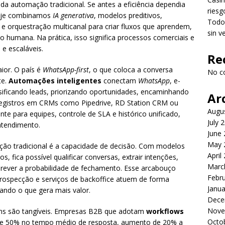
da automação tradicional. Se antes a eficiência dependia
riesg
 hoje combinamos
IA generativa
, modelos preditivos,
Todo 
, e orquestração multicanal para criar fluxos que aprendem,
sin v
humana. Na prática, isso significa processos comerciais e
 e escaláveis.
Re
ior. O país é
WhatsApp-first
, o que coloca a conversa
No c
te.
Automações inteligentes
conectam
WhatsApp
, e-
assificando leads, priorizando oportunidades, encaminhando
Ar
egistros em CRMs como Pipedrive, RD Station CRM ou
Augu
te para equipes, controle de SLA e histórico unificado,
July 
atendimento.
June
May 
ação tradicional é a capacidade de decisão. Com modelos
April
s, fica possível qualificar conversas, extrair intenções,
Marc
 e prever a probabilidade de fechamento. Esse arcabouço
Febr
prospecção e serviços de backoffice atuem de forma
Janua
zando o que gera mais valor.
Dece
Nove
ens são tangíveis. Empresas B2B que adotam
workflows
Octo
e 50% no tempo médio de resposta, aumento de 20% a