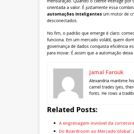
mensuração. Quando o cliente interage por te
orientada a valor. É justamente essa combi
automações inteligentes
um motor de cr
desconectados.
No fim, o padrão que emerge é claro: comec
funciona. Em um mercado volátil, quem domi
governança de dados conquista eficiência estr
para inovar. É assim que a automação deixa 
Jamal Farouk
Alexandria maritime hi
camel trades (yes, ther
fonts. He rows a tradit
Related Posts:
A engrenagem invisível da correto
Do Boardroom ao Mercado Global: 