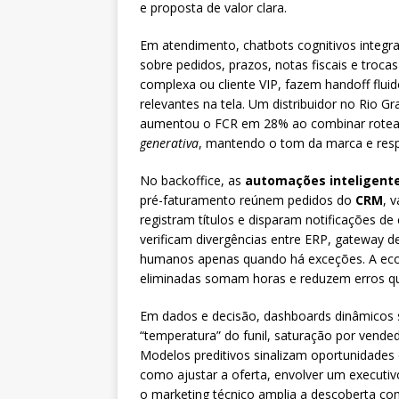
e proposta de valor clara.
Em atendimento, chatbots cognitivos integ
sobre pedidos, prazos, notas fiscais e tro
complexa ou cliente VIP, fazem handoff flu
relevantes na tela. Um distribuidor no Rio 
aumentou o FCR em 28% ao combinar roteam
generativa
, mantendo o tom da marca e respe
No backoffice, as
automações inteligent
pré-faturamento reúnem pedidos do
CRM
, 
registram títulos e disparam notificações 
verificam divergências entre ERP, gateway d
humanos apenas quando há exceções. A eco
eliminadas somam horas e reduzem erros q
Em dados e decisão, dashboards dinâmicos s
“temperatura” do funil, saturação por vende
Modelos preditivos sinalizam oportunidade
como ajustar a oferta, envolver um executivo
o marketing técnico amplia a descoberta c