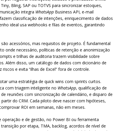
ny, Bling, SAP ou TOTVS para sincronizar estoques,
omunicação integra
WhatsApp
Business API, e-mail
 fazem classificação de intenções, enriquecimento de dados
nho ideal usa webhooks e filas de eventos, garantindo
ão acessórios, mas requisitos de projeto. É fundamental
nto onde necessário, políticas de retenção e anonimização
mpts e trilhas de auditoria trazem visibilidade sobre
s. Além disso, um catálogo de dados com dicionário de
riscos e evita “ilhas de Excel” fora de controle.
dotar uma estratégia de quick wins com sprints curtos.
ica com triagem inteligente no
WhatsApp
, qualificação de
de reuniões com sincronização de calendário, e disparo de
partir do CRM. Cada piloto deve nascer com hipóteses,
do comprovar ROI em semanas, não em meses.
e operação e de gestão, no Power BI ou ferramenta
e transição por etapa, TMA, backlog, acordos de nível de