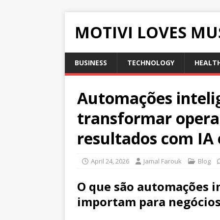
MOTIVI LOVES MU
BUSINESS
TECHNOLOGY
HEALT
Automações inteli
transformar opera
resultados com IA 
April 24, 2026
Jamal Farouk
Blog
O que são automações in
importam para negócios