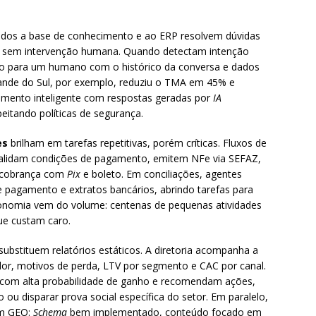
rados a base de conhecimento e ao ERP resolvem dúvidas
cas sem intervenção humana. Quando detectam intenção
ido para um humano com o histórico da conversa e dados
Grande do Sul, por exemplo, reduziu o TMA em 45% e
ento inteligente com respostas geradas por
IA
itando políticas de segurança.
es
brilham em tarefas repetitivas, porém críticas. Fluxos de
validam condições de pagamento, emitem NFe via SEFAZ,
de cobrança com
Pix
e boleto. Em conciliações, agentes
e pagamento e extratos bancários, abrindo tarefas para
nomia vem do volume: centenas de pequenas atividades
ue custam caro.
ubstituem relatórios estáticos. A diretoria acompanha a
dor, motivos de perda, LTV por segmento e CAC por canal.
s com alta probabilidade de ganho e recomendam ações,
 ou disparar prova social específica do setor. Em paralelo,
om GEO:
Schema
bem implementado, conteúdo focado em