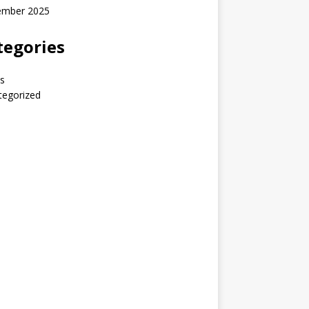
ember 2025
tegories
s
tegorized