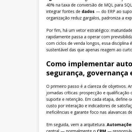
40% na taxa de conversão de MQL para SQL e
integrar fontes de
dados
— do ERP ao suport
organização reduz gargalos, padroniza a expe
Por fim, há um vetor estratégico: maturidad
rapidamente passa a operar com previsibili
com ciclos de venda longos, essa disciplina
sustentável das que apenas reagem ao curto
Como implementar auto
segurança, governança 
O primeiro passo é a clareza de objetivos. A
jornadas críticas: prospecção e qualificação
suporte e retenção. Em cada etapa, define-
custo por interação e indicadores de satisf
ineficiências e garante foco nas alavancas de
Em seguida, vem a arquitetura.
Automações
central — normalmente o
CRM
— responsável