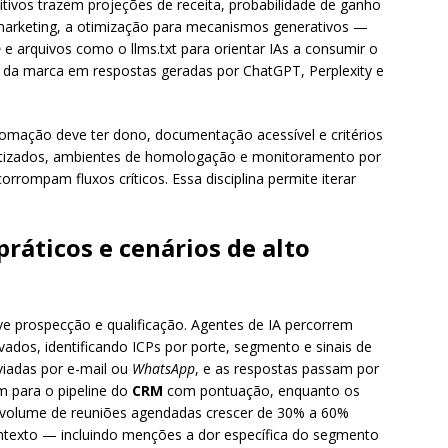
itivos trazem projeções de receita, probabilidade de ganho
e marketing, a otimização para mecanismos generativos —
p
e arquivos como o llms.txt para orientar IAs a consumir o
e da marca em respostas geradas por ChatGPT, Perplexity e
omação deve ter dono, documentação acessível e critérios
atizados, ambientes de homologação e monitoramento por
rompam fluxos críticos. Essa disciplina permite iterar
ráticos e cenários de alto
ve prospecção e qualificação. Agentes de IA percorrem
vados, identificando ICPs por porte, segmento e sinais de
viadas por e-mail ou
WhatsApp
, e as respostas passam por
m para o pipeline do
CRM
com pontuação, enquanto os
 volume de reuniões agendadas crescer de 30% a 60%
texto — incluindo menções a dor específica do segmento