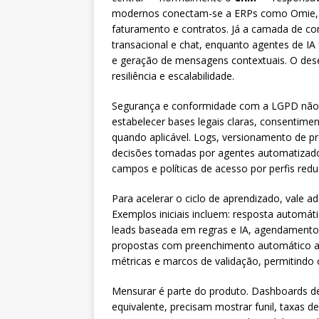
modernos conectam-se a ERPs como Omie, Ti
faturamento e contratos. Já a camada de c
transacional e chat, enquanto agentes de IA
e geração de mensagens contextuais. O dese
resiliência e escalabilidade.
Segurança e conformidade com a LGPD não s
estabelecer bases legais claras, consentime
quando aplicável. Logs, versionamento de pro
decisões tomadas por agentes automatizado
campos e políticas de acesso por perfis reduz 
Para acelerar o ciclo de aprendizado, vale a
Exemplos iniciais incluem: resposta automát
leads baseada em regras e IA, agendamento 
propostas com preenchimento automático a 
métricas e marcos de validação, permitin
Mensurar é parte do produto. Dashboards d
equivalente, precisam mostrar funil, taxas d