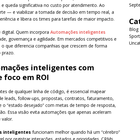
Sept
 queda significativa no custo por atendimento. Ao
e — e viabilizar a tomada de decisão em tempo real, a
riência e libera os times para tarefas de maior impacto.
Ca
Blog
e digital. Quem incorpora
Automações inteligentes
Sport
dade, governança e agilidade. Em mercados competitivos e
Unca
 é o que diferencia companhias que crescem de forma
 prazo.
mações inteligentes com
e foco em ROI
ntes de qualquer linha de código, é essencial mapear
 de leads, follow-ups, propostas, contratos, faturamento,
se o “estado desejado” com metas de tempo de resposta,
ação. Essa visão evita automações que apenas aceleram
 valor.
 inteligentes
funcionam melhor quando há um “cérebro”
 por registrar interações, estados e prioridades. CRMs