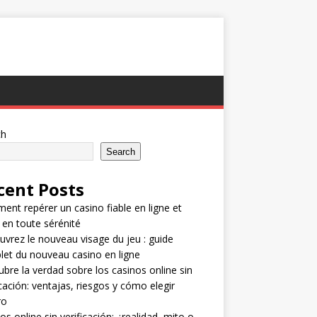
ch
Search
cent Posts
nt repérer un casino fiable en ligne et
 en toute sérénité
vrez le nouveau visage du jeu : guide
et du nouveau casino en ligne
bre la verdad sobre los casinos online sin
icación: ventajas, riesgos y cómo elegir
ro
os online sin verificación: ¿realidad, mito o