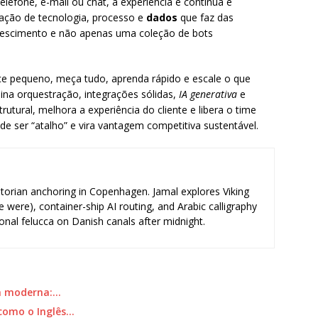
lefone, e-mail ou chat, a experiência é contínua e
nação de tecnologia, processo e
dados
que faz das
escimento e não apenas uma coleção de bots
e pequeno, meça tudo, aprenda rápido e escale o que
na orquestração, integrações sólidas,
IA generativa
e
utural, melhora a experiência do cliente e libera o time
de ser “atalho” e vira vantagem competitiva sustentável.
storian anchoring in Copenhagen. Jamal explores Viking
e were), container-ship AI routing, and Arabic calligraphy
ional felucca on Danish canals after midnight.
ra moderna:…
como o Inglês…