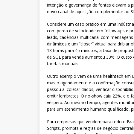
intenção e governança de fontes elevam a 
novo canal de aquisição complementar ao SE
Considere um caso prático em uma indústria 
com perda de velocidade em follow-ups e p
leads, cadências multicanal com mensagens
dinâmicos e um “closer” virtual para dribla
18 horas para 45 minutos, a taxa de propos
de SQL para venda aumentou 33%. O custo o
tarefas manuais.
Outro exemplo vem de uma healthtech em Be
mas o agendamento e a confirmação cons
passou a: coletar dados, verificar disponibil
emitir lembretes. O no-show caiu 22%, e o 
véspera. Ao mesmo tempo, agentes monitora
para um atendimento humano qualificado, pre
Para empresas que vendem para todo o Brasil
Scripts, prompts e regras de negócio centra