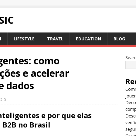
SIC
H
LIFESTYLE
TRAVEL
EDUCATION
BLOG
gentes: como
Sear
ções e acelerar
Re
e dados
Comme
jouer
0
Décou
compl
teligentes e por que elas
Descu
 B2B no Brasil
verif
segu
Casin