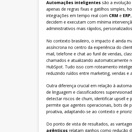
Automações inteligentes
são a evolução 
apenas de regras fixas e gatilhos simples,
integrações em tempo real com
CRM
e
ERP
decidem e executam com mínima intervenção 
administrativos mais rápidos, personalizados
No contexto brasileiro, o impacto é ainda ma
assíncrona no centro da experiência do clien
mail, telefone e chat ao funil de vendas, cl
chamados e atualizando automaticamente r
HubSpot. Tudo isso com roteamento inteligen
reduzindo ruídos entre marketing, vendas e 
Outra diferença crucial em relação à autom
de linguagem e classificadores supervisionado
detectar riscos de churn, identificar upsell
permite que agentes operacionais, bots de 
proativa, adaptando-se ao contexto e priori
Do ponto de vista de resultados, as vantag
agênticos
relatam ganhos como redução d