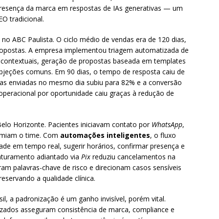
presença da marca em respostas de IAs generativas — um
O tradicional.
no ABC Paulista. O ciclo médio de vendas era de 120 dias,
ropostas. A empresa implementou triagem automatizada de
 contextuais, geração de propostas baseada em templates
r objeções comuns. Em 90 dias, o tempo de resposta caiu de
tas enviadas no mesmo dia subiu para 82% e a conversão
peracional por oportunidade caiu graças à redução de
lo Horizonte. Pacientes iniciavam contato por
WhatsApp
,
umiam o time. Com
automações inteligentes
, o fluxo
idade em tempo real, sugerir horários, confirmar presença e
faturamento adiantado via
Pix
reduziu cancelamentos na
m palavras-chave de risco e direcionam casos sensíveis
servando a qualidade clínica.
, a padronização é um ganho invisível, porém vital.
lizados asseguram consistência de marca, compliance e