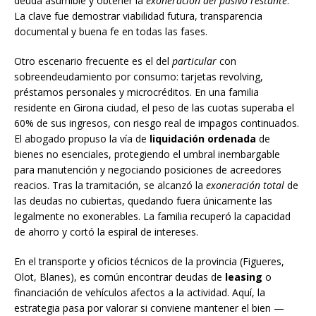
deuda asumible y obtener la
exoneración del pasivo restante
.
La clave fue demostrar viabilidad futura, transparencia
documental y buena fe en todas las fases.
Otro escenario frecuente es el del
particular
con
sobreendeudamiento por consumo: tarjetas revolving,
préstamos personales y microcréditos. En una familia
residente en Girona ciudad, el peso de las cuotas superaba el
60% de sus ingresos, con riesgo real de impagos continuados.
El abogado propuso la vía de
liquidación ordenada
de
bienes no esenciales, protegiendo el umbral inembargable
para manutención y negociando posiciones de acreedores
reacios. Tras la tramitación, se alcanzó la
exoneración total
de
las deudas no cubiertas, quedando fuera únicamente las
legalmente no exonerables. La familia recuperó la capacidad
de ahorro y cortó la espiral de intereses.
En el transporte y oficios técnicos de la provincia (Figueres,
Olot, Blanes), es común encontrar deudas de
leasing
o
financiación de vehículos afectos a la actividad. Aquí, la
estrategia pasa por valorar si conviene mantener el bien —