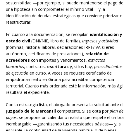
sostenibilidad —por ejemplo, si puede mantenerse el pago de
una hipoteca sin comprometer el mínimo vital— y la
identificación de deudas estratégicas que conviene priorizar o
reestructurar.
En cuanto a la documentación, se recopilan
identificación y
estado civil
(DNI/NIE, libro de familia),
ingresos y actividad
(nóminas, historial laboral, declaraciones IRPF/IVA si eres
autónomo, certificados de prestaciones),
relación de
acreedores
con importes y vencimientos,
extractos
bancarios
, contratos,
escrituras
y, si los hay,
procedimientos
de ejecución
en curso. A veces se requiere certificado de
empadronamiento en Girona para acreditar competencia
territorial. Cuanto más ordenada esté la información, más ágil
resultará el expediente.
Con la estrategia lista, el abogado presenta la solicitud ante el
Juzgado de lo Mercantil
competente. Si se opta por
plan de
pagos
, se propone un calendario realista que respete el umbral
inembargable —garantizando tus necesidades básicas— y, si
es viable, la continuidad de la vivienda habitual o de bienes