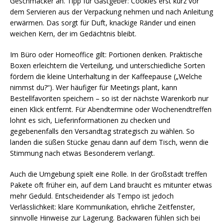
Geschmäcker an. Tipp für Gastgeber: Cookies erst kurz vor
dem Servieren aus der Verpackung nehmen und nach Anleitung
erwärmen. Das sorgt für Duft, knackige Ränder und einen
weichen Kern, der im Gedächtnis bleibt.
Im Büro oder Homeoffice gilt: Portionen denken. Praktische
Boxen erleichtern die Verteilung, und unterschiedliche Sorten
fördern die kleine Unterhaltung in der Kaffeepause („Welche
nimmst du?“). Wer häufiger für Meetings plant, kann
Bestellfavoriten speichern – so ist der nächste Warenkorb nur
einen Klick entfernt. Für Abendtermine oder Wochenendtreffen
lohnt es sich, Lieferinformationen zu checken und
gegebenenfalls den Versandtag strategisch zu wählen. So
landen die süßen Stücke genau dann auf dem Tisch, wenn die
Stimmung nach etwas Besonderem verlangt.
Auch die Umgebung spielt eine Rolle. In der Großstadt treffen
Pakete oft früher ein, auf dem Land braucht es mitunter etwas
mehr Geduld. Entscheidender als Tempo ist jedoch
Verlässlichkeit: klare Kommunikation, ehrliche Zeitfenster,
sinnvolle Hinweise zur Lagerung. Backwaren fühlen sich bei