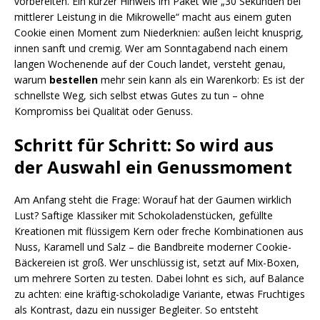
vorbereiten. Ein kurzer Hinweis im Paket wie „30 Sekunden bei
mittlerer Leistung in die Mikrowelle“ macht aus einem guten
Cookie einen Moment zum Niederknien: außen leicht knusprig,
innen sanft und cremig. Wer am Sonntagabend nach einem
langen Wochenende auf der Couch landet, versteht genau,
warum
bestellen
mehr sein kann als ein Warenkorb: Es ist der
schnellste Weg, sich selbst etwas Gutes zu tun – ohne
Kompromiss bei Qualität oder Genuss.
Schritt für Schritt: So wird aus
der Auswahl ein Genussmoment
Am Anfang steht die Frage: Worauf hat der Gaumen wirklich
Lust? Saftige Klassiker mit Schokoladenstücken, gefüllte
Kreationen mit flüssigem Kern oder freche Kombinationen aus
Nuss, Karamell und Salz – die Bandbreite moderner Cookie-
Bäckereien ist groß. Wer unschlüssig ist, setzt auf Mix-Boxen,
um mehrere Sorten zu testen. Dabei lohnt es sich, auf Balance
zu achten: eine kräftig-schokoladige Variante, etwas Fruchtiges
als Kontrast, dazu ein nussiger Begleiter. So entsteht