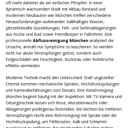
oft mehr dahinter als ein einfacher Pfropfen. In einer
dynamisch wachsenden Stadt mit Altbau-Bestand und
modernen Neubauten wie München treffen verschiedene
Herausforderungen aufeinander: kalkhaltiges Wasser,
jahrzehntealte Gussleitungen, Fett- und Seifenablagerungen
aus Küche und Bad sowie Fremdkörper in Fallrohren. Eine
professionelle
Abflussreinigung München
analysiert die
Ursache, anstatt nur Symptome zu kaschieren. So werden
nicht nur akute Verstopfungen gelöst, sondern auch
Folgeschäden wie Feuchtigkeit, Rückstau oder Rohrbrüche
effektiv vermieden.
Moderne Technik macht den Unterschied. Statt ungezielter
Chemie kommen mechanische Spiralen, Hochdruckspülungen
und Kamerabefahrungen zum Einsatz. Eine
Kanalreinigung
München
beginnt häufig mit der Inspektion: Mit TV-Kamera und
Ortungstechnik lassen sich Risse, Wurzeleinwuchs oder
Ablagerungen punktgenau feststellen. Bei leichten bis mittleren
Verstopfungen reicht eine
Rohrreinigung
mit Spirale oder die
Hochdruckspülung, um Fettkrusten, Kalk und Schlamm
zuverlässig zu entfernen. Bei strukturellen Schäden stehen