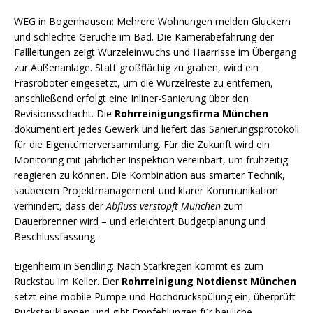
WEG in Bogenhausen: Mehrere Wohnungen melden Gluckern
und schlechte Gerüche im Bad. Die Kamerabefahrung der
Fallleitungen zeigt Wurzeleinwuchs und Haarrisse im Übergang
zur Außenanlage. Statt großflächig zu graben, wird ein
Fräsroboter eingesetzt, um die Wurzelreste zu entfernen,
anschließend erfolgt eine Inliner-Sanierung über den
Revisionsschacht. Die
Rohrreinigungsfirma München
dokumentiert jedes Gewerk und liefert das Sanierungsprotokoll
für die Eigentümerversammlung. Für die Zukunft wird ein
Monitoring mit jährlicher Inspektion vereinbart, um frühzeitig
reagieren zu können. Die Kombination aus smarter Technik,
sauberem Projektmanagement und klarer Kommunikation
verhindert, dass der
Abfluss verstopft München
zum
Dauerbrenner wird – und erleichtert Budgetplanung und
Beschlussfassung.
Eigenheim in Sendling: Nach Starkregen kommt es zum
Rückstau im Keller. Der
Rohrreinigung Notdienst München
setzt eine mobile Pumpe und Hochdruckspülung ein, überprüft
Rückstauklappen und gibt Empfehlungen für bauliche