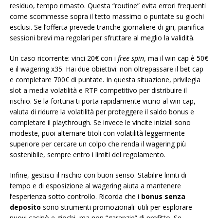
residuo, tempo rimasto. Questa “routine” evita errori frequenti
come scommesse sopra il tetto massimo o puntate su giochi
esclusi. Se l’offerta prevede tranche giornaliere di giri, pianifica
sessioni brevi ma regolari per sfruttare al meglio la validità.
Un caso ricorrente: vinci 20€ con i
free spin
, ma il win cap è 50€
e il wagering x35. Hai due obiettivi: non oltrepassare il bet cap
e completare 700€ di puntate. In questa situazione, privilegia
slot a media volatilità e RTP competitivo per distribuire il
rischio. Se la fortuna ti porta rapidamente vicino al win cap,
valuta di ridurre la volatilità per proteggere il saldo bonus e
completare il playthrough. Se invece le vincite iniziali sono
modeste, puoi alternare titoli con volatilità leggermente
superiore per cercare un colpo che renda il wagering più
sostenibile, sempre entro i limiti del regolamento.
Infine, gestisci il rischio con buon senso. Stabilire limiti di
tempo e di esposizione al wagering aiuta a mantenere
l’esperienza sotto controllo. Ricorda che i
bonus senza
deposito
sono strumenti promozionali: utili per esplorare
nuovi casinò e giochi, ma non “garanzie” di profitto. Se