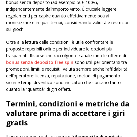
bonus senza deposito (ad esempio 50€-100€),
indipendentemente dall’importo vinto. È cruciale leggere i
regolamenti per capire quanto effettivamente potrai
monetizzare e in quali tempi, considerando validità e restrizioni
sui giochi.
Oltre alla lettura delle condizioni, è utile confrontare le
proposte reperibili online per individuare le opzioni più
trasparenti. Risorse che raccolgono e analizzano le offerte di
bonus senza deposito free spin
sono utili per orientarsi tra
promozioni, limiti e requisiti. Valuta sempre anche l’affidabilità
dell’operatore: licenza, reputazione, metodi di pagamento
sicuri e tempi di verifica sono indicatori che contano tanto
quanto la “quantità” di giri offerti.
Termini, condizioni e metriche da
valutare prima di accettare i giri
gratis
Il primo parametro da osservare è il
requisito di puntata