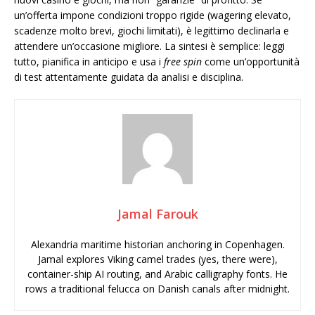
un’offerta impone condizioni troppo rigide (wagering elevato,
scadenze molto brevi, giochi limitati), è legittimo declinarla e
attendere un’occasione migliore. La sintesi è semplice: leggi
tutto, pianifica in anticipo e usa i
free spin
come un’opportunità
di test attentamente guidata da analisi e disciplina.
Jamal Farouk
Alexandria maritime historian anchoring in Copenhagen.
Jamal explores Viking camel trades (yes, there were),
container-ship AI routing, and Arabic calligraphy fonts. He
rows a traditional felucca on Danish canals after midnight.