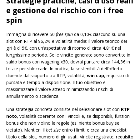
Strategie pratiche, casi d’uso reali
e gestione del rischio con i free
spin
Immagina di ricevere 50
free spin
da 0,10€ ciascuno su una
slot con RTP al 96,2% e volatilità media: il valore teorico dei
giri è di 5€, con un’aspettativa di ritorno di circa 4,81€ nel
lunghissimo periodo. Se le vincite generate sono convertite in
saldo bonus con wagering x30, dovrai puntare circa 144,3€ in
totale per sbloccarle. In pratica, la sostenibilità dell’offerta
dipende dal rapporto tra RTP, volatilità,
win cap
, requisito di
puntata e tempo a disposizione. Il tuo obiettivo è
massimizzare il valore atteso minimizzando i rischi di
annullamento o scadenza.
Una strategia concreta consiste nel selezionare slot con
RTP
noto
, volatilità coerente con i vincoli e, se disponibili, funzioni
bonus che non violino le regole (es. niente bonus buy se
vietato). Mantieni il
bet size
entro i limiti e crea una checklist:
titolo della slot, numero di giri usati, vincite registrate, requisito