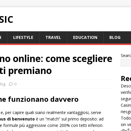
SIC
H
LIFESTYLE
TRAVEL
EDUCATION
BLOG
ino online: come scegliere
Sear
 ti premiano
Re
log
0
Descu
verif
ome funzionano davvero
segu
Casin
riesg
 e, per capire quali siano realmente vantaggiosi, serve
Todo 
us di benvenuto
è un “match” sul primo deposito: ad
sin v
 formule più aggressive come 200% con tetti inferiori.
เปิดโ