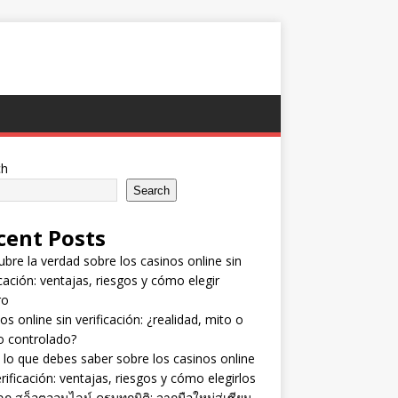
ch
Search
cent Posts
bre la verdad sobre los casinos online sin
icación: ventajas, riesgos y cómo elegir
ro
os online sin verificación: ¿realidad, mito o
o controlado?
lo que debes saber sobre los casinos online
erificación: ventajas, riesgos y cómo elegirlos
ลก สล็อตออนไลน์ ครบทุกมิติ: จากมือใหม่สู่เซียน