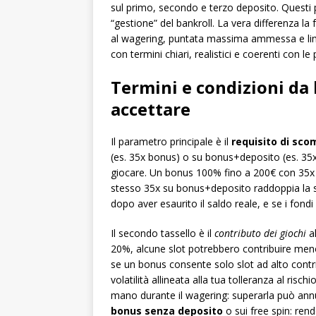
sul primo, secondo e terzo deposito. Questi pac
“gestione” del bankroll. La vera differenza la
al wagering, puntata massima ammessa e limit
con termini chiari, realistici e coerenti con le
Termini e condizioni da 
accettare
Il parametro principale è il
requisito di sc
(es. 35x bonus) o su bonus+deposito (es. 35
giocare. Un bonus 100% fino a 200€ con 35x s
stesso 35x su bonus+deposito raddoppia la st
dopo aver esaurito il saldo reale, e se i fond
Il secondo tassello è il
contributo dei giochi
al
20%, alcune slot potrebbero contribuire meno 
se un bonus consente solo slot ad alto contri
volatilità allineata alla tua tolleranza al risch
mano durante il wagering: superarla può annu
bonus senza deposito
o sui free spin: re