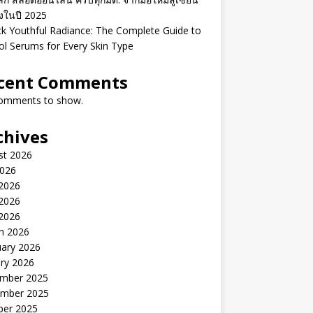
ิงในปี 2025
k Youthful Radiance: The Complete Guide to
ol Serums for Every Skin Type
cent Comments
omments to show.
chives
st 2026
2026
 2026
2026
 2026
h 2026
uary 2026
ry 2026
mber 2025
mber 2025
ber 2025