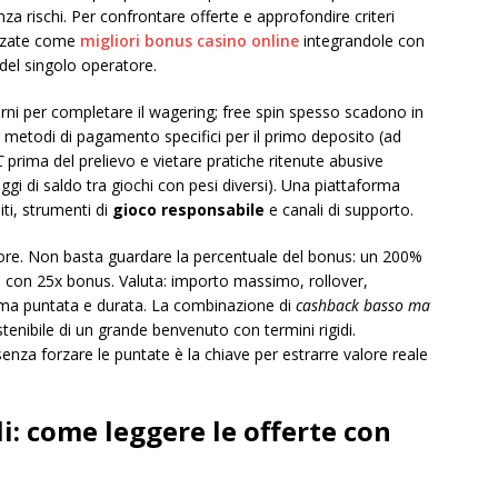
enza rischi. Per confrontare offerte e approfondire criteri
lizzate come
migliori bonus casino online
integrandole con
 del singolo operatore.
iorni per completare il wagering; free spin spesso scadono in
metodi di pagamento specifici per il primo deposito (ad
C
prima del prelievo e vietare pratiche ritenute abusive
gi di saldo tra giochi con pesi diversi). Una piattaforma
iti, strumenti di
gioco responsabile
e canali di supporto.
alore. Non basta guardare la percentuale del bonus: un 200%
con 25x bonus. Valuta: importo massimo, rollover,
ssima puntata e durata. La combinazione di
cashback basso ma
tenibile di un grande benvenuto con termini rigidi.
 senza forzare le puntate è la chiave per estrarre valore reale
li: come leggere le offerte con