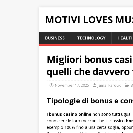
MOTIVI LOVES MU
BUSINESS
TECHNOLOGY
HEALT
Migliori bonus cas
quelli che davvero
November 17, 2025
Jamal Farouk
B
Tipologie di bonus e c
I
bonus casino online
non sono tutti uguali
conoscere le loro meccaniche. Il classico
bon
esempio 100% fino a una certa soglia, oppure