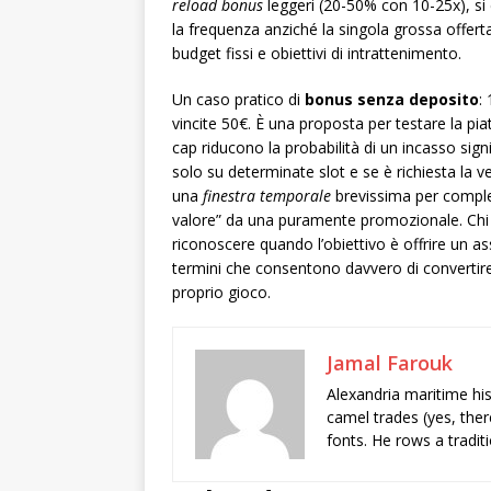
reload bonus
leggeri (20-50% con 10-25x), si 
la frequenza anziché la singola grossa offert
budget fissi e obiettivi di intrattenimento.
Un caso pratico di
bonus senza deposito
:
vincite 50€. È una proposta per testare la piat
cap riducono la probabilità di un incasso sign
solo su determinate slot e se è richiesta la v
una
finestra temporale
brevissima per complet
valore” da una puramente promozionale. Chi
riconoscere quando l’obiettivo è offrire un a
termini che consentono davvero di convertire
proprio gioco.
Jamal Farouk
Alexandria maritime hi
camel trades (yes, ther
fonts. He rows a tradit