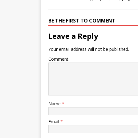
BE THE FIRST TO COMMENT
Leave a Reply
Your email address will not be published.
Comment
Name
*
Email
*