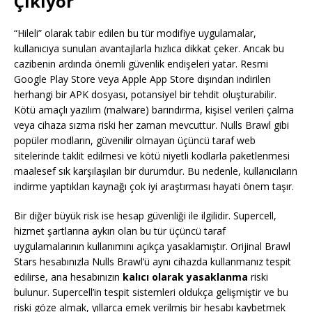
Çıkıyor
“Hileli” olarak tabir edilen bu tür modifiye uygulamalar,
kullanıcıya sunulan avantajlarla hızlıca dikkat çeker. Ancak bu
cazibenin ardında önemli güvenlik endişeleri yatar. Resmi
Google Play Store veya Apple App Store dışından indirilen
herhangi bir APK dosyası, potansiyel bir tehdit oluşturabilir.
Kötü amaçlı yazılım (malware) barındırma, kişisel verileri çalma
veya cihaza sızma riski her zaman mevcuttur. Nulls Brawl gibi
popüler modların, güvenilir olmayan üçüncü taraf web
sitelerinde taklit edilmesi ve kötü niyetli kodlarla paketlenmesi
maalesef sık karşılaşılan bir durumdur. Bu nedenle, kullanıcıların
indirme yaptıkları kaynağı çok iyi araştırması hayati önem taşır.
Bir diğer büyük risk ise hesap güvenliği ile ilgilidir. Supercell,
hizmet şartlarına aykırı olan bu tür üçüncü taraf
uygulamalarının kullanımını açıkça yasaklamıştır. Orijinal Brawl
Stars hesabınızla Nulls Brawl’ü aynı cihazda kullanmanız tespit
edilirse, ana hesabınızın
kalıcı olarak yasaklanma
riski
bulunur. Supercell’in tespit sistemleri oldukça gelişmiştir ve bu
riski göze almak, yıllarca emek verilmiş bir hesabı kaybetmek