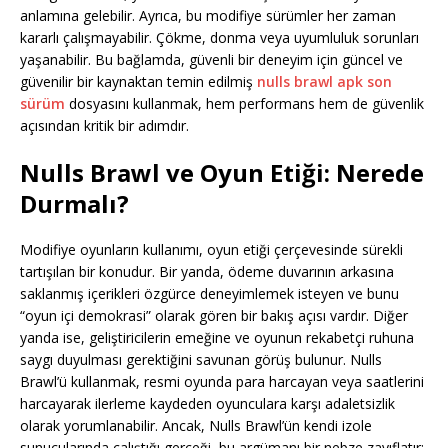
anlamına gelebilir. Ayrıca, bu modifiye sürümler her zaman
kararlı çalışmayabilir. Çökme, donma veya uyumluluk sorunları
yaşanabilir. Bu bağlamda, güvenli bir deneyim için güncel ve
güvenilir bir kaynaktan temin edilmiş
nulls brawl apk son
sürüm
dosyasını kullanmak, hem performans hem de güvenlik
açısından kritik bir adımdır.
Nulls Brawl ve Oyun Etiği: Nerede
Durmalı?
Modifiye oyunların kullanımı, oyun etiği çerçevesinde sürekli
tartışılan bir konudur. Bir yanda, ödeme duvarının arkasına
saklanmış içerikleri özgürce deneyimlemek isteyen ve bunu
“oyun içi demokrasi” olarak gören bir bakış açısı vardır. Diğer
yanda ise, geliştiricilerin emeğine ve oyunun rekabetçi ruhuna
saygı duyulması gerektiğini savunan görüş bulunur. Nulls
Brawl’ü kullanmak, resmi oyunda para harcayan veya saatlerini
harcayarak ilerleme kaydeden oyunculara karşı adaletsizlik
olarak yorumlanabilir. Ancak, Nulls Brawl’ün kendi izole
sunucularında çalıştığı gerçeği, bu argümanı bir nebze zayıflatır;