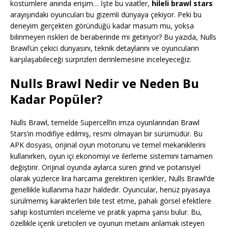
kostümlere anında erişim… İşte bu vaatler,
hileli brawl stars
arayışındaki oyuncuları bu gizemli dünyaya çekiyor. Peki bu
deneyim gerçekten göründüğü kadar masum mu, yoksa
bilinmeyen riskleri de beraberinde mi getiriyor? Bu yazıda, Nulls
Brawl’ün çekici dünyasını, teknik detaylarını ve oyuncuların
karşılaşabileceği sürprizleri derinlemesine inceleyeceğiz.
Nulls Brawl Nedir ve Neden Bu
Kadar Popüler?
Nulls Brawl, temelde Supercell’in imza oyunlarından Brawl
Stars’ın modifiye edilmiş, resmi olmayan bir sürümüdür. Bu
APK dosyası, orijinal oyun motorunu ve temel mekaniklerini
kullanırken, oyun içi ekonomiyi ve ilerleme sistemini tamamen
değiştirir. Orijinal oyunda aylarca süren grind ve potansiyel
olarak yüzlerce lira harcama gerektiren içerikler, Nulls Brawl’de
genellikle kullanıma hazır haldedir. Oyuncular, henüz piyasaya
sürülmemiş karakterleri bile test etme, pahalı görsel efektlere
sahip kostümleri inceleme ve pratik yapma şansı bulur. Bu,
özellikle içerik üreticileri ve oyunun metaını anlamak isteyen