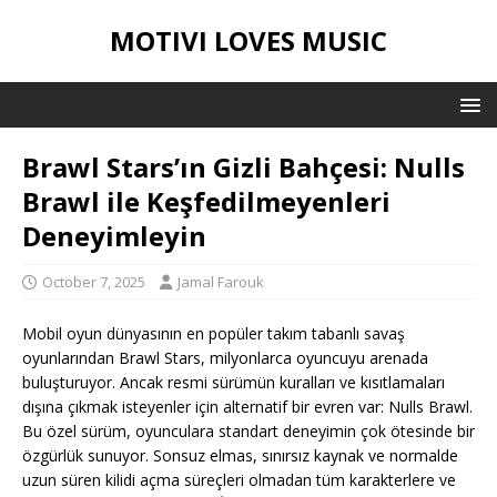
MOTIVI LOVES MUSIC
Brawl Stars’ın Gizli Bahçesi: Nulls
Brawl ile Keşfedilmeyenleri
Deneyimleyin
October 7, 2025
Jamal Farouk
Mobil oyun dünyasının en popüler takım tabanlı savaş
oyunlarından Brawl Stars, milyonlarca oyuncuyu arenada
buluşturuyor. Ancak resmi sürümün kuralları ve kısıtlamaları
dışına çıkmak isteyenler için alternatif bir evren var: Nulls Brawl.
Bu özel sürüm, oyunculara standart deneyimin çok ötesinde bir
özgürlük sunuyor. Sonsuz elmas, sınırsız kaynak ve normalde
uzun süren kilidi açma süreçleri olmadan tüm karakterlere ve