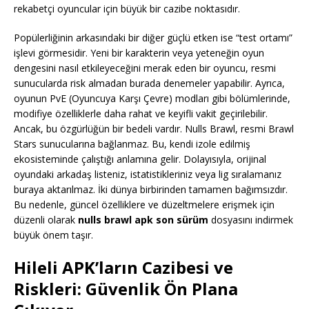
rekabetçi oyuncular için büyük bir cazibe noktasıdır.
Popülerliğinin arkasındaki bir diğer güçlü etken ise “test ortamı”
işlevi görmesidir. Yeni bir karakterin veya yeteneğin oyun
dengesini nasıl etkileyeceğini merak eden bir oyuncu, resmi
sunucularda risk almadan burada denemeler yapabilir. Ayrıca,
oyunun PvE (Oyuncuya Karşı Çevre) modları gibi bölümlerinde,
modifiye özelliklerle daha rahat ve keyifli vakit geçirilebilir.
Ancak, bu özgürlüğün bir bedeli vardır. Nulls Brawl, resmi Brawl
Stars sunucularına bağlanmaz. Bu, kendi izole edilmiş
ekosisteminde çalıştığı anlamına gelir. Dolayısıyla, orijinal
oyundaki arkadaş listeniz, istatistikleriniz veya lig sıralamanız
buraya aktarılmaz. İki dünya birbirinden tamamen bağımsızdır.
Bu nedenle, güncel özelliklere ve düzeltmelere erişmek için
düzenli olarak
nulls brawl apk son sürüm
dosyasını indirmek
büyük önem taşır.
Hileli APK’ların Cazibesi ve
Riskleri: Güvenlik Ön Plana