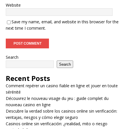
Website
Save my name, email, and website in this browser for the
next time I comment.
Search
Search
Recent Posts
Comment repérer un casino fiable en ligne et jouer en toute
sérénité
Découvrez le nouveau visage du jeu : guide complet du
nouveau casino en ligne
Descubre la verdad sobre los casinos online sin verificación:
ventajas, riesgos y cómo elegir seguro
Casinos online sin verificación: ¿realidad, mito o riesgo