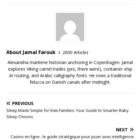
About Jamal Farouk
2000 Articles
Alexandria maritime historian anchoring in Copenhagen. Jamal
explores Viking camel trades (yes, there were), container-ship
AI routing, and Arabic calligraphy fonts. He rows a traditional
felucca on Danish canals after midnight.
PREVIOUS
Sleep Made Simple for Kiwi Families: Your Guide to Smarter Baby
Sleep Choices
NEXT
Casino en ligne : le guide stratégique pour jouer avec intelligence