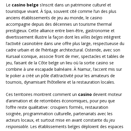
Le
casino belge
s’inscrit dans un patrimoine culturel et
touristique vivant. À Spa, souvent cité comme l’un des plus
anciens établissements de jeu au monde, le casino
accompagne depuis des décennies un tourisme thermal
prestigieux. Cette alliance entre bien-être, gastronomie et
divertissement illustre la façon dont les
villes belges
intègrent
l’activité casinotière dans une offre plus large, respectueuse du
cadre urbain et de l’héritage architectural. Ostende, avec son
Kursaal iconique, associe front de mer, spectacles et tables de
jeu, faisant de la Côte belge un lieu où la sortie casino se
combine à une escapade balnéaire. À Namur, l’accent mis sur
le poker a créé un pôle d’attractivité pour les amateurs de
tournois, dynamisant l’hôtellerie et la restauration locales.
Ces territoires montrent comment un
casino
devient moteur
d’animation et de retombées économiques, pour peu que
l’offre reste qualitative : croupiers formés, restauration
soignée, programmation culturelle, partenariats avec les
acteurs locaux, et surtout mise en avant constante du
jeu
responsable
. Les établissements belges déploient des espaces