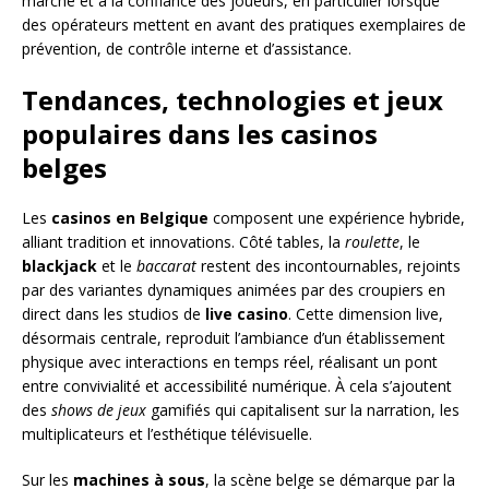
marché et à la confiance des joueurs, en particulier lorsque
des opérateurs mettent en avant des pratiques exemplaires de
prévention, de contrôle interne et d’assistance.
Tendances, technologies et jeux
populaires dans les casinos
belges
Les
casinos en Belgique
composent une expérience hybride,
alliant tradition et innovations. Côté tables, la
roulette
, le
blackjack
et le
baccarat
restent des incontournables, rejoints
par des variantes dynamiques animées par des croupiers en
direct dans les studios de
live casino
. Cette dimension live,
désormais centrale, reproduit l’ambiance d’un établissement
physique avec interactions en temps réel, réalisant un pont
entre convivialité et accessibilité numérique. À cela s’ajoutent
des
shows de jeux
gamifiés qui capitalisent sur la narration, les
multiplicateurs et l’esthétique télévisuelle.
Sur les
machines à sous
, la scène belge se démarque par la