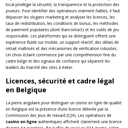
local privilégie la sécurité, la transparence et la protection des
joueurs. Pour identifier des opérateurs vraiment fiables, il faut
dépasser les slogans marketing et analyser les licences, les
taux de redistribution, les conditions de bonus, les méthodes
de paiement populaires (dont Bancontact) et les outils de jeu
responsable. Les plateformes qui se distinguent offrent une
expérience fluide sur mobile, un support réactif, des délais de
retrait maîtrisés et des mécanismes de vérification robustes.
Un choix éclairé commence par une compréhension fine du
cadre belge et des signaux de confiance qui séparent les
leaders du marché des sites à éviter.
Licences, sécurité et cadre légal
en Belgique
La pierre angulaire pour distinguer un
casino en ligne
de qualité
en Belgique est la présence d’une licence délivrée par la
Commission des Jeux de Hasard (CJH). Les opérateurs de
casino en ligne
authentiques affichent clairement une licence
de type A+ (casinos), B+ (salles de jeux) ou F1+ (paris), selon